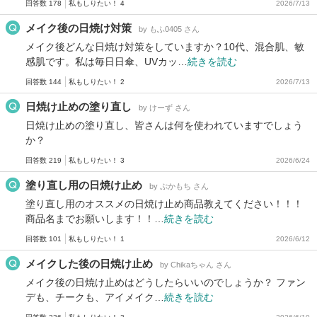
回答数 178
私もしりたい！ 4
2026/7/13
メイク後の日焼け対策
by もふ0405 さん
メイク後どんな日焼け対策をしていますか？10代、混合肌、敏
感肌です。私は毎日日傘、UVカッ…
続きを読む
回答数 144
私もしりたい！ 2
2026/7/13
日焼け止めの塗り直し
by けーず さん
日焼け止めの塗り直し、皆さんは何を使われていますでしょう
か？
回答数 219
私もしりたい！ 3
2026/6/24
塗り直し用の日焼け止め
by ぷかもち さん
塗り直し用のオススメの日焼け止め商品教えてください！！！
商品名までお願いします！！…
続きを読む
回答数 101
私もしりたい！ 1
2026/6/12
メイクした後の日焼け止め
by Chikaちゃん さん
メイク後の日焼け止めはどうしたらいいのでしょうか？ ファン
デも、チークも、アイメイク…
続きを読む