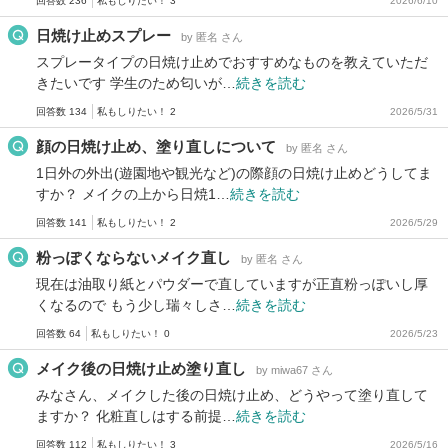
回答数 236
私もしりたい！ 3
2026/6/10
日焼け止めスプレー
by 匿名 さん
スプレータイプの日焼け止めでおすすめなものを教えていただ
きたいです 学生のため匂いが…
続きを読む
回答数 134
私もしりたい！ 2
2026/5/31
顔の日焼け止め、塗り直しについて
by 匿名 さん
1日外の外出(遊園地や観光など)の際顔の日焼け止めどうしてま
すか？ メイクの上から日焼1…
続きを読む
回答数 141
私もしりたい！ 2
2026/5/29
粉っぽくならないメイク直し
by 匿名 さん
現在は油取り紙とパウダーで直していますが正直粉っぽいし厚
くなるので もう少し瑞々しさ…
続きを読む
回答数 64
私もしりたい！ 0
2026/5/23
メイク後の日焼け止め塗り直し
by miwa67 さん
みなさん、メイクした後の日焼け止め、どうやって塗り直して
ますか？ 化粧直しはする前提…
続きを読む
回答数 112
私もしりたい！ 3
2026/5/16