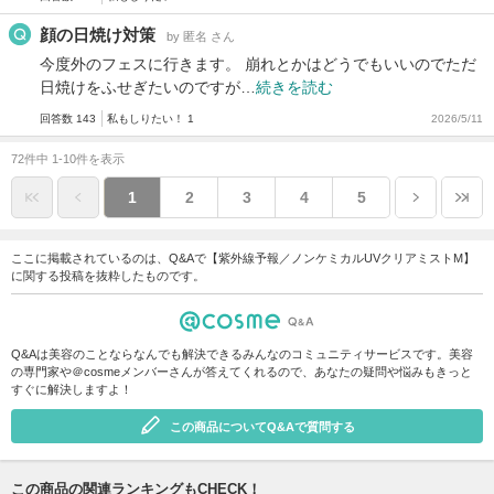
顔の日焼け対策
by 匿名 さん
今度外のフェスに行きます。 崩れとかはどうでもいいのでただ
日焼けをふせぎたいのですが…
続きを読む
回答数 143
私もしりたい！ 1
2026/5/11
72件中 1-10件を表示
1
2
3
4
5
ここに掲載されているのは、Q&Aで【紫外線予報／ノンケミカルUVクリアミストM】
に関する投稿を抜粋したものです。
Q&Aは美容のことならなんでも解決できるみんなのコミュニティサービスです。美容
の専門家や＠cosmeメンバーさんが答えてくれるので、あなたの疑問や悩みもきっと
すぐに解決しますよ！
この商品についてQ&Aで質問する
この商品の関連ランキングもCHECK！