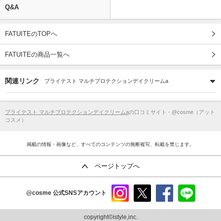
Q&A
FATUITEのTOPへ
FATUITEの商品一覧へ
関連リンク
ブライテスト マルチプロテクションデイクリームa
ブライテスト マルチプロテクションデイクリームa
の口コミサイト - @cosme（アット
コスメ）
掲載の情報・画像など、すべてのコンテンツの無断複写、転載を禁じます。
ページトップへ
@cosme
公式SNSアカウント
instag
x
faceb
line
ram
ook
copyright©istyle,inc.