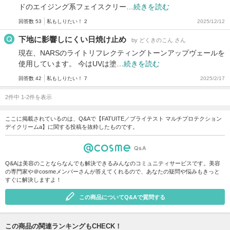
ドのエイジング系フェイスクリー…
続きを読む
回答数 53
私もしりたい！ 2
2025/12/12
下地に影響しにくい日焼け止め
by どくきのこん さん
現在、NARSのライトリフレクティングトーンアップヴェールを
使用しています。 今はUVは塗…
続きを読む
回答数 42
私もしりたい！ 7
2025/2/17
2件中 1-2件を表示
ここに掲載されているのは、Q&Aで【FATUITE／ブライテスト マルチプロテクション
デイクリームa】に関する投稿を抜粋したものです。
Q&Aは美容のことならなんでも解決できるみんなのコミュニティサービスです。美容
の専門家や＠cosmeメンバーさんが答えてくれるので、あなたの疑問や悩みもきっと
すぐに解決しますよ！
この商品についてQ&Aで質問する
この商品の関連ランキングもCHECK！