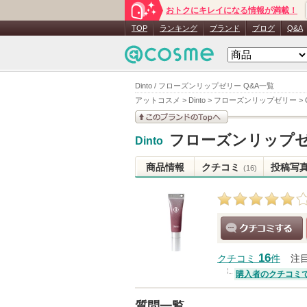
おトクにキレイになる情報が満載！
TOP
ランキング
ブランド
ブログ
Q&A
Dinto / フローズンリップゼリー Q&A一覧
アットコスメ
>
Dinto
>
フローズンリップゼリー
>
このブランドの情報を
フローズンリップ
Dinto
見る
商品情報
クチコミ
投稿写
(16)
クチコミする
16
クチコミ
件
注
購入者のクチコミ
質問一覧