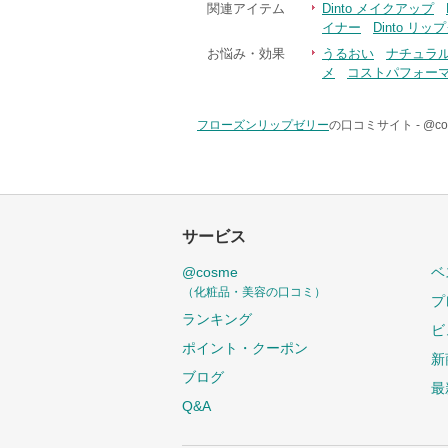
関連アイテム
Dinto メイクアップ
イナー
Dinto リッ
お悩み・効果
うるおい
ナチュラ
メ
コストパフォー
フローズンリップゼリー
の口コミサイト -
@c
サービス
@cosme
ベ
（化粧品・美容の口コミ）
プ
ランキング
ビ
ポイント・クーポン
新
ブログ
最
Q&A