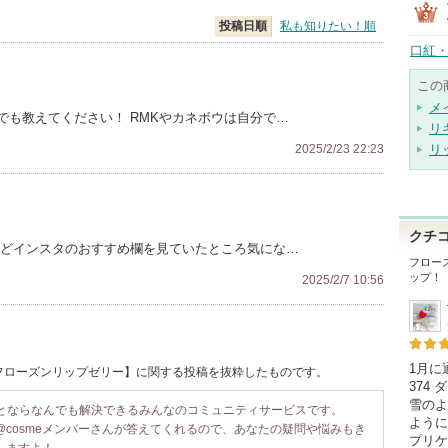
投稿日順
私も知りたい！順
口紅・
この
メ
でも教えてください！ RMKやカネボウは自分で…
リ
2025/2/23 22:23
リ
クチ
ほどインスタのおすすめ欄を見ていたところ気にな…
フロー
ップ！
2025/2/7 10:56
1月に
 / フローズンリップゼリー】に関する投稿を抜粋したものです。
374
雪のよ
ことならなんでも解決できるみんなのコミュニティサービスです。
ように
@cosmeメンバーさんが答えてくれるので、あなたの疑問や悩みもき
プリケ