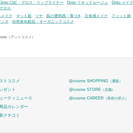
Dinto 口紅・グロス・リップライナー
Dinto リキッドルージュ
Dinto メ
プグロス
ルメイク
マット肌
ツヤ
肌の透明感・薄づき
立体感メイク
フィット感
マンス
自然派化粧品・オーガニックコスメ
osme（アットコスメ）
ストコスメ
@cosme SHOPPING
（通販）
レゼント
@cosme STORE
（店舗）
ューティニュース
@cosme CAREER
（美容の求人）
商品カレンダー
新クチコミ