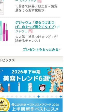
ーリパブリック
＼暑さで限界／肌土台＝角質
現
層をうるおす化粧水
品
デジャヴュ「塗るつけまつ
げ」自まつげ際立てタイプ
/ デ
ジャヴュ
大人気「塗るつけまつげ」が
現
試せるチャンス！
プレゼントをもっとみる
品
トピックス