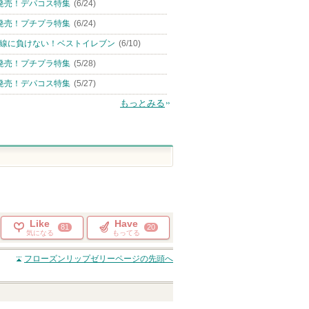
発売！デパコス特集
(6/24)
発売！プチプラ特集
(6/24)
線に負けない！ベストイレブン
(6/10)
発売！プチプラ特集
(5/28)
発売！デパコス特集
(5/27)
もっとみる
Like
Have
81
20
気になる
もってる
フローズンリップゼリー
ページの先頭へ