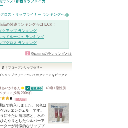
影色リップメイカ
セザンヌ
/
ー
グロス・リップライナー ランキングへ
商品の関連ランキングもCHECK！
イクアップ ランキング
キッドルージュ ランキング
ップグロス ランキング
?
@cosmeのランキングとは
コミ
フローズンリップゼリー
ズンリップゼリー
についてのクチコミをピックア
†あいか†
さん
40歳 / 脂性肌
認証済
クチコミ投稿
2004
100
件
5
購入品
人
通販で購入しました。お色は
以
 ダヴ375 エンジェル です。
上
うに冷たい清涼感と、氷の
の
ひんやりとしたシルバーア
ーターが特徴的なリッププ
メ