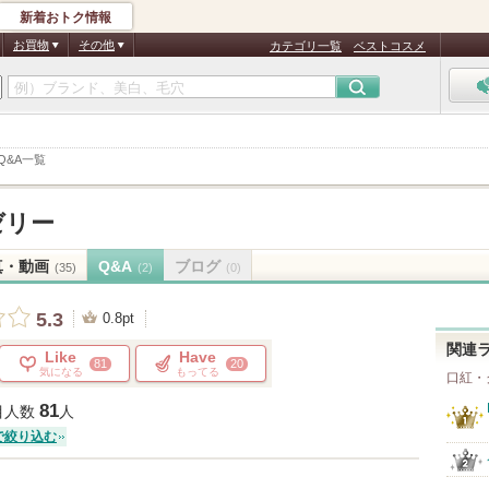
新着おトク情報
お買物
その他
カテゴリ一覧
ベストコスメ
Q&A一覧
ゼリー
真・動画
Q&A
ブログ
(35)
(2)
(0)
5.3
0.8pt
関連
Like
Have
81
20
気になる
もってる
口紅・
81
目人数
人
で絞り込む