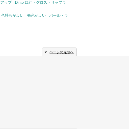
イクアップ
Dinto 口紅・グロス・リップラ
色持ちがよい
発色がよい
パール・ラ
ページの先頭へ