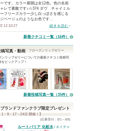
ーです。カラー展開は全12色。色の名前
ン
ャレで素敵です♪☆374 ダヴ チャイミル
バ
ーフリーズカラー少し白っぽさを感じる
ジベージュのようなお色です…
ー
/2 12:10:27
続きを読む
に
お
新着クチコミ一覧
（16件）
気
に
フローズンリップゼリー
投稿写真・動画
入
ズンリップゼリー
についての最新クチコミ投稿写
画をピックアップ！
り
登
録
さ
れ
新着投稿写真一覧（35件）
て
い
ブランドファンクラブ限定プレゼント
ま
 1・9・17・24日 開催！】
す
(応募受付：8/1～8/8)
ルートバリア 化粧水
/ ネイチャ