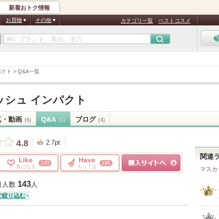
新着おトク情報
お買物
その他
カテゴリ一覧
ベストコスメ
パクト
>
Q&A一覧
ッシュ インパクト
真・動画
Q&A
ブログ
(6)
(1)
(4)
4.8
2.7pt
関連
Like
Have
143
185
気になる
もってる
マスカ
ショッピングサイトへ
143
目人数
人
で絞り込む