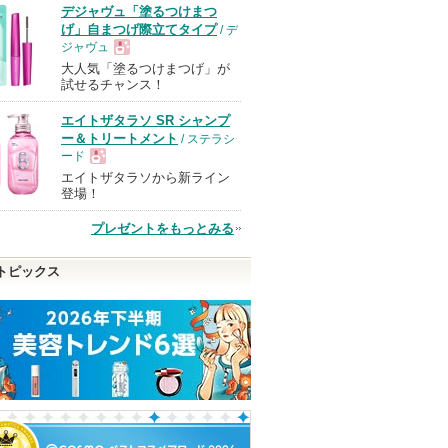
デジャヴュ「塗るつけまつ
げ」自まつげ際立てタイプ
/ デ
ジャヴュ
大人気「塗るつけまつげ」が
現
試せるチャンス！
エイトザタラソ SR シャンプ
品
ー＆トリートメント
/ ステラシ
ード
エイトザタラソから新ライン
現
登場！
プレゼントをもっとみる
品
トピックス