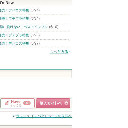
t's New
発売！デパコス特集
(6/24)
発売！プチプラ特集
(6/24)
線に負けない！ベストイレブン
(6/10)
発売！プチプラ特集
(5/28)
発売！デパコス特集
(5/27)
もっとみる
Have
185
もってる
ショッピングサイト
ラッシュ インパクト
ページの先頭へ
へ