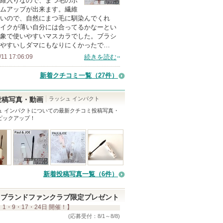
維入りなので、まつ毛のボ
ムアップが出来ます。繊維
いので、自然にまつ毛に馴染んでくれ
イクが薄い自分には合ってるかなーとい
象で使いやすいマスカラでした。ブラシ
やすいしダマにもなりにくかったで…
/11 17:06:09
続きを読む
新着クチコミ一覧
（27件）
ラッシュ インパクト
投稿写真・動画
ュ インパクト
についての最新クチコミ投稿写真・
ピックアップ！
新着投稿写真一覧（6件）
ブランドファンクラブ限定プレゼント
 1・9・17・24日 開催！】
(応募受付：8/1～8/8)