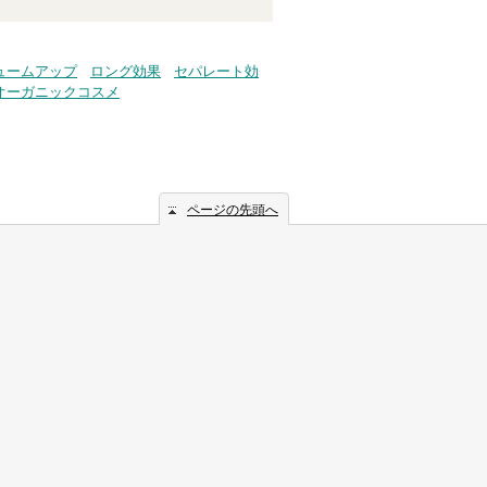
ュームアップ
ロング効果
セパレート効
オーガニックコスメ
ページの先頭へ