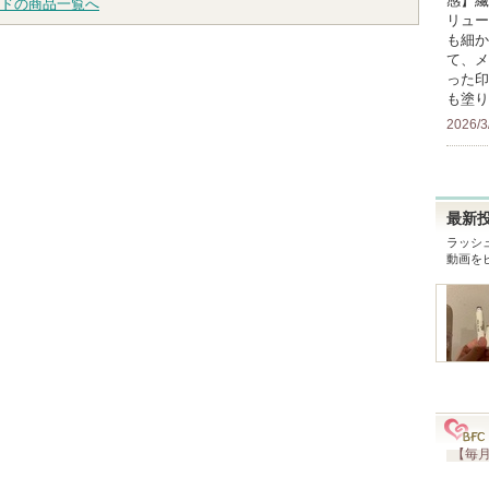
感】繊
ドの商品一覧へ
リュー
も細か
て、メ
った印
も塗り
2026/3
最新
ラッシ
動画を
【毎月