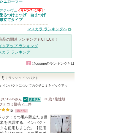
シュカーラー
デジャヴュ
/
デジャヴュから
塗るつけまつげ 自まつげ
のお知らせがあ
際立てタイプ
ります
マスカラ ランキングへ
商品の関連ランキングもCHECK！
イクアップ ランキング
スカラ ランキング
?
@cosmeのランキングとは
コミ
ラッシュ インパクト
ュ インパクト
についてのクチコミをピックアッ
ぷい1996
さん
30歳 / 脂性肌
認証済
クチコミ投稿
211
件
5
購入品
ブラック：まつ毛を際立たせ目
象を強調する、インパクト
クを使用しました。【使用