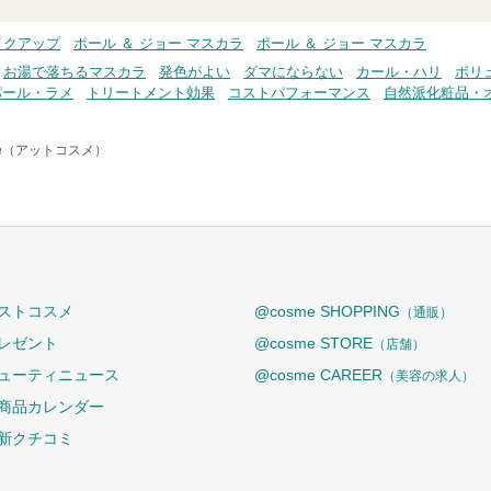
イクアップ
ポール ＆ ジョー マスカラ
ポール ＆ ジョー マスカラ
お湯で落ちるマスカラ
発色がよい
ダマにならない
カール・ハリ
ボリ
パール・ラメ
トリートメント効果
コストパフォーマンス
自然派化粧品・
me（アットコスメ）
ストコスメ
@cosme SHOPPING
（通販）
レゼント
@cosme STORE
（店舗）
ューティニュース
@cosme CAREER
（美容の求人）
商品カレンダー
新クチコミ