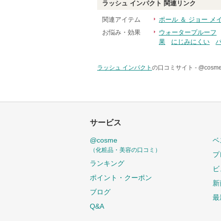
ラッシュ インパクト
関連リンク
関連アイテム
ポール ＆ ジョー メ
お悩み・効果
ウォータープルーフ
果
にじみにくい
ラッシュ インパクト
の口コミサイト -
@cos
サービス
@cosme
ベ
（化粧品・美容の口コミ）
プ
ランキング
ビ
ポイント・クーポン
新
ブログ
最
Q&A