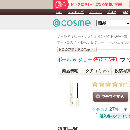
おトクにキレイになる情報が満載！
TOP
ランキング
ブランド
ブログ
Q&A
ポール ＆ ジョー / ラッシュ インパクト Q&A一覧
アットコスメ
>
ポール ＆ ジョー
>
ラッシュ イン
このブランドの情報を
ラ
ポール ＆ ジョー
見る
ポール ＆
ジョーから
商品情報
クチコミ
投稿写
(27)
のお知らせ
があります
クチコミする
27
クチコミ
件
注
購入者のクチコミ
質問一覧