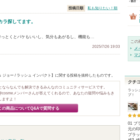
投稿日順
私も知りたい！順
カラ探してます。
持っとくとパケもいいし、気分もあがるし、機能も…
この
2025/7/26 19:03
メ
マ
 ジョー / ラッシュ インパクト】に関する投稿を抜粋したものです。
クチ
ことならなんでも解決できるみんなのコミュニティサービスです。
ラッシ
@cosmeメンバーさんが答えてくれるので、あなたの疑問や悩みもき
プ！
しますよ！
この商品についてQ&Aで質問する
01 
元の印
ブラッ