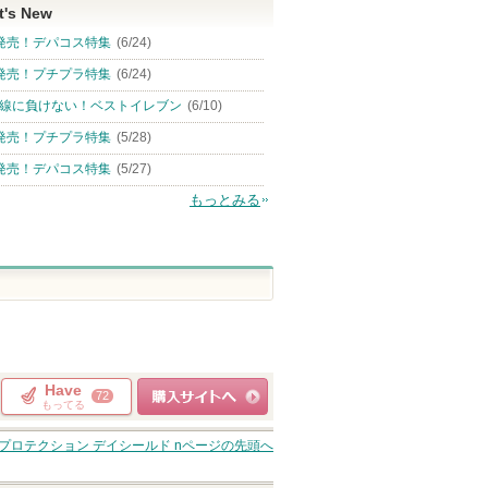
t's New
発売！デパコス特集
(6/24)
発売！プチプラ特集
(6/24)
線に負けない！ベストイレブン
(6/10)
発売！プチプラ特集
(5/28)
発売！デパコス特集
(5/27)
もっとみる
Have
72
もってる
ショッピングサイト
プロテクション デイシールド n
ページの先頭へ
へ