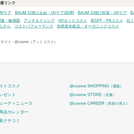
連リンク
UVケア
BAUM 日焼け止め・UVケア(顔用)
BAUM 日焼け対策・UVケア
B
刺激・敏感肌
アンチエイジング
UVカットコスメ
高SPF・PAコスメ
白
らさら
コストパフォーマンス
自然派化粧品・オーガニックコスメ
サイト -
@cosme（アットコスメ）
ストコスメ
@cosme SHOPPING
（通販）
レゼント
@cosme STORE
（店舗）
ューティニュース
@cosme CAREER
（美容の求人）
商品カレンダー
新クチコミ