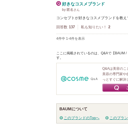
好きなコスメブランド
by 匿名
さん
コンセプトが好きなコスメブランドを教え
回答数
137
私も知りたい！
2
4件中 1-4件を表示
ここに掲載されているのは、Q&Aで【BAUM 
す。
Q&Aは美容の
美容の専門家や
っとすぐに解決
BAUMについて
このブランドのTopへ
このブラン