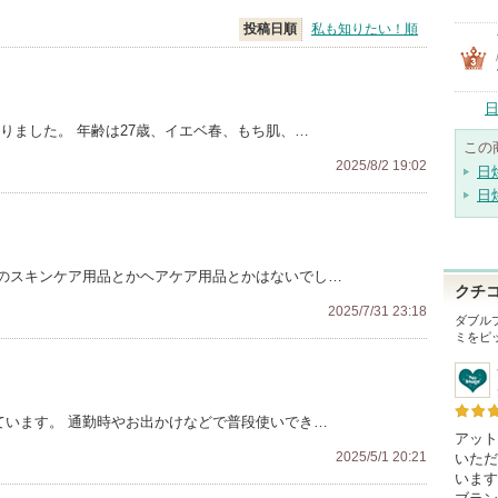
投稿日順
私も知りたい！順
日
りました。 年齢は27歳、イエベ春、もち肌、…
この
2025/8/2 19:02
日
日
のスキンケア用品とかヘアケア用品とかはないでし…
クチ
2025/7/31 23:18
ダブル
ミをピ
しています。 通勤時やお出かけなどで普段使いでき…
アット
2025/5/1 20:21
いただ
います