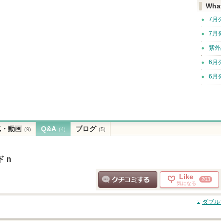
Wha
7月
7月
紫外
6月
6月
真・動画
Q&A
ブログ
(9)
(4)
(5)
 n
Like
203
気になる
クチコミする
ダブル