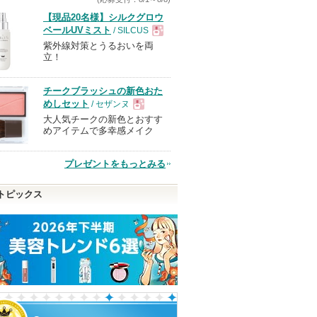
【現品20名様】シルクグロウ
ベールUVミスト
/ SILCUS
紫外線対策とうるおいを両
現
立！
品
チークブラッシュの新色おた
めしセット
/ セザンヌ
大人気チークの新色とおすす
現
めアイテムで多幸感メイク
品
プレゼントをもっとみる
トピックス