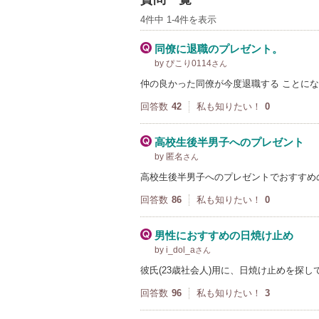
4件中 1-4件を表示
同僚に退職のプレゼント。
by ぴこり0114
さん
仲の良かった同僚が今度退職する ことにな
回答数
42
私も知りたい！
0
高校生後半男子へのプレゼント
by 匿名
さん
高校生後半男子へのプレゼントでおすすめ
回答数
86
私も知りたい！
0
男性におすすめの日焼け止め
by i_dol_a
さん
彼氏(23歳社会人)用に、日焼け止めを探
回答数
96
私も知りたい！
3