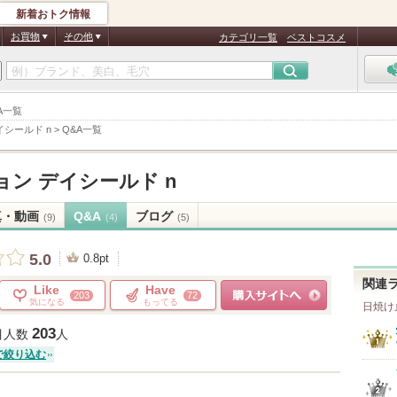
新着おトク情報
お買物
その他
カテゴリ一覧
ベストコスメ
A一覧
シールド n
>
Q&A一覧
ン デイシールド n
真・動画
Q&A
ブログ
(9)
(4)
(5)
5.0
0.8pt
関連
Like
Have
203
72
気になる
もってる
日焼け
ショッピングサイトへ
203
目人数
人
で絞り込む