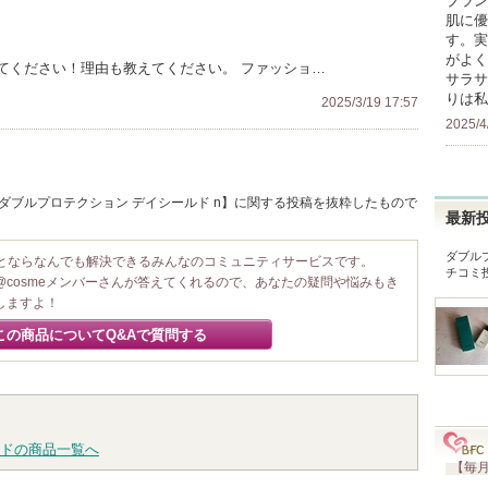
ブラン
肌に優
す。実
がよく
てください！理由も教えてください。 ファッショ…
サラサ
りは私
2025/3/19 17:57
2025/4
/ ダブルプロテクション デイシールド n】に関する投稿を抜粋したもので
最新
ダブル
ことならなんでも解決できるみんなのコミュニティサービスです。
チコミ
@cosmeメンバーさんが答えてくれるので、あなたの疑問や悩みもき
しますよ！
この商品についてQ&Aで質問する
ドの商品一覧へ
【毎月