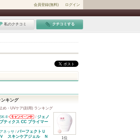
会員登録(無料)
ログイン
私のクチコミ
クチコミする
ランキング
止め・UVケア(顔用) ランキング
ジェノ
SK-II
/
SK-IIからのお
プティクス CC プライマー
知らせがありま
す
パーフェクトＵ
アネッサ
/
Ｖ スキンケアジェル Ｎ
1位