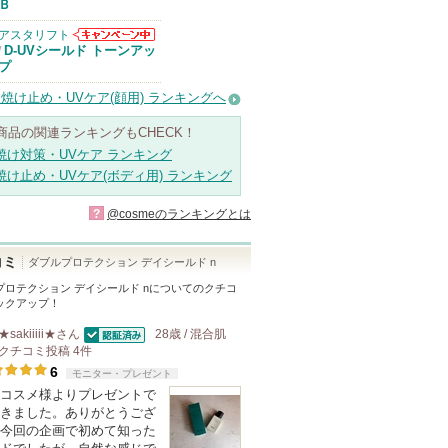
Ｂ
アスタリフト
アスタリフトか
D-UVシールド トーンアッ
/
らのお知らせが
プ
あります
焼け止め・UVケア(顔用) ランキングへ
商品の関連ランキングもCHECK！
焼け対策・UVケア ランキング
焼け止め・UVケア(ボディ用) ランキング
?
@cosmeのランキングとは
コミ
ダブルプロテクション デイシールド n
プロテクション デイシールド n
についてのクチコ
ックアップ！
★sakiiiii★
さん
28歳 / 混合肌
認証済
クチコミ投稿
4
件
6
モニター・プレゼント
コスメ様よりプレゼントで
きました。ありがとうござ
今回の企画で初めて知った