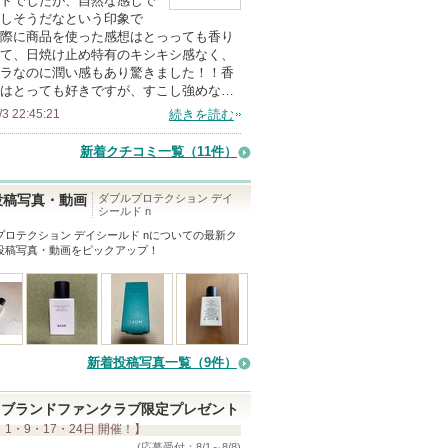
ドでしたが、自然な感じで
しそうだなという印象で
際に商品を使った感想はとっっても香り
て、日焼け止め特有のキシキシ感なく、
ラなのに潤い感もあり驚きました！！香
はとっても好きですが、すこし強めな…
/3 22:45:21
続きを読む
新着クチコミ一覧
（11件）
ダブルプロテクション デイ
投稿写真・動画
シールド n
プロテクション デイシールド n
についての最新ク
投稿写真・動画をピックアップ！
新着投稿写真一覧（9件）
ブランドファンクラブ限定プレゼント
 1・9・17・24日 開催！】
(応募受付：8/1～8/8)