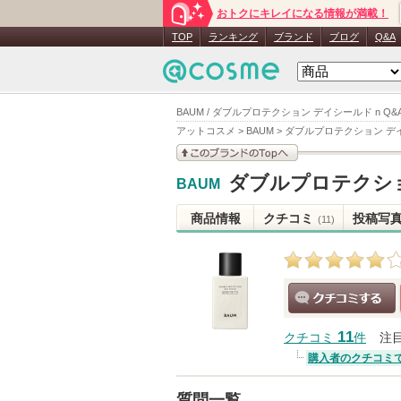
おトクにキレイになる情報が満載！
TOP
ランキング
ブランド
ブログ
Q&A
BAUM / ダブルプロテクション デイシールド n Q&
アットコスメ
>
BAUM
>
ダブルプロテクション デイ
このブランドの情報を
ダブルプロテクショ
BAUM
見る
商品情報
クチコミ
投稿写
(11)
クチコミする
11
クチコミ
件
注
購入者のクチコミ
質問一覧