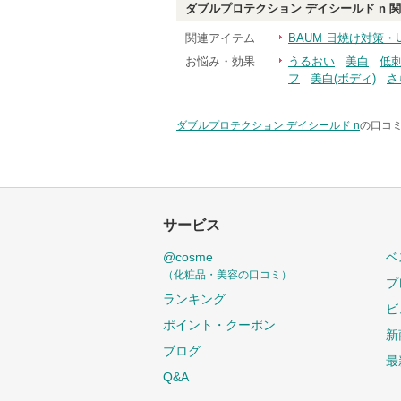
ダブルプロテクション デイシールド n
関
関連アイテム
BAUM 日焼け対策・
お悩み・効果
うるおい
美白
低
フ
美白(ボディ)
さ
ダブルプロテクション デイシールド n
の口コミ
サービス
@cosme
ベ
（化粧品・美容の口コミ）
プ
ランキング
ビ
ポイント・クーポン
新
ブログ
最
Q&A