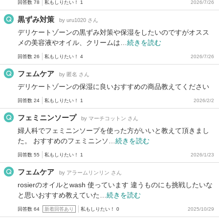
回答数 78
私もしりたい！ 1
2026/7/26
黒ずみ対策
by uru1020 さん
デリケートゾーンの黒ずみ対策や保湿をしたいのですがオスス
メの美容液やオイル、クリームは…
続きを読む
回答数 26
私もしりたい！ 4
2026/7/26
フェムケア
by 匿名 さん
デリケートゾーンの保湿に良いおすすめの商品教えてください
回答数 24
私もしりたい！ 1
2026/2/2
フェミニンソープ
by マーチコットン さん
婦人科でフェミニンソープを使った方がいいと教えて頂きまし
た。 おすすめのフェミニンソ…
続きを読む
回答数 55
私もしりたい！ 1
2026/1/23
フェムケア
by アラームリンリン さん
rosierのオイルとwash 使っています 違うものにも挑戦したいな
と思いおすすめ教えていた…
続きを読む
回答数 64
新着回答あり
私もしりたい！ 0
2025/10/29