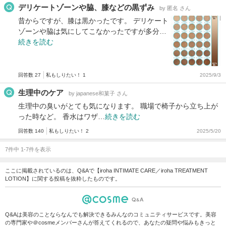
デリケートゾーンや脇、膝などの黒ずみ
by 匿名 さん
昔からですが、膝は黒かったです。 デリケート
ゾーンや脇は気にしてこなかったですが多分…
続きを読む
回答数 27
私もしりたい！ 1
2025/9/3
生理中のケア
by japanese和菓子 さん
生理中の臭いがとても気になります。 職場で椅子から立ち上が
った時など。 香水はワザ…
続きを読む
回答数 140
私もしりたい！ 2
2025/5/20
7件中 1-7件を表示
ここに掲載されているのは、Q&Aで【iroha INTIMATE CARE／iroha TREATMENT
LOTION】に関する投稿を抜粋したものです。
Q&Aは美容のことならなんでも解決できるみんなのコミュニティサービスです。美容
の専門家や＠cosmeメンバーさんが答えてくれるので、あなたの疑問や悩みもきっと