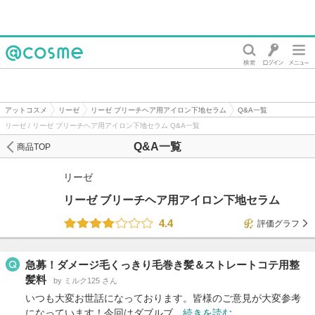
@cosme
アットコスメ
リーゼ
リーゼ ブリーチヘア用アイロン下地セラム
Q&A一覧
リーゼ / リーゼ ブリーチヘア用アイロン下地セラム Q&A一覧
Q&A一覧
商品TOP
リーゼ
リーゼ ブリーチヘア用アイロン下地セラム
4.4
評価グラフ
急募！ダメージ毛くっきり毛巻き髪＆ストレートコテ用整
髪料
by ミルク125 さん
いつも大変お世話になっております。皆様のご意見が大変参考
になっています！今回はダブルブ…
続きを読む