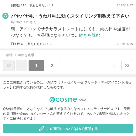
回答数 116
私もしりたい！ 2
2025/11/27
パヤパヤ毛・うねり毛に効くスタイリング剤教えて下さい
by ゆかユカ さん
朝、アイロンでサラサラストレートにしても、雨の日や湿度が
少なくても、お昼頃になるといつ…
続きを読む
回答数 49
私もしりたい！ 2
2025/11/15
13件中 1-10件を表示
1
2
ここに掲載されているのは、Q&Aで【リーゼ／リーゼ ブリーチヘア用アイロン下地セ
ラム】に関する投稿を抜粋したものです。
Q&Aは美容のことならなんでも解決できるみんなのコミュニティサービスです。美容
の専門家や＠cosmeメンバーさんが答えてくれるので、あなたの疑問や悩みもきっと
すぐに解決しますよ！
この商品についてQ&Aで質問する