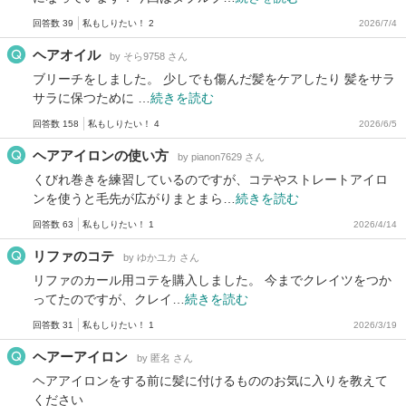
回答数 39
私もしりたい！ 2
2026/7/4
ヘアオイル
by そら9758 さん
ブリーチをしました。 少しでも傷んだ髪をケアしたり 髪をサラ
サラに保つために …
続きを読む
回答数 158
私もしりたい！ 4
2026/6/5
ヘアアイロンの使い方
by pianon7629 さん
くびれ巻きを練習しているのですが、コテやストレートアイロ
ンを使うと毛先が広がりまとまら…
続きを読む
回答数 63
私もしりたい！ 1
2026/4/14
リファのコテ
by ゆかユカ さん
リファのカール用コテを購入しました。 今までクレイツをつか
ってたのですが、クレイ…
続きを読む
回答数 31
私もしりたい！ 1
2026/3/19
ヘアーアイロン
by 匿名 さん
ヘアアイロンをする前に髪に付けるもののお気に入りを教えて
ください