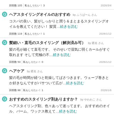
回答数 105
私もしりたい！ 3
2026/3/4
ヘアスタイリングオイルのおすすめ
by ふうばーん さん
コスパの良い、髪がしっかりと潤う＆まとまるスタイリングオ
イルを教えてください！ 髪質…
続きを読む
回答数 119
私もしりたい！ 1
2026/1/12
髪細い・直毛のスタイリング（解決済み可）
by 匿名 さん
髪の毛が細くて直毛です。 そのせいで湿気に弱くカールがすぐ
取れます そして究極の不…
続きを読む
回答数 50
私もしりたい！ 0
2026/1/12
ヘアケア
by 匿名 さん
髪の毛が時間が経つと乾燥してぱさつきます。ウェーブ巻きと
か好きなんですがパサついて広が…
続きを読む
回答数 98
私もしりたい！ 1
2026/1/6
おすすめのスタイリング剤ありますか？
by やわわこ さん
ヘアスタイリング剤、色々あって迷ってます。 おすすめのオイ
ル、バーム、ワックス教えて…
続きを読む