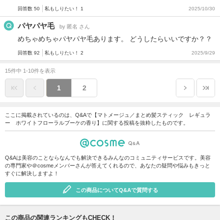
回答数 50
私もしりたい！ 1
2025/10/30
パヤパヤ毛
by 匿名 さん
めちゃめちゃパヤパヤ毛あります。 どうしたらいいですか？？
回答数 92
私もしりたい！ 2
2025/9/29
15件中 1-10件を表示
1
2
ここに掲載されているのは、Q&Aで【マトメージュ／まとめ髪スティック レギュラ
ー ホワイトフローラルブーケの香り】に関する投稿を抜粋したものです。
Q&Aは美容のことならなんでも解決できるみんなのコミュニティサービスです。美容
の専門家や＠cosmeメンバーさんが答えてくれるので、あなたの疑問や悩みもきっと
すぐに解決しますよ！
この商品についてQ&Aで質問する
この商品の関連ランキングもCHECK！