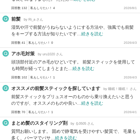
回答数 132
私もしりたい！ 4
2026/8/1
前髪
by Ri_a さん
湿気や汗で前髪がうねらないようにする方法や、強風でも前髪
をキープする方法が知りたいです…
続きを読む
回答数 41
私もしりたい！ 0
2026/4/3
アホ毛対策
by uru1020 さん
頭頂部付近のアホ毛がひどいです。 前髪スティックを使用して
も時間が経ってしまうとまた…
続きを読む
回答数 102
私もしりたい！ 1
2026/4/3
オススメの前髪スティックを探しています
by 睡眠！睡眠！ さん
前髪スティックをプリュスオーのものから乗り換えたいと思う
のですが、オススメのものや良い…
続きを読む
回答数 70
私もしりたい！ 1
2026/4/1
まとめ髪のスタイリング剤
by る0505 さん
質問お願いします。 固めで静電気を受けやすい髪質で、 毛量も
多く、パーマでパサ…
続きを読む