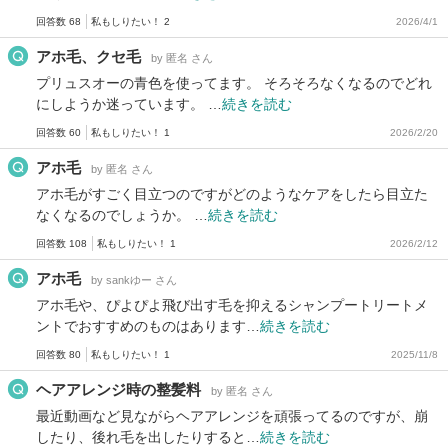
回答数 68
私もしりたい！ 2
2026/4/1
アホ毛、クセ毛
by 匿名 さん
プリュスオーの青色を使ってます。 そろそろなくなるのでどれ
にしようか迷っています。 …
続きを読む
回答数 60
私もしりたい！ 1
2026/2/20
アホ毛
by 匿名 さん
アホ毛がすごく目立つのですがどのようなケアをしたら目立た
なくなるのでしょうか。 …
続きを読む
回答数 108
私もしりたい！ 1
2026/2/12
アホ毛
by sankゆー さん
アホ毛や、ぴよぴよ飛び出す毛を抑えるシャンプートリートメ
ントでおすすめのものはあります…
続きを読む
回答数 80
私もしりたい！ 1
2025/11/8
ヘアアレンジ時の整髪料
by 匿名 さん
最近動画など見ながらヘアアレンジを頑張ってるのですが、崩
したり、後れ毛を出したりすると…
続きを読む