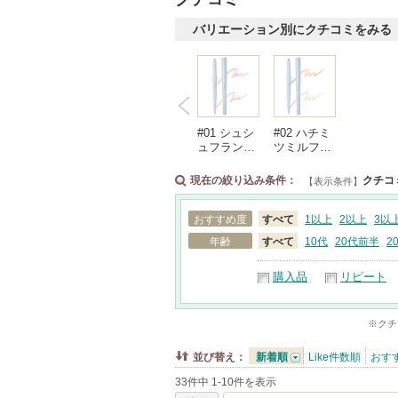
バリエーション別にクチコミをみる
#01 シュシ
#02 ハチミ
ュフラン…
ツミルフ…
現在の絞り込み条件：
クチコ
【表示条件】
おすすめ度
すべて
1以上
2以上
3以
年齢
すべて
10代
20代前半
2
購入品
リピート
※クチ
並び替え：
新着順
Like件数順
おす
33件中 1-10件を表示