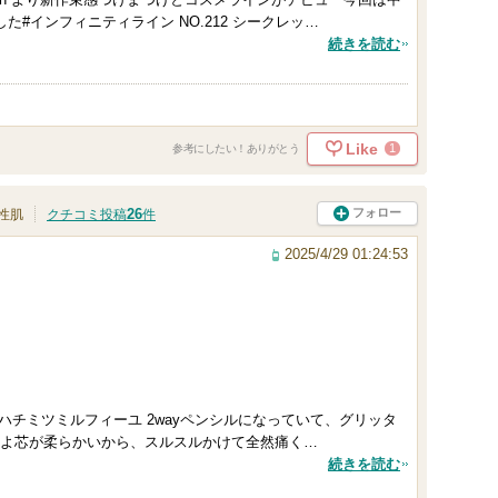
#インフィニティライン NO.212 シークレッ…
続きを読む
Like
1
参考にしたい！ありがとう
26
フォロー
性肌
クチコミ投稿
件
2025/4/29 01:24:53
ハチミツミルフィーユ 2wayペンシルになっていて、グリッタ
よ芯が柔らかいから、スルスルかけて全然痛く…
続きを読む