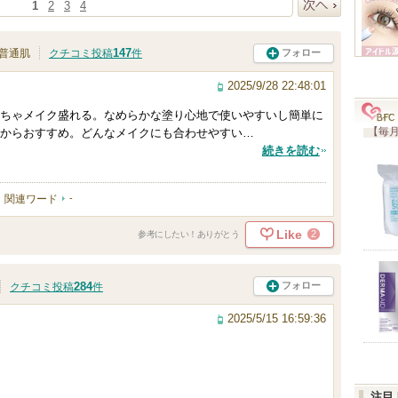
1
2
3
4
次へ
147
フォロー
普通肌
クチコミ投稿
件
2025/9/28 22:48:01
ちゃメイク盛れる。なめらかな塗り心地で使いやすいし簡単に
【毎月
からおすすめ。どんなメイクにも合わせやすい…
続きを読む
関連ワード
-
Like
2
参考にしたい！ありがとう
284
フォロー
クチコミ投稿
件
2025/5/15 16:59:36
注目