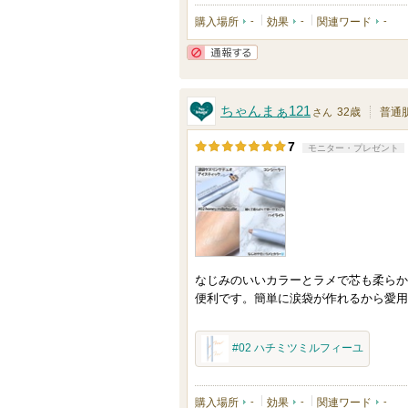
購入場所
-
効果
-
関連ワード
-
通報する
ちゃんまぁ121
32歳
普通
さん
7
モニター・プレゼント
なじみのいいカラーとラメで芯も柔らか
便利です。簡単に涙袋が作れるから愛用
#02 ハチミツミルフィーユ
購入場所
-
効果
-
関連ワード
-