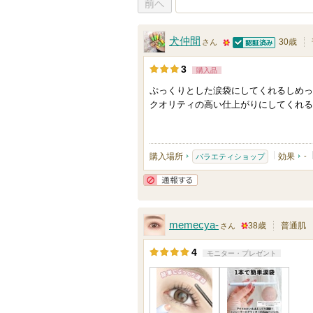
前へ
犬仲間
30歳
さん
認証済
5
3
購入品
0
ぷっくりとした涙袋にしてくれるしめっ
人
クオリティの高い仕上がりにしてくれる
以
上
の
購入場所
効果
-
バラエティショップ
メ
ン
通報する
バ
ー
memecya-
38歳
普通肌
さん
に
5
4
モニター・プレゼント
お
0
気
人
に
以
入
上