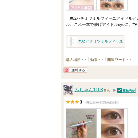
り
の
登
メ
#02ハチミツミルフィーユアイドルと
録
ン
ル。これ一本で儚げアイドルeyeに。#PR #su
さ
バ
れ
ー
#02 ハチミツミルフィーユ
て
に
い
お
購入場所
-
効果
-
関連ワード
-
ま
気
す
に
通報する
入
り
みちゃん1103
さん
認証済
登
1
3
モニター・プレゼント
録
0
さ
人
れ
以
て
上
い
の