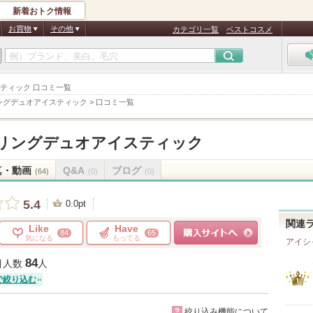
新着おトク情報
お買物
その他
カテゴリ一覧
ベストコスメ
スティック 口コミ一覧
ングデュオアイスティック
>
口コミ一覧
リングデュオアイスティック
真・動画
Q&A
ブログ
(64)
(0)
(0)
5.4
0.0pt
関連
Like
Have
84
65
気になる
もってる
アイシ
ショッピングサイトへ
84
目人数
人
で絞り込む
?
絞り込み機能について