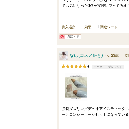
す
でも気になった3点を実際に使ってみました
購入場所
-
効果
-
関連ワード
-
通報する
なほ(コスメ好き)
23歳
脂
さん
6
モニター・プレゼント
涙袋ダズリングデュオアイスティック #
ーとコンシーラーがセットになっている