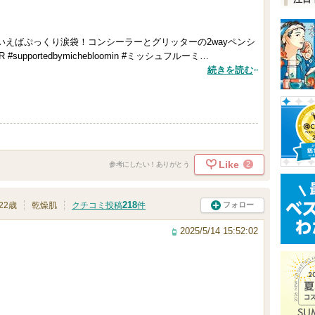
いえばぷっくり涙袋！コンシーラーとグリッターの2wayペンシ
pportedbymichebloomin #ミッシュフルーミ…
続きを読む
Like
2
参考にしたい！ありがとう
218
フォロー
22歳
乾燥肌
クチコミ投稿
件
2025/5/14 15:52:02