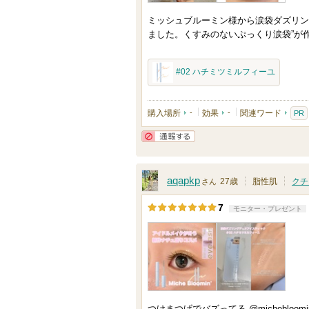
ま
メ
ミッシュブルーミン様から涙袋ダズリン
す
ン
ました。くすみのないぷっくり涙袋”が作
バ
ー
#02 ハチミツミルフィーユ
に
お
購入場所
-
効果
-
関連ワード
PR
気
に
通報する
入
り
aqapkp
27歳
脂性肌
クチ
さん
登
7
モニター・プレゼント
録
さ
れ
て
い
ま
つけまつげでバズってる @michebl