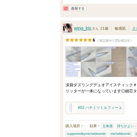
通報する
wing_lris
21歳
敏感肌
ク
さん
6
モニター・プレゼント
涙袋ダズリングデュオアイスティック＃0
リッターが一体になっています◎細芯タ
#02 ハチミツミルフィーユ
購入場所
-
効果
立体感
持ちがよい
supportedbymichebloomin
michebloomin