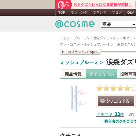
おトクにキレイになる情報が満載！
TOP
ランキング
ブランド
ブログ
Q&A
ミッシュブルーミン / 涙袋ダズリングデュオアイ
アットコスメ
>
ミッシュブルーミン
>
涙袋ダズリ
このブランドの情報を
涙袋ダズ
ミッシュブルーミン
見る
商品情報
クチコミ
投稿写
(33)
クチコミする
33
クチコミ
件
注
購入者のクチコミ
クチコミ