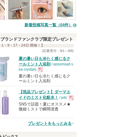
新着投稿写真一覧（64件）
ブランドファンクラブ限定プレゼント
 1・9・17・24日 開催！】
(応募受付：8/1～8/8)
夏の暑い日も冷たく感じるク
ールミント入浴剤
/ epsomsalt s
ea crystals
夏の暑い日も冷たく感じるク
現
ールミント入浴剤
【現品プレゼント】ダーマエ
品
イドのミスト化粧水！
/ pdc
SNSで話題！夏にオススメ★
現
微細ミストで瞬間浸透
品
プレゼントをもっとみる
トピックス