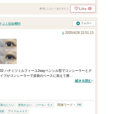
Like
1
参考にしたい！ありがとう
48
フォロー
チコミ投稿
件
2025/4/28 22:51:13
2 ハチミツミルフィーユ2wayペンシル型でコンシーラーとグ
イプがコンシーラーで涙袋のベースに加えて唇…
続きを読む
関連ワード
・落ちにくい
発色がよい
パール・ラメ
PR
涙袋
アイドルメイク