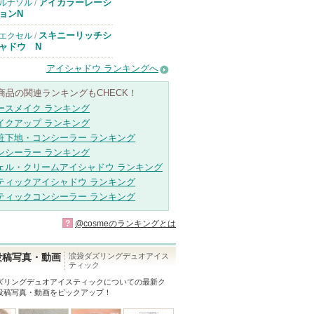
アイカラーレーシ
ルナソル
/
ョンN
スキニーリッチシ
エクセル
/
ャドウ N
アイシャドウ ランキングへ
商品の関連ランキングもCHECK！
ースメイク ランキング
イクアップ ランキング
粧下地・コンシーラー ランキング
ンシーラー ランキング
ェル・クリームアイシャドウ ランキング
ティックアイシャドウ ランキング
ティックコンシーラー ランキング
?
@cosmeのランキングとは
涙袋ダズリングデュオアイス
投稿写真・動画
ティック
ズリングデュオアイスティック
についての最新ク
投稿写真・動画をピックアップ！