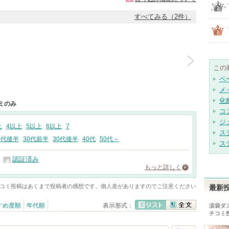
すべてみる（2件）
この
ベ
メ
化
ミのみ
コ
ジ
上
4以上
5以上
6以上
7
ス
0代後半
30代前半
30代後半
40代
50代～
ス
認証済み
もっと詳しく
コミ投稿はあくまで投稿者の感想です。個人差がありますのでご注意ください
最新
すめ度順
年代順
表示形式：
涙袋ダ
チコミ
リスト
全文