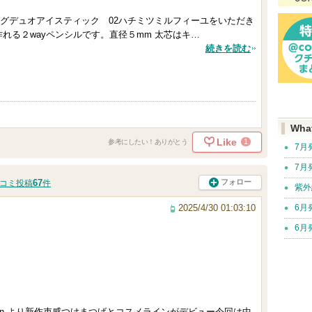
グデュオアイスティック 02ハチミツミルフィーユをいただき
れる２wayペンシルです。直径５mm 太芯はキ…
続きを読む
Wha
Like
1
参考にしたい！ありがとう
7月
7月
67
フォロー
コミ投稿
件
紫外
2025/4/30 01:03:10
6月
6月
oomin より新作束感つけまつげとコスメラインがデビュー今回は中