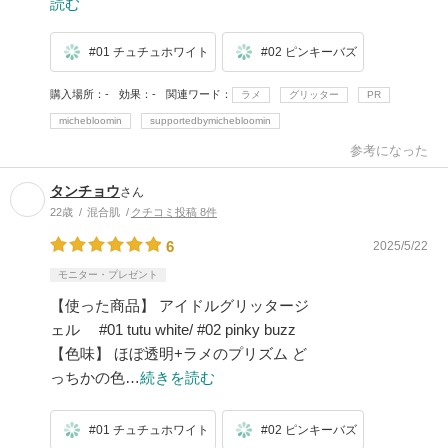
読む
#01 チュチュホワイト
#02 ピンキーバズ
購入場所
-
効果
-
関連ワード
ラメ
グリッター
PR
michebloomin
supportedbymichebloomin
参考になった
タンチョウ
さん
22歳
混合肌
クチコミ投稿 8件
6
2025/5/22
モニター・プレゼント
【使った商品】 アイドルグリッタージ
ェル #01 tutu white/ #02 pinky buzz
【色味】 ほぼ透明+ラメのプリズム ど
っちかの色…
続きを読む
#01 チュチュホワイト
#02 ピンキーバズ