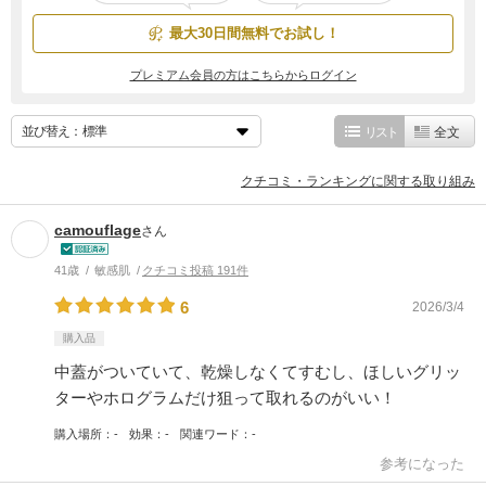
最大30日間無料でお試し！
プレミアム会員の方はこちらからログイン
並び替え：
リスト
全文
クチコミ・ランキングに関する取り組み
camouflage
さん
41歳
敏感肌
クチコミ投稿 191件
6
2026/3/4
購入品
中蓋がついていて、乾燥しなくてすむし、ほしいグリッ
ターやホログラムだけ狙って取れるのがいい！
購入場所
-
効果
-
関連ワード
-
参考になった