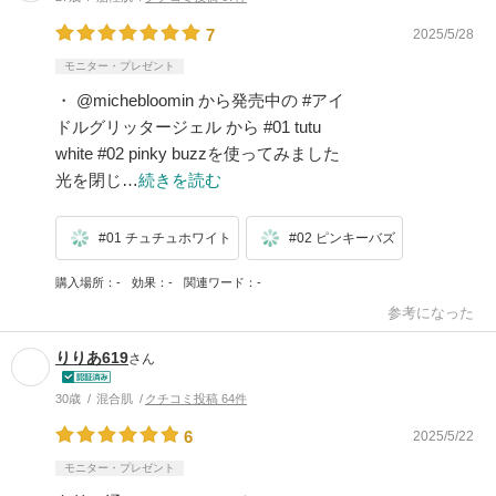
7
2025/5/28
モニター・プレゼント
・ @michebloomin から発売中の #アイ
ドルグリッタージェル から #01 tutu
white #02 pinky buzzを使ってみました
光を閉じ…
続きを読む
#01 チュチュホワイト
#02 ピンキーバズ
購入場所
-
効果
-
関連ワード
-
参考になった
りりあ619
さん
30歳
混合肌
クチコミ投稿 64件
6
2025/5/22
モニター・プレゼント