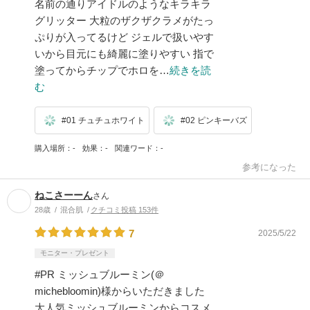
名前の通りアイドルのようなキラキラ
グリッター 大粒のザクザクラメがたっ
ぷりが入ってるけど ジェルで扱いやす
いから目元にも綺麗に塗りやすい 指で
塗ってからチップでホロを…
続きを読
む
#01 チュチュホワイト
#02 ピンキーバズ
購入場所
-
効果
-
関連ワード
-
参考になった
ねこさーーん
さん
28歳
混合肌
クチコミ投稿 153件
7
2025/5/22
モニター・プレゼント
#PR ミッシュブルーミン(＠
michebloomin)様からいただきました
大人気ミッシュブルーミンからコスメ