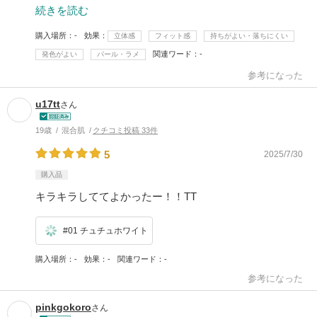
続きを読む
購入場所
-
効果
立体感
フィット感
持ちがよい・落ちにくい
関連ワード
-
発色がよい
パール・ラメ
参考になった
u17tt
さん
19歳
混合肌
クチコミ投稿 33件
5
2025/7/30
購入品
キラキラしててよかったー！！TT
#01 チュチュホワイト
購入場所
-
効果
-
関連ワード
-
参考になった
pinkgokoro
さん