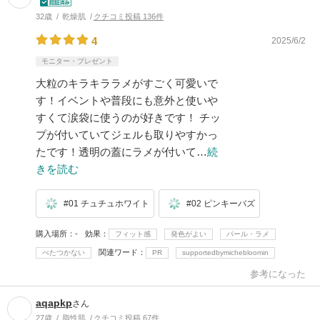
32歳
乾燥肌
クチコミ投稿 136件
4
2025/6/2
モニター・プレゼント
大粒のキラキララメがすごく可愛いで
す！イベントや普段にも意外と使いや
すくて涙袋に使うのが好きです！ チッ
プが付いていてジェルも取りやすかっ
たです！透明の蓋にラメが付いて…
続
きを読む
#01 チュチュホワイト
#02 ピンキーバズ
購入場所
-
効果
フィット感
発色がよい
パール・ラメ
関連ワード
べたつかない
PR
supportedbymichebloomin
参考になった
aqapkp
さん
27歳
脂性肌
クチコミ投稿 67件