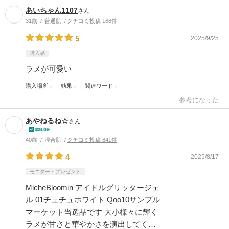
あいちゃん1107
さん
31歳
普通肌
クチコミ投稿 168件
5
2025/9/25
購入品
ラメが可愛い
購入場所
-
効果
-
関連ワード
-
参考になった
あやねるね☆
さん
40歳
混合肌
クチコミ投稿 641件
4
2025/8/17
モニター・プレゼント
MicheBloomin アイドルグリッタージェ
ル 01チュチュホワイト Qoo10サンプル
マーケット当選品です 大小様々に輝く
ラメが甘さと華やかさを演出してく…