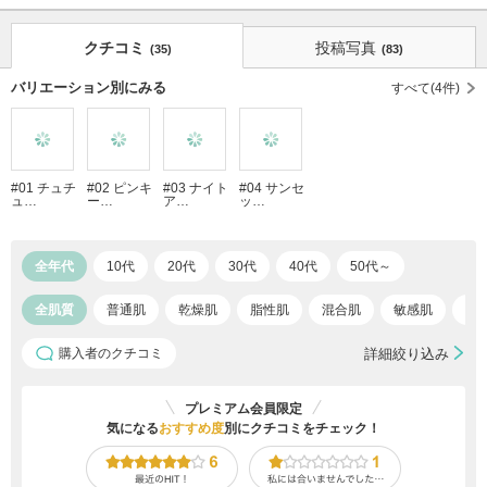
クチコミ
投稿写真
(35)
(83)
バリエーション別にみる
すべて(4件)
#01 チュチ
#02 ピンキ
#03 ナイト
#04 サンセ
ュ…
ー…
ア…
ッ…
全年代
10代
20代
30代
40代
50代～
全肌質
普通肌
乾燥肌
脂性肌
混合肌
敏感肌
ア
購入者のクチコミ
詳細絞り込み
プレミアム会員限定
気になる
おすすめ度
別にクチコミをチェック！