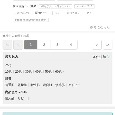
購入場所
-
効果
持ちがよい・落ちにくい
パール・ラメ
関連ワード
べたつかない
ラメ
新作コスメ
PR
supportedbymichebloomin
参考になった
35件中 1-10件を表示
1
2
3
4
絞り込み
条件追加
年代
10代
20代
30代
40代
50代
60代~
肌質
普通肌
乾燥肌
脂性肌
混合肌
敏感肌
アトピー
商品使用レベル
購入品
リピート