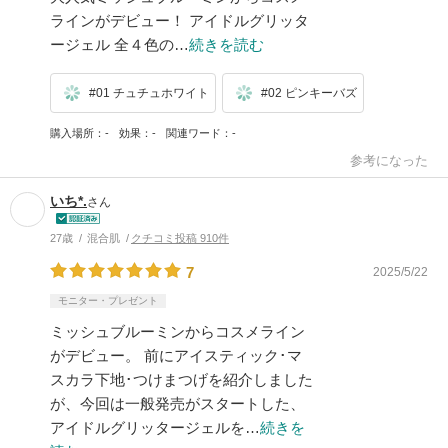
ラインがデビュー！ アイドルグリッタ
ージェル 全４色の…
続きを読む
#01 チュチュホワイト
#02 ピンキーバズ
購入場所
-
効果
-
関連ワード
-
参考になった
いち*.
さん
27歳
混合肌
クチコミ投稿 910件
7
2025/5/22
モニター・プレゼント
ミッシュブルーミンからコスメライン
がデビュー。 前にアイスティック･マ
スカラ下地･つけまつげを紹介しました
が、今回は一般発売がスタートした、
アイドルグリッタージェルを…
続きを