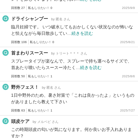
回答数 27
私もしりたい！ 0
2025/9/9
ドライシャンプー
by 匿名 さん
臨月妊婦です。 いつ破水してもおかしくない状況なのが怖いな
と怯えながら毎日散歩してい…
続きを読む
回答数 106
私もしりたい！ 0
2025/8/21
首まわりスースー
by トリート＊＊＊ さん
スプレータイプが楽なんで、スプレーで持ち運べるサイズで、
首あたり噴いたらスースー冷たく…
続きを読む
回答数 50
私もしりたい！ 1
2025/8/6
野外フェス！
by 匿名 さん
1日中野外のため、暑さ対策で「これは良かったよ」というもの
がありましたら教えて下さい
回答数 63
私もしりたい！ 1
2025/7/27
頭皮ケア
by メルベビ さん
この時期頭皮の匂いが気になります。何か良いお手入れありま
すか？