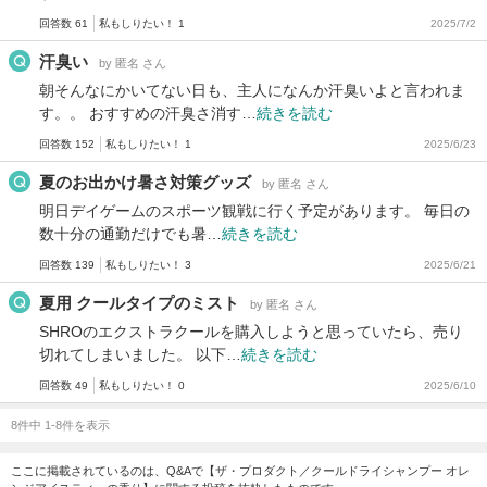
回答数 61
私もしりたい！ 1
2025/7/2
汗臭い
by 匿名 さん
朝そんなにかいてない日も、主人になんか汗臭いよと言われま
す。。 おすすめの汗臭さ消す…
続きを読む
回答数 152
私もしりたい！ 1
2025/6/23
夏のお出かけ暑さ対策グッズ
by 匿名 さん
明日デイゲームのスポーツ観戦に行く予定があります。 毎日の
数十分の通勤だけでも暑…
続きを読む
回答数 139
私もしりたい！ 3
2025/6/21
夏用 クールタイプのミスト
by 匿名 さん
SHROのエクストラクールを購入しようと思っていたら、売り
切れてしまいました。 以下…
続きを読む
回答数 49
私もしりたい！ 0
2025/6/10
8件中 1-8件を表示
ここに掲載されているのは、Q&Aで【ザ・プロダクト／クールドライシャンプー オレ