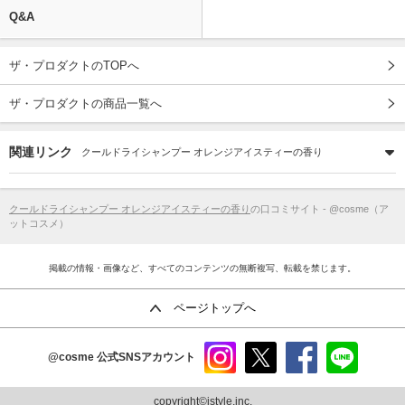
Q&A
ザ・プロダクトのTOPへ
ザ・プロダクトの商品一覧へ
関連リンク
クールドライシャンプー オレンジアイスティーの香り
クールドライシャンプー オレンジアイスティーの香り
の口コミサイト - @cosme（ア
ットコスメ）
掲載の情報・画像など、すべてのコンテンツの無断複写、転載を禁じます。
ページトップへ
@cosme
公式SNSアカウント
instag
x
faceb
line
ram
ook
copyright©istyle,inc.