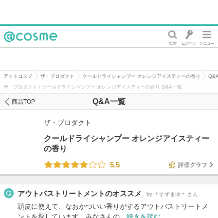
@cosme
アットコスメ
ザ・プロダクト
クールドライシャンプー オレンジアイスティーの香り
Q&
ザ・プロダクト / クールドライシャンプー オレンジアイスティーの香り Q&A一覧
Q&A一覧
商品TOP
ザ・プロダクト
クールドライシャンプー オレンジアイスティー
の香り
5.5
評価グラフ
アウトバストリートメントのオススメ
by ＊すずまゆ＊ さん
頭皮に使えて、なおかついい香りがするアウトバストリートメ
ントを探しています。みなさんの…
続きを読む