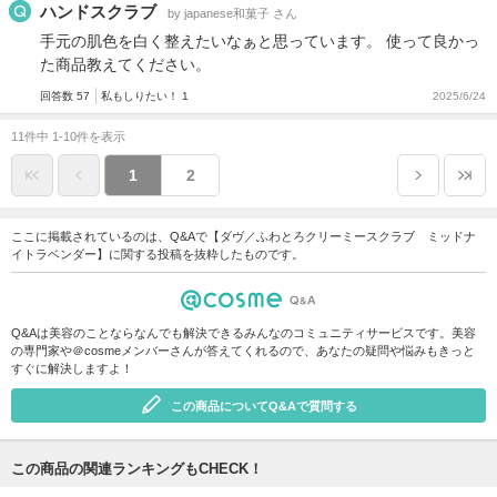
ハンドスクラブ
by japanese和菓子 さん
手元の肌色を白く整えたいなぁと思っています。 使って良かっ
た商品教えてください。
回答数 57
私もしりたい！ 1
2025/6/24
11件中 1-10件を表示
1
2
ここに掲載されているのは、Q&Aで【ダヴ／ふわとろクリーミースクラブ ミッドナ
イトラベンダー】に関する投稿を抜粋したものです。
Q&Aは美容のことならなんでも解決できるみんなのコミュニティサービスです。美容
の専門家や＠cosmeメンバーさんが答えてくれるので、あなたの疑問や悩みもきっと
すぐに解決しますよ！
この商品についてQ&Aで質問する
この商品の関連ランキングもCHECK！