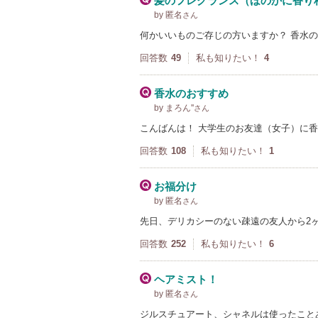
髪のフレグランス（ほのかに香り
by 匿名
さん
何かいいものご存じの方いますか？ 香水
回答数
49
私も知りたい！
4
香水のおすすめ
by まろん''
さん
こんばんは！ 大学生のお友達（女子）に
回答数
108
私も知りたい！
1
お福分け
by 匿名
さん
先日、デリカシーのない疎遠の友人から2
回答数
252
私も知りたい！
6
ヘアミスト！
by 匿名
さん
ジルスチュアート、シャネルは使ったこと