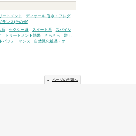
リートメント
ディオール 香水・フレグ
ランス(その他)
ル系
セクシー系
スイート系
スパイシ
ア
トリートメント効果
さらさら
髪 し
トパフォーマンス
自然派化粧品・オー
ページの先頭へ