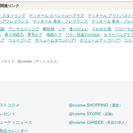
関連リンク
・スタイリング
ディオール スペシャルヘアケア
ディオール アウトバスト
ヘアフレグランス
ディオール 香水・フレグランス
ディオール 香水・フレグ
感肌
アンチエイジング
爽快感
ツヤ
香りがよい
さわやか系
フローラ
系
香り持続力
育毛ケア
地肌ケア
フケ・頭皮のかゆみ
カラーリングケ
ヘア
ウェーブヘア
ボリュームダウン(ヘア)
ボリュームアップ(ヘア)
コス
ミサイト -
@cosme（アットコスメ）
ストコスメ
@cosme SHOPPING
（通販）
レゼント
@cosme STORE
（店舗）
ューティニュース
@cosme CAREER
（美容の求人）
商品カレンダー