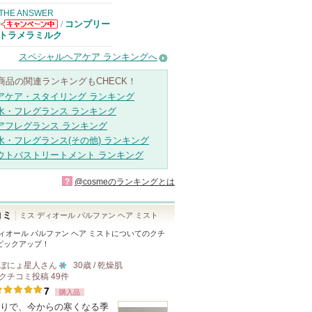
THE ANSWER
コンプリー
/
THE ANSWER
トラメラミルク
からのお知らせ
があります
スペシャルヘアケア ランキングへ
商品の関連ランキングもCHECK！
アケア・スタイリング ランキング
水・フレグランス ランキング
アフレグランス ランキング
水・フレグランス(その他) ランキング
ウトバストリートメント ランキング
?
@cosmeのランキングとは
コミ
ミス ディオール パルファン ヘア ミスト
ィオール パルファン ヘア ミスト
についてのクチ
ピックアップ！
ぼにょ星人
さん
30歳 / 乾燥肌
クチコミ投稿
49
件
10
7
購入品
人
りで、今からの寒くなる季
以