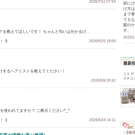
2026/7/12 07:54
節にぴ
け方は
まで香
てもな
髪のケ
す。
？を教えてほしいです！ ちゃんと匂いは分かるけ…
2025/1
！
5
2026/6/25 19:00
最新
けするヘアミストを教えてください！
ミス デ
クチコ
2026/5/9 20:42
を使われてますか？ ご教示ください^_^
！
1
2026/4/24 16:11
【毎月