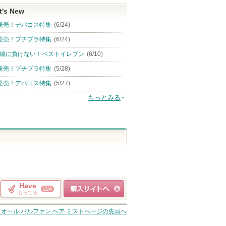
t's New
発売！デパコス特集
(6/24)
発売！プチプラ特集
(6/24)
線に負けない！ベストイレブン
(6/10)
発売！プチプラ特集
(5/28)
発売！デパコス特集
(5/27)
もっとみる
Have
224
もってる
ショッピングサイト
ィオール パルファン ヘア ミスト
ページの先頭へ
へ