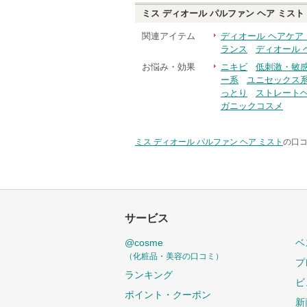
ミス ディオール パルファン ヘア ミスト
関連アイテム
ディオール ヘアケア
ランス
ディオール 
お悩み・効果
ニキビ
低刺激・敏
ー系
ユニセックス
っとり
ストレート
ガニックコスメ
ミス ディオール パルファン ヘア ミスト
の口コ
サービス
@cosme
ベ
（化粧品・美容の口コミ）
プ
ランキング
ビ
ポイント・クーポン
新