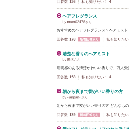
回答数
136
私も知りたい！
4
ヘアフレグランス
by maer02478
さん
おすすめのヘアフレグランス？ヘアミスト
回答数
178
私も知りたい
新着回答あり
清楚な香りのヘアミスト
by 匿名
さん
透明感のある清楚かわいい香りで、万人受
回答数
158
私も知りたい！
4
朝から夜まで髪がいい香りの方
by ○anpan○
さん
朝から夜まで髪がいい香りの方 どんなもの
回答数
139
私も知りたい
新着回答あり