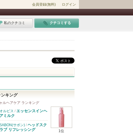
会員登録(無料)
ログイン
私のクチコミ
クチコミする
ランキング
ャルヘアケア ランキング
エッセンスインヘ
オルビス
/
アミルク
ヘッドスク
SABON(サボン)
/
ラブ リフレッシング
1位