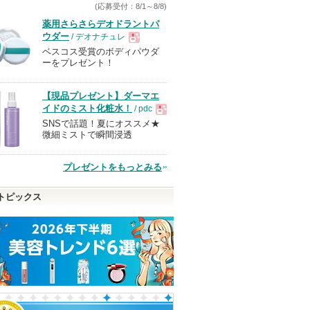
ま
(応募受付：8/1～8/8)
す
薬用さらさらデオドラントパ
ウダー
/ デオナチュレ
ベスコス受賞のボディパウダ
現
ーをプレゼント！
品
【現品プレゼント】ダーマエ
イドのミスト化粧水！
/ pdc
SNSで話題！夏にオススメ★
現
微細ミストで瞬間浸透
品
プレゼントをもっとみる
トピックス