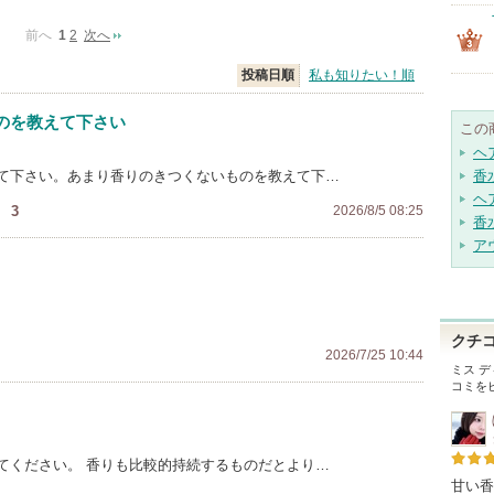
前へ
1
2
次へ
投稿日順
私も知りたい！順
のを教えて下さい
この
ヘ
て下さい。あまり香りのきつくないものを教えて下…
香
ヘ
！
3
2026/8/5 08:25
香
ア
クチ
2026/7/25 10:44
ミス デ
コミを
てください。 香りも比較的持続するものだとより…
甘い香