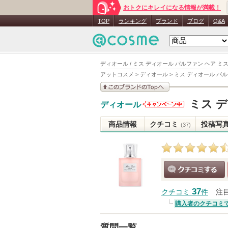
おトクにキレイになる情報が満載！
TOP
ランキング
ブランド
ブログ
Q&A
ディオール / ミス ディオール パルファン ヘア ミス
アットコスメ
>
ディオール
>
ミス ディオール パル
このブランドの情報を
ミス 
ディオール
見る
ディオール
からのお知
商品情報
クチコミ
投稿写
(37)
らせがあり
ます
クチコミする
37
クチコミ
件
注
購入者のクチコミ
質問一覧