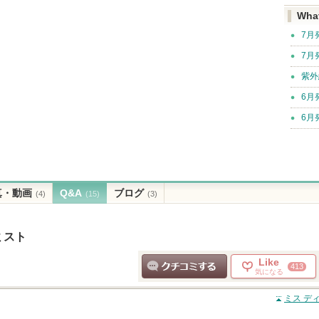
Wha
7月
7月
紫外
6月
6月
真・動画
Q&A
ブログ
(4)
(15)
(3)
ミスト
Like
413
気になる
クチコミする
ミス デ