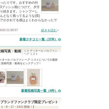
ったりです。おすすめの付
上
3プッシュ朝につけて、夕方
の
り続きます。シャンプーし
んとなく残ってるような(笑)
メ
アがされてる感はよくわからなかったで
ン
バ
0/20 21:50:57
続きを読む
ー
新着クチコミ一覧
（37件）
に
お
ミス ディオール パルファン
投稿写真・動画
気
ヘア ミスト
に
ィオール パルファン ヘア ミスト
についての最新
ミ投稿写真・動画をピックアップ！
入
り
登
録
さ
新着投稿写真一覧（4件）
れ
て
ブランドファンクラブ限定プレゼント
い
 1・9・17・24日 開催！】