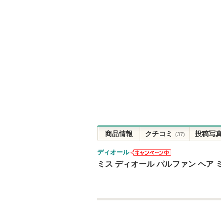
商品情報
クチコミ
投稿写
(37)
ディオール
ディオールか
ミス ディオール パルファン ヘア 
らのお知らせ
があります