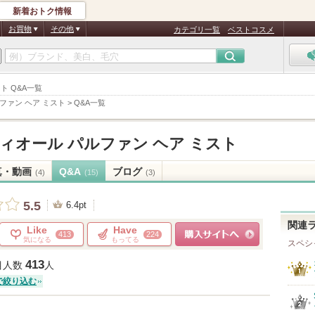
新着おトク情報
お買物
その他
カテゴリ一覧
ベストコスメ
ト Q&A一覧
ファン ヘア ミスト
>
Q&A一覧
ディオール パルファン ヘア ミスト
真・動画
Q&A
ブログ
(4)
(15)
(3)
5.5
6.4pt
関連
Like
Have
413
224
気になる
もってる
スペシ
ショッピングサイトへ
413
目人数
人
で絞り込む