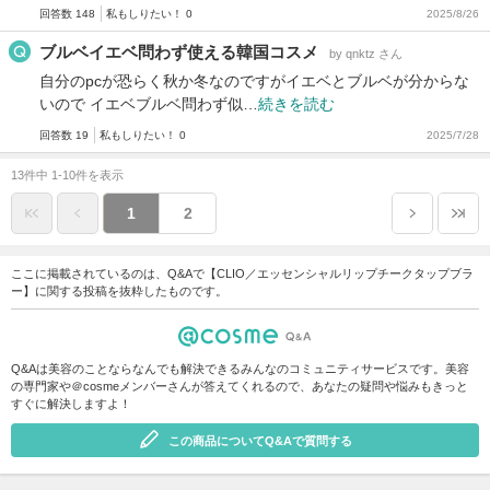
回答数 148
私もしりたい！ 0
2025/8/26
ブルベイエベ問わず使える韓国コスメ
by qnktz さん
自分のpcが恐らく秋か冬なのですがイエベとブルベが分からな
いので イエベブルベ問わず似…
続きを読む
回答数 19
私もしりたい！ 0
2025/7/28
13件中 1-10件を表示
1
2
ここに掲載されているのは、Q&Aで【CLIO／エッセンシャルリップチークタップブラ
ー】に関する投稿を抜粋したものです。
Q&Aは美容のことならなんでも解決できるみんなのコミュニティサービスです。美容
の専門家や＠cosmeメンバーさんが答えてくれるので、あなたの疑問や悩みもきっと
すぐに解決しますよ！
この商品についてQ&Aで質問する