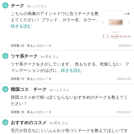
チーク
by r_r_h さん
こちらの画像のアイシャドウに合うチークを教
えてください！ ブランド、カラー名、カラー…
続きを読む
回答数 33
私もしりたい！ 0
2026/3/3
ツヤ系チーク
by 匿名 さん
ツヤ系チークをさがしています。 色もちする、乾燥しない、フ
ァンデーションがはげに…
続きを読む
回答数 72
私もしりたい！ 6
2026/1/25
韓国コス チーク
by r_r_h さん
韓国コスメめで粉っぽくならないおすすめのチークを教えてく
ださい！
回答数 78
私もしりたい！ 0
2026/1/17
おすすめのコスメ
by 匿名 さん
毛穴が目立ちにくいふんわり色づくチークを教えてほしいです