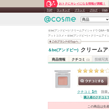
おトクにキレイになる情報が満載！
TOP
ランキング
ブランド
ブログ
Q&A
＆be(アンドビー) / クリームアイシャドウ Q&A一
アットコスメ
>
＆be(アンドビー)
>
クリームアイ
このブランドの情報を
クリームア
＆be(アンドビー)
見る
商品情報
クチコミ
投稿写真
(1)
クチコミする
1
クチコミ
件
注目
購入者のクチコミ
この商品は生