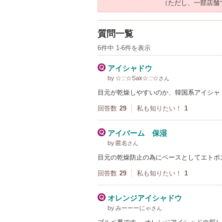
（ただし、一部店舗
質問一覧
6件中 1-6件を表示
アイシャドウ
by ☆:::☆Sak☆:::☆
さん
目元が乾燥しやすいのか、韓国系アイシャ
回答数
29
私も知りたい！
1
アイバーム 保湿
by 匿名
さん
目元の乾燥防止の為にベースとしてエトボ
回答数
29
私も知りたい！
1
オレンジアイシャドウ
by みーーーにゃ
さん