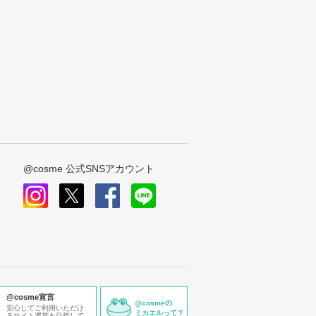
@cosme 公式SNSアカウント
instagram
x
facebook
line
@cosme宣言
@cosmeの
安心してご利用いただけ
ミカエルって？
るサイト運営を目指して