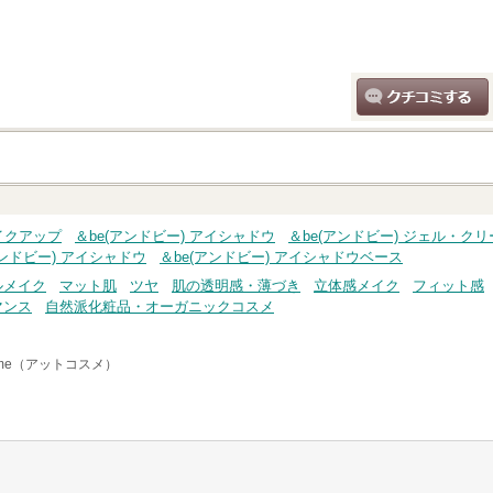
クチコミする
メイクアップ
＆be(アンドビー) アイシャドウ
＆be(アンドビー) ジェル・ク
アンドビー) アイシャドウ
＆be(アンドビー) アイシャドウベース
ルメイク
マット肌
ツヤ
肌の透明感・薄づき
立体感メイク
フィット感
マンス
自然派化粧品・オーガニックコスメ
sme（アットコスメ）