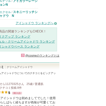
アイカラーレーシ
ルナソル
/
ョンN
スキニーリッチシ
エクセル
/
ャドウ N
アイシャドウ ランキングへ
商品の関連ランキングもCHECK！
イクアップ ランキング
ェル・クリームアイシャドウ ランキング
イシャドウベース ランキング
?
@cosmeのランキングとは
コミ
クリームアイシャドウ
ムアイシャドウ
についてのクチコミをピックアッ
そら11270325
さん
25歳 / 普通肌
クチコミ投稿
8
件
5
購入品
のアイシャドウは初めましてでした！使用
らしばらく経ちますが色味が可愛くてお