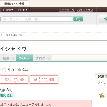
新着おトク情報
お買物
その他
カテゴリ一覧
ベストコスメ
覧
シャドウ
>
Q&A一覧
イシャドウ
・動画
Q&A
ブログ
(0)
(6)
(0)
5.0
0.1pt
関連
Like
Have
8
31
気になる
もってる
アイシ
8
人数
人
で絞り込む
産終了・またはリニューアルしました。