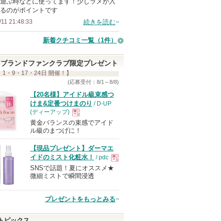
遊ぶ時などに使ってます！少しラメが入
るのがポイントです
/11 21:48:33
続きを読む
新着クチコミ一覧
（1件）
ブランドファンクラブ限定プレゼント
 1・9・17・24日 開催！】
(応募受付：8/1～8/8)
【20名様】アイドル級束感つ
けま&定番つけまのり
/ D-UP
(ディーアップ)
黄金バランスの束感でアイド
現
ル級のまつげに！
【現品プレゼント】ダーマエ
品
イドのミスト化粧水！
/ pdc
SNSで話題！夏にオススメ★
現
微細ミストで瞬間浸透
品
プレゼントをもっとみる
トピックス