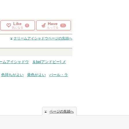
Like
Have
8
31
気になる
もってる
クリームアイシャドウ
ページの先頭へ
リームアイシャドウ
＆be(アンドビー) メ
色持ちがよい
発色がよい
パール・ラ
ページの先頭へ