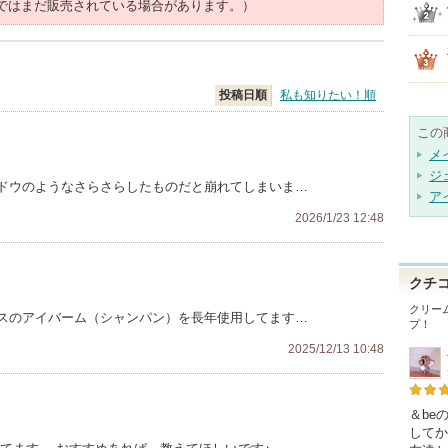
ではまだ販売されている場合があります。）
投稿日順
私も知りたい！順
この
メ
ジ
ドウのようなさらさらしたものだと崩れてしまいま…
ア
2026/1/23 12:48
クチ
クリー
スのアイバーム（シャンパン）を長年使用してます…
プ！
2025/12/13 10:48
＆be
してか