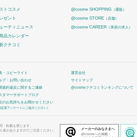
ストコスメ
@cosme SHOPPING
（通販）
レゼント
@cosme STORE
（店舗）
ューティニュース
@cosme CAREER
（美容の求人）
商品カレンダー
新クチコミ
責・コピーライト
運営会社
ルプ・お問い合わせ
サイトマップ
用規約違反に関するご連絡
@cosmeクチコミランキングについて
スタマーサポートブログ
在のお気持ちをお聞かせください
満足度アンケートにご協力ください）
写・転載を禁じます。
メーカーのみなさまへ
人差がありますのでご注意ください。
@cosmeへの掲載・