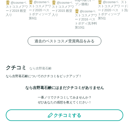
@cosmeベ
@cosmeベ
スト
@cosmeベ
@cosmeベ
プン価格)
ストコスメアワ
ストコスメアワ
ード2
ストコスメアワ
ストコスメアワ
ード2020 ベス
ード2020 ベス
ト洗
ード2019 殿堂
ード2015 殿堂
@cosmeベ
トボディソープ
トボディソープ
入り
入り
ストコスメアワ
第6位
第5位
ード2016 ベス
トボディ洗浄料
第10位
過去のベストコスメ受賞商品をみる
クチコミ
なら吉野葛石鹸
なら吉野葛石鹸についてのクチコミをピックアップ！
なら吉野葛石鹸にはまだクチコミがありません
一番ノリでクチコミしてみませんか？
ぜひあなたの感想を教えてください！
クチコミする