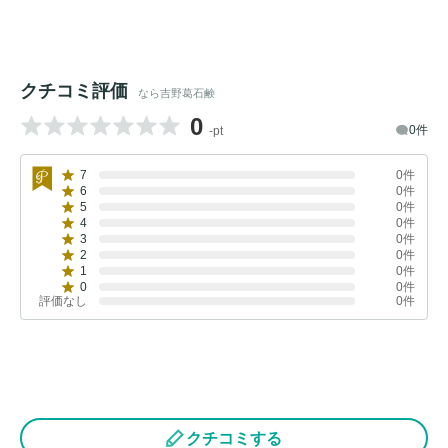
クチコミ評価
なら吉野葛石鹸
0
0件
-pt
7
0件
6
0件
5
0件
4
0件
3
0件
2
0件
1
0件
0
0件
評価なし
0件
クチコミする