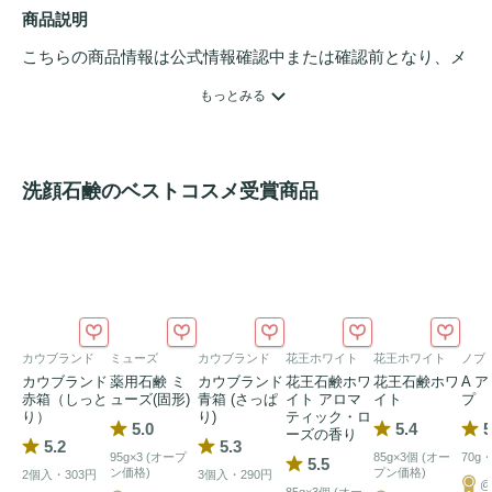
商品説明
こちらの商品情報は公式情報確認中または確認前となり、メ
ンバーさんによる登録を含みます。詳細は
こちら
もっとみる
洗顔石鹸のベストコスメ受賞商品
カウブランド
ミューズ
カウブランド
花王ホワイト
花王ホワイト
ノブ
カウブランド
薬用石鹸 ミ
カウブランド
花王石鹸ホワ
花王石鹸ホワ
A 
赤箱（しっと
ューズ(固形)
青箱 (さっぱ
イト アロマ
イト
プ
り）
り)
ティック・ロ
5.0
5.4
5
ーズの香り
5.2
5.3
95g×3 (オープ
85g×3個 (オー
70g
5.5
ン価格)
プン価格)
2個入・303円
3個入・290円
@
85g×3個 (オー