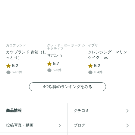
カウブランド
クレ・ド・ポー ボーテ シ
イプサ
ナクティフ
カウブランド 赤箱（し
クレンジング マリン
サボンｎ
っとり）
ケイク ex
5.7
5.2
5.2
525件
6261件
164件
4位以降のランキングをみる
商品情報
クチコミ
投稿写真・動画
ブログ