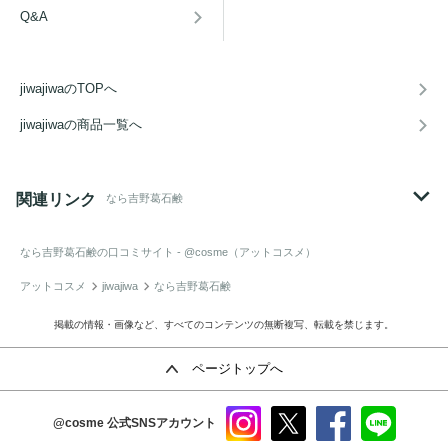
Q&A
jiwajiwaのTOPへ
jiwajiwaの商品一覧へ
関連リンク
なら吉野葛石鹸
なら吉野葛石鹸
の口コミサイト - @cosme（アットコスメ）
アットコスメ
jiwajiwa
なら吉野葛石鹸
掲載の情報・画像など、すべてのコンテンツの無断複写、転載を禁じます。
ページトップへ
@cosme
公式SNSアカウント