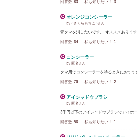
回答数
83
私も知りたい！
3
オレンジコンシーラー
by ○さくらもちこ○
さん
青クマを消したいです。 オススメありま
回答数
64
私も知りたい！
1
コンシーラー
by 匿名
さん
クマ用でコンシーラーを塗るときにおすす
回答数
70
私も知りたい！
2
アイシャドウブラシ
by 匿名
さん
3千円以下のアイシャドウブラシでアイホ
回答数
56
私も知りたい！
1