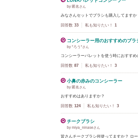
LUNAパレットコンシーラー
by 匿名
さん
みなさんセットでブラシも購入してますか
回答数
33
私も知りたい！
1
コンシーラー用のおすすめのブラ
by *ろう*
さん
コンシーラーパレットを使う時におすすめ
回答数
87
私も知りたい！
3
小鼻の赤みのコンシーラー
by 匿名
さん
おすすめはありますか？
回答数
124
私も知りたい！
3
チークブラシ
by miya_ninase
さん
皆さんチークブラシ何使ってますか？ ロ