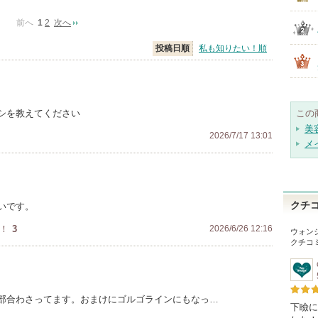
前へ
1
2
次へ
投稿日順
私も知りたい！順
シを教えてください
この
美
2026/7/17 13:01
メ
クチ
いです。
！
3
2026/6/26 12:16
ウォン
クチコ
部合わさってます。おまけにゴルゴラインにもなっ…
下瞼に