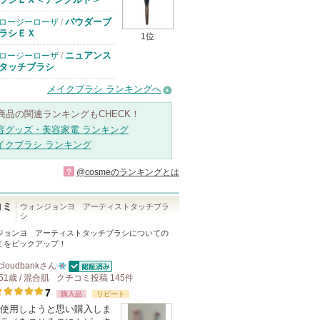
パウダーブ
ロージーローザ
/
ラシＥＸ
1位
ニュアンス
ロージーローザ
/
タッチブラシ
メイクブラシ ランキングへ
商品の関連ランキングもCHECK！
容グッズ・美容家電 ランキング
イクブラシ ランキング
?
@cosmeのランキングとは
コミ
ウォンジョンヨ アーティストタッチブラ
シ
ジョンヨ アーティストタッチブラシ
についての
ミをピックアップ！
cloudbank
さん
認証済
51歳 / 混合肌
クチコミ投稿
10
145
件
7
人
購入品
リピート
使用しようと思い購入しま
以