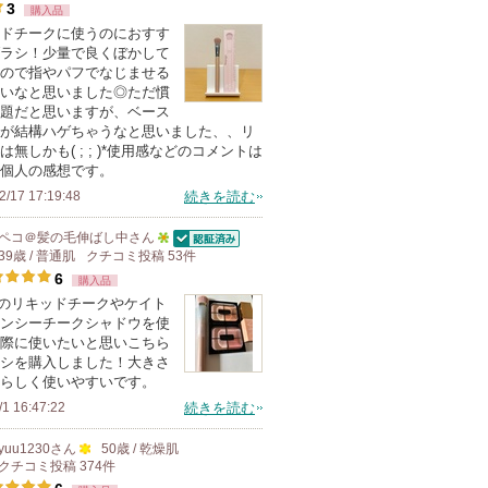
3
購入品
人
す
ドチークに使うのにおすす
以
ラシ！少量で良くぼかして
上
ので指やパフでなじませる
の
いなと思いました◎ただ慣
題だと思いますが、ベース
メ
が結構ハゲちゃうなと思いました、、リ
ン
は無しかも( ; ; )*使用感などのコメントは
バ
個人の感想です。
ー
2/17 17:19:48
続きを読む
に
ペコ＠髪の毛伸ばし中
さん
お
認証済
39歳 / 普通肌
クチコミ投稿
5
53
件
気
6
購入品
人
に
Sのリキッドチークやケイト
以
ンシーチークシャドウを使
入
上
際に使いたいと思いこちら
り
の
シを購入しました！大きさ
登
らしく使いやすいです。
メ
録
/1 16:47:22
続きを読む
ン
さ
バ
yuu1230
さん
50歳 / 乾燥肌
れ
ー
クチコミ投稿
374
件
100
て