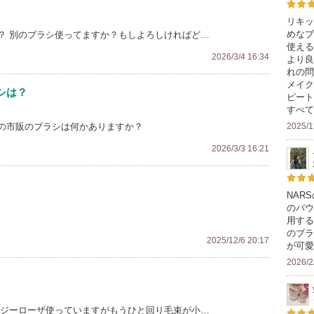
リキッ
めなブ
？ 別のブラシ使ってますか？もしよろしければど…
使える
2026/3/4 16:34
より良
れの問
メイク
シは？
ピート
すべて
の市販のブラシは何かありますか？
2025/1
2026/3/3 16:21
NAR
のバウ
用する
のブラ
2025/12/6 20:17
が可愛
2026/2
ージーローザ使っていますがもうひと回り毛束が小…