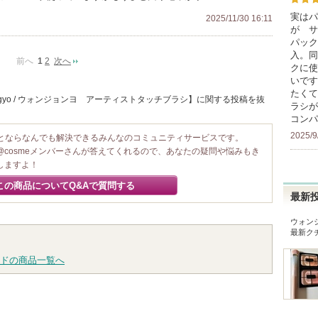
実はパ
2025/11/30 16:11
が 
パック
入。同
前へ
1
2
次へ
クに使
いです
たくて
ngyo / ウォンジョンヨ アーティストタッチブラシ】に関する投稿を抜
ラシが
コンパ
2025/9
ことならなんでも解決できるみんなのコミュニティサービスです。
@cosmeメンバーさんが答えてくれるので、あなたの疑問や悩みもき
しますよ！
この商品についてQ&Aで質問する
最新
ウォン
最新ク
ドの商品一覧へ