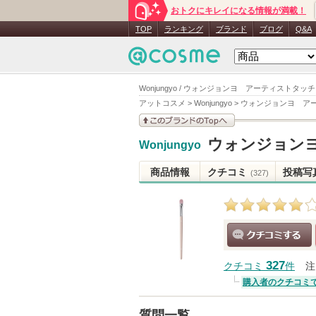
おトクにキレイになる情報が満載！
TOP
ランキング
ブランド
ブログ
Q&A
Wonjungyo / ウォンジョンヨ アーティストタッ
アットコスメ
>
Wonjungyo
>
ウォンジョンヨ ア
このブランドの情報を
ウォンジョン
Wonjungyo
見る
商品情報
クチコミ
投稿写
(327)
クチコミする
327
クチコミ
件
注
購入者のクチコミ
質問一覧