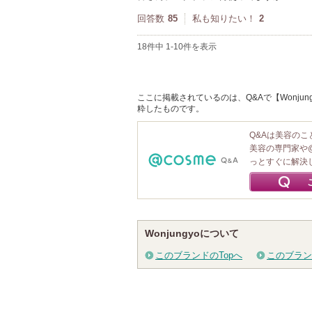
回答数
85
私も知りたい！
2
18件中 1-10件を表示
ここに掲載されているのは、Q&Aで【Wonju
粋したものです。
Q&Aは美容の
美容の専門家や
っとすぐに解決
Wonjungyoについて
このブランドのTopへ
このブラン