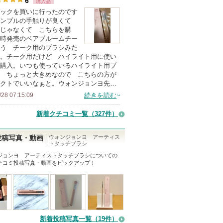
6
に
購入品
人
い
ックを買いに行ったのです
お
以
サンプルの手触りが良くて
ま
気
上
じゃなくて こちらを購
す
に
の
時発売のベアブルームチー
う チーク用のブラシみた
入
メ
。チーク用だけど ハイライト用に使い
り
ン
購入。いつも使っているハイライト用ブ
登
バ
 ちょっと大きめなので こちらの方が
クトでいいなぁと。ウォンジョンヨ先…
録
ー
/28 07:15:09
続きを読む
さ
に
れ
お
新着クチコミ一覧
（327件）
て
気
い
に
ウォンジョンヨ アーティス
投稿写真・動画
トタッチブラシ
ま
入
ジョンヨ アーティストタッチブラシ
についての
す
り
チコミ投稿写真・動画をピックアップ！
登
録
さ
れ
て
新着投稿写真一覧（19件）