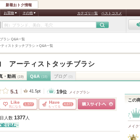
新着おトク情報
お買物
その他
カテゴリ一覧
ベストコスメ
チブラシ Q&A一覧
ーティストタッチブラシ
>
Q&A一覧
ヨ アーティストタッチブラシ
真・動画
Q&A
ブログ
(19)
(18)
(0)
19
5.1
41.5pt
位
メイクブラシ
この
Like
Have
1,377
4,671
気になる
もってる
ショッピングサイトへ
1377
目人数
人
で絞り込む
メイク