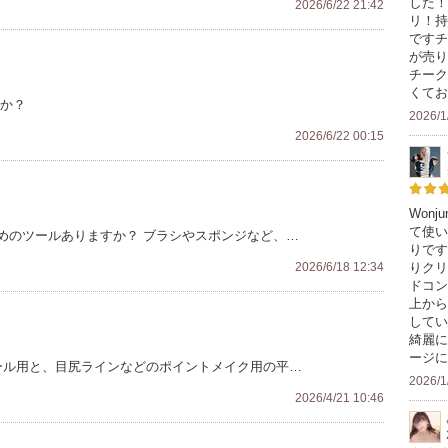
した！
2026/6/22 21:42
リ！持
ですチ
が売り
チーク
くてお
すか？
2026/1
2026/6/22 00:15
Won
て使い
めのツールありますか？ ブラシやスポンジなど、…
りです
りクリ
2026/6/18 12:34
ドコン
上から
してい
綺麗に
ージ
ール用と、目尻ラインなどのポイントメイク用の平…
2026/1
2026/4/21 10:46