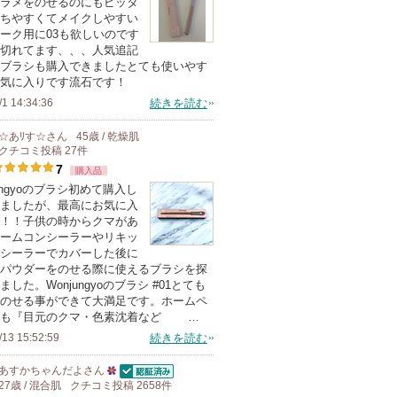
ラメをのせるのにもピッタ
上
ちやすくてメイクしやすい
の
ーク用に03も欲しいのです
切れてます、、、人気追記
メ
ブラシも購入できましたとても使いやす
ン
気に入りです流石です！
バ
/1 14:34:36
続きを読む
ー
☆あﾘす☆
さん
45歳 / 乾燥肌
に
クチコミ投稿
27
件
お
7
購入品
気
jungyoのブラシ初めて購入し
に
ましたが、最高にお気に入
！！子供の時からクマがあ
入
ームコンシーラーやリキッ
り
シーラーでカバーした後に
登
パウダーをのせる際に使えるブラシを探
ました。Wonjungyoのブラシ #01とても
録
のせる事ができて大満足です。ホームペ
さ
にも『目元のクマ・色素沈着など …
れ
/13 15:52:59
続きを読む
て
あすかちゃんだよ
さん
い
認証済
27歳 / 混合肌
クチコミ投稿
25
2658
件
ま