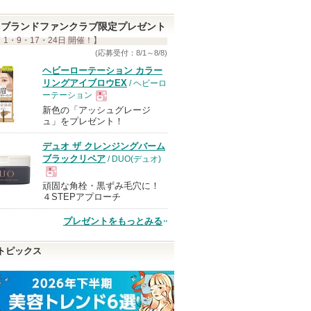
い
ま
ブランドファンクラブ限定プレゼント
 1・9・17・24日 開催！】
す
(応募受付：8/1～8/8)
ヘビーローテーション カラー
リングアイブロウEX
/ ヘビーロ
ーテーション
新色の「アッシュグレージ
現
ュ」をプレゼント！
デュオ ザ クレンジングバーム
品
ブラックリペア
/ DUO(デュオ)
頑固な角栓・黒ずみ毛穴に！
現
４STEPアプローチ
プレゼントをもっとみる
品
トピックス