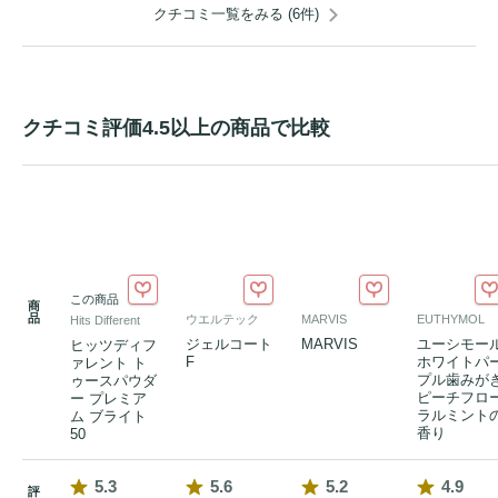
クチコミ一覧をみる (6件)
クチコミ評価4.5以上の商品で比較
この商品
商
品
ウエルテック
MARVIS
EUTHYMOL
Hits Different
ジェルコート
MARVIS
ユーシモー
ヒッツディフ
F
ホワイトパ
ァレント ト
プル歯みが
ゥースパウダ
ピーチフロ
ー プレミア
ラルミント
ム ブライト
香り
50
5.3
5.6
5.2
4.9
評