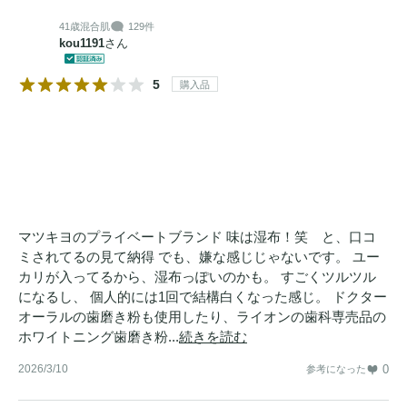
41歳
混合肌
129件
kou1191
さん
5
購入品
マツキヨのプライベートブランド 味は湿布！笑 と、口コ
ミされてるの見て納得 でも、嫌な感じじゃないです。 ユー
カリが入ってるから、湿布っぽいのかも。 すごくツルツル
になるし、 個人的には1回で結構白くなった感じ。 ドクター
オーラルの歯磨き粉も使用したり、ライオンの歯科専売品の
ホワイトニング歯磨き粉...
続きを読む
2026/3/10
0
参考になった