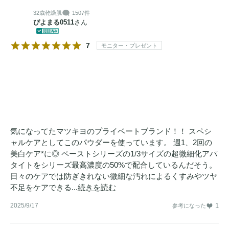
32歳
乾燥肌
1507件
ぴよまる0511
さん
7
モニター・プレゼント
気になってたマツキヨのプライベートブランド！！ スペシ
ャルケアとしてこのパウダーを使っています。 週1、2回の
美白ケア*に◎ ペーストシリーズの1/3サイズの超微細化アパ
タイトをシリーズ最高濃度の50%で配合しているんだそう。
日々のケアでは防ぎきれない微細な汚れによるくすみやツヤ
不足をケアできる...
続きを読む
2025/9/17
1
参考になった