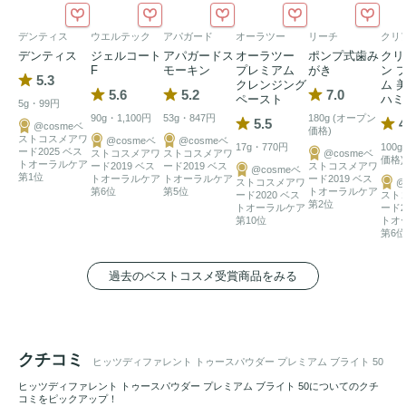
１～２回の特別なクリーニングケア。

デンティス
ウエルテック
アパガード
オーラツー
リーチ
クリ
デンティス
ジェルコート
アパガードス
オーラツー
ポンプ式歯み
クリ
※１ブラッシングによる　※２ヒドロキシアパタイト（清掃
F
モーキン
プレミアム
がき
ン 
5.3
クレンジング
ム 
剤）※3 シリーズ内において
5.6
5.2
7.0
ペースト
ハミ
5g・99円
90g・1,100円
53g・847円
180g (オープン
5.5
4
@cosmeベ
価格)
ストコスメアワ
@cosmeベ
@cosmeベ
17g・770円
100
ード2025 ベス
ストコスメアワ
ストコスメアワ
@cosmeベ
価格)
トオーラルケア
ード2019 ベス
ード2019 ベス
ストコスメアワ
@cosmeベ
第1位
トオーラルケア
トオーラルケア
ード2019 ベス
ストコスメアワ
@
第6位
第5位
トオーラルケア
ード2020 ベス
スト
第2位
トオーラルケア
ード2
第10位
トオ
第6位
過去のベストコスメ受賞商品をみる
クチコミ
ヒッツディファレント トゥースパウダー プレミアム ブライト 50
ヒッツディファレント トゥースパウダー プレミアム ブライト 50についてのクチ
コミをピックアップ！