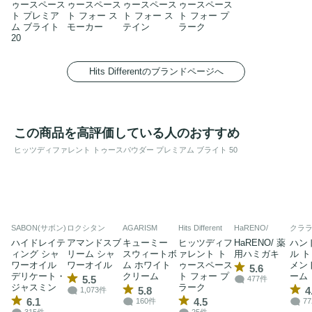
ゥースペース
ゥースペース
ゥースペース
ゥースペース
ト プレミア
ト フォー ス
ト フォー ス
ト フォー プ
ム ブライト
モーカー
テイン
ラーク
20
Hits Differentのブランドページへ
この商品を高評価している人のおすすめ
ヒッツディファレント トゥースパウダー プレミアム ブライト 50
SABON(サボン)
ロクシタン
AGARISM
Hits Different
HaRENO/
クラ
ハイドレイテ
アマンドスブ
キューミー
ヒッツディフ
HaRENO/ 薬
ハン
ィング シャ
リーム シャ
スウィートボ
ァレント ト
用ハミガキ
ル 
ワーオイル
ワーオイル
ム ホワイト
ゥースペース
メン
5.6
デリケート・
クリーム
ト フォー プ
ーム
5.5
477件
ジャスミン
ラーク
5.8
4
1,073件
6.1
4.5
160件
7