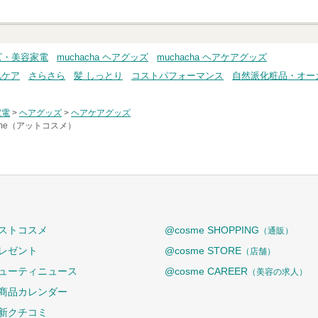
ッズ・美容家電
muchacha ヘアグッズ
muchacha ヘアケアグッズ
肌ケア
さらさら
髪 しっとり
コストパフォーマンス
自然派化粧品・オー
家電
>
ヘアグッズ
>
ヘアケアグッズ
sme（アットコスメ）
ストコスメ
@cosme SHOPPING
（通販）
レゼント
@cosme STORE
（店舗）
ューティニュース
@cosme CAREER
（美容の求人）
商品カレンダー
新クチコミ