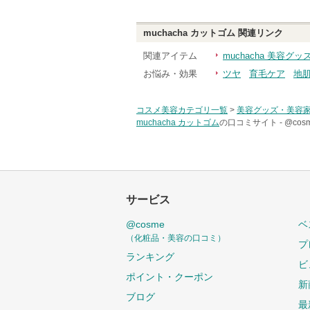
muchacha カットゴム
関連リンク
関連アイテム
muchacha 美容グ
お悩み・効果
ツヤ
育毛ケア
地
コスメ美容カテゴリ一覧
>
美容グッズ・美容
muchacha カットゴム
の口コミサイト -
@co
サービス
@cosme
ベ
（化粧品・美容の口コミ）
プ
ランキング
ビ
ポイント・クーポン
新
ブログ
最