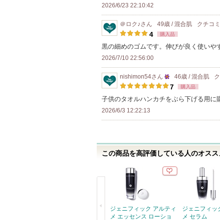
2026/6/23 22:10:42
の
メ
＠ロク♪
さん
49歳 / 混合肌
クチコ
ン
4
購入品
バ
黒の細めのゴムです。伸びが良く使いや
ー
2026/7/10 22:56:00
に
nishimon54
さん
46歳 / 混合肌
お
25
7
購入品
気
人
子供のタオルハンカチをぶら下げる用に
に
以
2026/6/3 12:22:13
入
上
り
の
登
メ
録
この商品を高評価している人のオススメ
ン
さ
バ
れ
ー
て
に
い
お
ジェニフィック アルティ
ジェニフィッ
ま
気
メ エッセンス ローショ
メ セラム