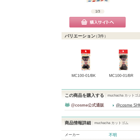
1
/
3
購入サイトへ
バリエーション
（
3
件）
MC100-01/BK
MC100-01/BR
この商品を購入する
muchacha カットゴ
@cosme公式通販
@cosme S
商品情報詳細
muchacha カットゴム
メーカー
不明