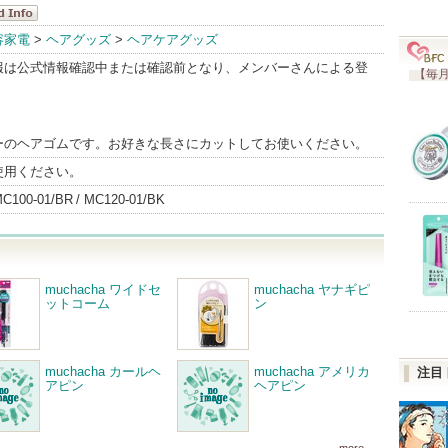
acha
容家電
>
ヘアグッズ
>
ヘアケアグッズ
Info
報は公式情報確認中または確認前となり、メンバーさんによる登
【毎月
ーのヘアゴムです。お好きな長さにカットしてお使いください。
使用ください。
C100-01/BR
MC120-01/BK
muchacha ワイドセ
muchacha ヤナギピ
ットコーム
ン
muchacha カールヘ
muchacha アメリカ
注目
アピン
ヘアピン