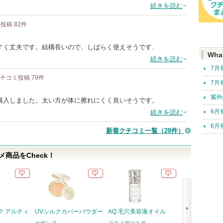
続きを読む
ミ投稿
82
件
すく丈夫です。結構長いので、しばらく使えそうです、
Wha
続きを読む
7月
クチコミ投稿
79
件
7月
紫外
購入しました。太い方が体に擦れにくく良いそうです。
6月
続きを読む
6月
新着クチコミ一覧
（28件）
商品をCheck！
ク アルティ
UVシルクカバーパウダー
AQ 毛穴美容液オイル
ホワイトトリュ
ストスプレーセ