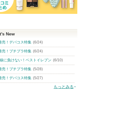
t's New
発売！デパコス特集
(6/24)
発売！プチプラ特集
(6/24)
線に負けない！ベストイレブン
(6/10)
発売！プチプラ特集
(5/28)
発売！デパコス特集
(5/27)
もっとみる
フファー
YSL ラブシャイン グロス
朝までブロック
エッセンスイン
ラム
プランパー
ク