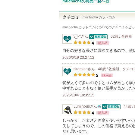
muchachaの商品一覧へ
クチコミ
muchacha カットゴム
muchacha カットゴム
についてのクチコミをピッ
y_k*
さん
62歳 / 普通肌
認証済
4
購入品
自分の好きな長さに調節できるので、使
2026/6/19 23:27:12
siromina
さん
40歳 / 乾燥肌
クチコ
5
購入品
髪が太くて多いのでふとゴムが欲しく購
中ずれることもなく使い勝手が良かった
2025/10/4 19:35:15
Luminous
さん
44歳 
認証済
10
4
購入品
人
しっかりした太さと強度が使いやすいヘ
失してしまうので、この価格で買えるの
以
だと思います。
上