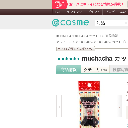
おトクにキレイになる情報が満載！
TOP
ランキング
ブランド
ブログ
Q&A
muchacha / muchacha カットゴム 商品情報
アットコスメ
>
muchacha
>
muchacha カットゴム
このブランドの情報を
muchacha 
muchacha
見る
商品情報
クチコミ
投稿写
(28)
prev
next