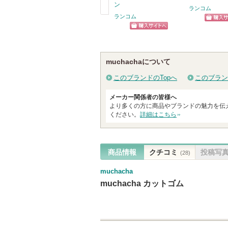
す
ン
に
ランコム
ランコム
入
戻
ショッ
り
る
ショッピン
グサイ
登
グサイトへ
録
muchachaについて
さ
このブランドのTopへ
このブラン
れ
て
メーカー関係者の皆様へ
い
より多くの方に商品やブランドの魅力を伝
ください。
詳細はこちら
ま
す
商品情報
クチコミ
投稿写
(28)
muchacha
muchacha カットゴム