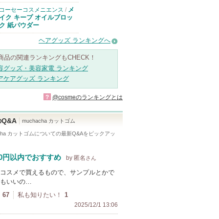
メ
コーセーコスメニエンス
/
イク キープ オイルブロッ
ク 紙パウダー
ヘアグッズ ランキングへ
商品の関連ランキングもCHECK！
容グッズ・美容家電 ランキング
アケアグッズ ランキング
?
@cosmeのランキングとは
Q&A
muchacha カットゴム
cha カットゴム
についての最新Q&Aをピックアッ
00円以内でおすすめ
by 匿名
さん
コスメで買えるもので、サンプルとかで
もいいの…
67
私も知りたい！
1
2025/12/1 13:06