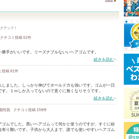
more
クアップ！
クチコミ投稿
62
件
い勝手がいいです。リーズナブルないいヘアゴムです。
続きを読む
ミ投稿
81
件
入しました。しっかり伸びてホールド力も強いです。ゴムが一日
です。１ｍしか入ってないので直ぐに無くなりそうです。
続きを読む
/ 脂性肌
クチコミ投稿
159
件
アゴムでした。黒いヘアゴムって何かと使うのですが、すぐに紛
は有り難いです。子供から大人まで、誰でも使いやすいヘアゴム