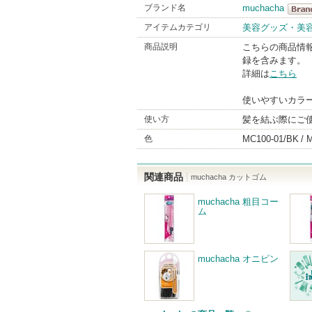
ブランド名
muchacha
much
アイテムカテゴリ
美容グッズ・美
Brand
商品説明
こちらの商品情
録を含みます。
詳細は
こちら
使いやすいカラ
使い方
髪を結ぶ際にご
色
MC100-01/BK
M
関連商品
muchacha カットゴム
muchacha 粗目コー
ム
muchacha オニピン