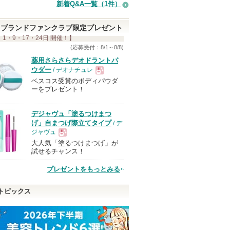
新着Q&A一覧（1件）
ブランドファンクラブ限定プレゼント
 1・9・17・24日 開催！】
(応募受付：8/1～8/8)
薬用さらさらデオドラントパ
ウダー
/ デオナチュレ
ベスコス受賞のボディパウダ
現
ーをプレゼント！
品
デジャヴュ「塗るつけまつ
げ」自まつげ際立てタイプ
/ デ
ジャヴュ
大人気「塗るつけまつげ」が
現
試せるチャンス！
プレゼントをもっとみる
品
トピックス