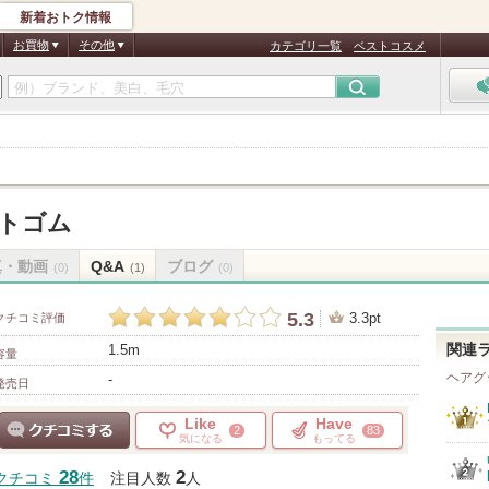
新着おトク情報
お買物
その他
カテゴリ一覧
ベストコスメ
カットゴム
真・動画
Q&A
ブログ
(0)
(1)
(0)
5.3
3.3pt
クチコミ評価
1.5m
関連
容量
ヘアグ
-
発売日
Like
Have
2
83
気になる
もってる
クチコミする
28
2
クチコミ
件
注目人数
人