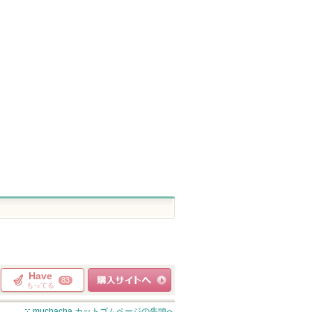
ロリエ
イヴ・サンローラン
オルビス
ショッピン
イヴ・サンロー
ショッピ
ランからのお知
グサイトへ
ピン
ショッピン
らせがあります
グサイト
トへ
グサイトへ
Have
83
もってる
ショッピングサイト
muchacha カットゴム
ページの先頭へ