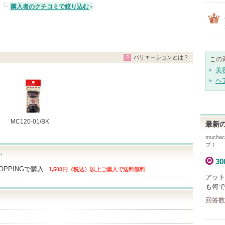
購入者のクチコミで絞り込む
バリエーションとは？
この
美
ヘ
MC120-01/BK
最新の
mucha
プ！
ム
3
HOPPINGで購入
1,500円（税込）以上ご購入で送料無料
アット
も何で
回答数