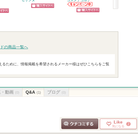
セザンヌ
コスメデコルテ
d'Alba(ダルバ)
コスメデコルテ
ショッピン
次
からのお知らせ
d'Alba(ダルバ)か
ショッピン
ピン
があります
らのお知らせが
グサイトへ
へ
ショッ
あります
グサイトへ
トへ
グサイ
ドの商品一覧へ
えるために、情報掲載を希望されるメーカー様はぜひこちらをご覧
真・動画
Q&A
ブログ
(0)
(1)
(0)
Like
2
気になる
クチコミする