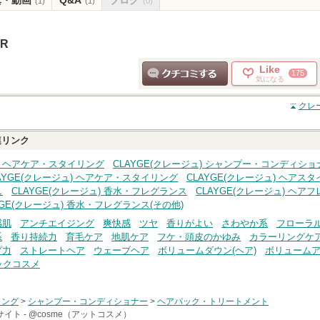
(1)
(1)
(0)
R
Like
175
気になる
クチコミする
クレ
リンク
ュ) ヘアケア・スタイリング
CLAYGE(クレージュ) シャンプー・コンディショ
AYGE(クレージュ) ヘアケア・スタイリング
CLAYGE(クレージュ) ヘアス
し
CLAYGE(クレージュ) 香水・フレグランス
CLAYGE(クレージュ) ヘア
YGE(クレージュ) 香水・フレグランス(その他)
感肌
アンチエイジング
爽快感
ツヤ
香りがよい
さわやか系
フローラ
系
香り持続力
育毛ケア
地肌ケア
フケ・頭皮のかゆみ
カラーリングケ
プ力
ストレートヘア
ウェーブヘア
ボリュームダウン(ヘア)
ボリュームア
ックコスメ
リング
>
シャンプー・コンディショナー
>
ヘアパック・トリートメント
イト -
@cosme（アットコスメ）