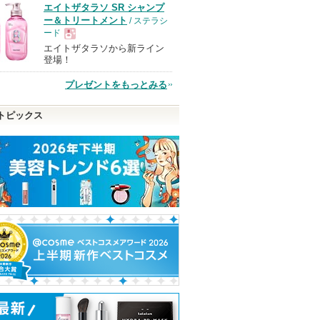
エイトザタラソ SR シャンプ
品
ー＆トリートメント
/ ステラシ
ード
エイトザタラソから新ライン
現
登場！
プレゼントをもっとみる
品
トピックス