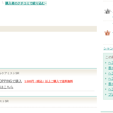
購入者のクチコミで絞り込む
シャン
この
ヘ
香
ヘ
ルケアミストSR
ヘ
HOPPINGで購入
1,500円（税込）以上ご購入で送料無料
香
舗はこちら
ヘ
プ
ストSR