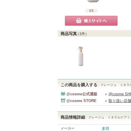
1
/
1
購入サイトへ
商品写真
（
1
件）
この商品を購入する
クレージュ ミネラ
@cosme公式通販
@cosme S
@cosme STORE
取り扱い店
商品情報詳細
クレージュ ミネラルケアミ
メーカー
多田