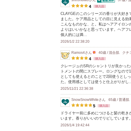
shironekko
さん
37歳 /
認証済
4
購入品
CLAYGEのこのシリーズの香りが大好
ました。ケア用品としての目に見える効
こんなものかな、と。私はヘアアイロン
よりはいいかなと思っています。ヘアフ
個人的には満…
2026/1/2 22:38:20
Ramos4
さん
40歳 / 混合肌
クチ
50
4
購入品
人
クレージュのSRのシャントリが良かっ
トメントの間にスプレー。ロングなので1
以
としても使えるとのことで2回使うとし
上
た。使用感としては使うと仕上がりがし
の
2025/11/21 22:36:38
メ
ン
SnowSnowWhite
さん
65歳 / 普通肌
5
購入品
バ
ドライヤー前に多めにつけると髪の乾き
ー
います。香りがいいのでリピしています
に
2026/1/4 19:42:44
お