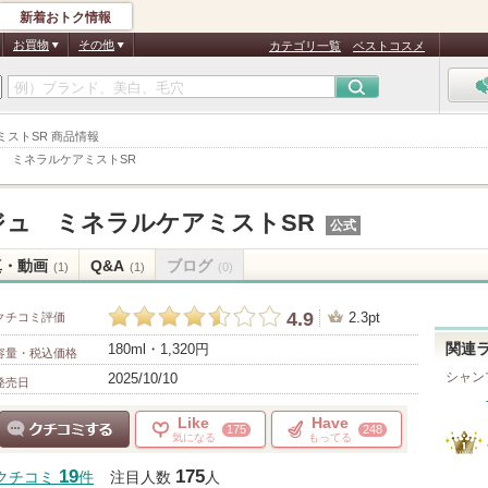
新着おトク情報
お買物
その他
カテゴリ一覧
ベストコスメ
アミストSR 商品情報
 ミネラルケアミストSR
ジュ ミネラルケアミストSR
公式
真・動画
Q&A
ブログ
(1)
(1)
(0)
4.9
2.3pt
クチコミ評価
180ml・1,320円
関連
容量・税込価格
シャン
2025/10/10
発売日
Like
Have
175
248
気になる
もってる
クチコミする
19
175
クチコミ
件
注目人数
人