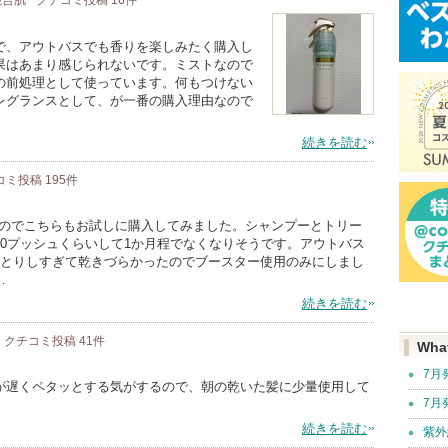
 混合肌
クチコミ投稿
16
件
きで、アウトバスでも香りを楽しみたく購入し
果はあまり感じられないです。ミストなので
の前処理として使っています。何もつけない
レグランスとして、が一番の購入理由なので
続きを読む
コミ投稿
195
件
たのでこちらもお試しに購入してみました。シャンプーとトリー
0プッシュくらいして1か月程でなくなりそうです。アウトバス
っとりしすぎて乾きづらかったのでブースター使用のみにしまし
…
続きを読む
クチコミ投稿
41
件
Wha
7月
が遅くペタッとする気がするので、朝の乾いた髪に少量使用して
7月
。
続きを読む
紫外