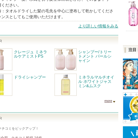
用ください。
時：タオルドライした髪の毛先を中心に塗布して乾かしてくださ
ランスとしてもご使用いただけます。
より詳しい情報をみる
R
注目
クレージュ ミネラ
シャンプー/トリー
ルケアミストPS
トメント パールシ
ャイン
ドライシャンプー
ミネラルマルチオイ
ル ホワイトジャス
ミン&ムスク
more
R
クチコミをピックアップ！