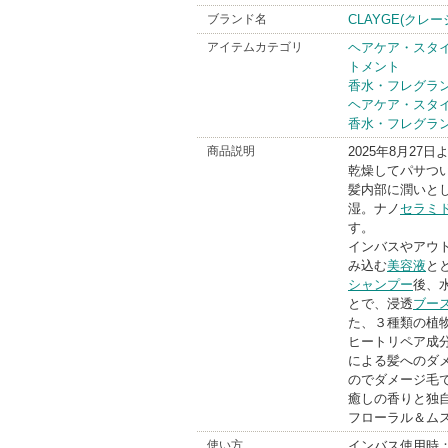
ブランド名
CLAYGE(クレー
アイテムカテゴリ
ヘアケア・スタ
トメント
香水・フレグラ
ヘアケア・スタ
香水・フレグラ
商品説明
2025年8月27
乾燥してパサつ
髪内部に潤いと
湿。ナノ
セラミ
す。
インバスやアウ
み込む
美容液
と
シャンプー
後、
とで、浸透
ブー
た、３種類の植
ヒートリペア成
による髪へのダ
のでダメージ毛
癒しの香りと独
フローラル＆ム
使い方
インバス使用時