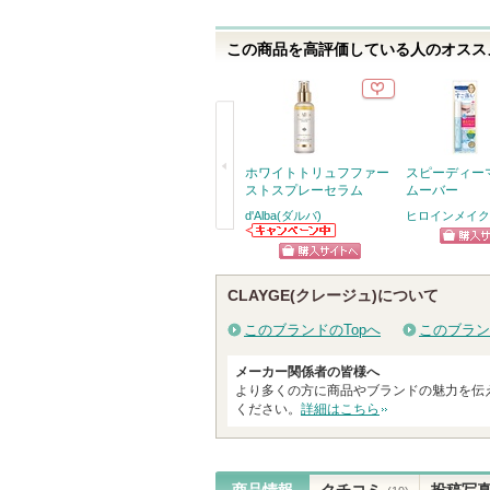
この商品を高評価している人のオススメ
ホワイトトリュフファー
スピーディー
ストスプレーセラム
ムーバー
d'Alba(ダルバ)
ヒロインメイク
戻
d'Alba(ダルバ)か
ショッ
らのお知らせが
る
ショッピン
あります
グサイ
CLAYGE(クレージュ)について
グサイトへ
このブランドのTopへ
このブラン
メーカー関係者の皆様へ
より多くの方に商品やブランドの魅力を伝
ください。
詳細はこちら
商品情報
クチコミ
投稿写