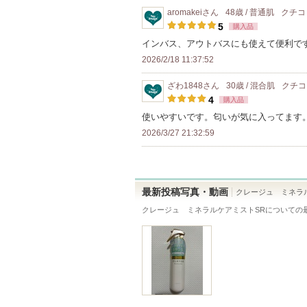
気
aromakei
さん
48歳 / 普通肌
クチコ
に
5
購入品
入
インバス、アウトバスにも使えて便利で
り
2026/2/18 11:37:52
登
ざわ1848
さん
30歳 / 混合肌
クチ
録
4
購入品
さ
使いやすいです。匂いが気に入ってます
れ
2026/3/27 21:32:59
て
い
ま
す
最新投稿写真・動画
クレージュ ミネラ
クレージュ ミネラルケアミストSR
についての