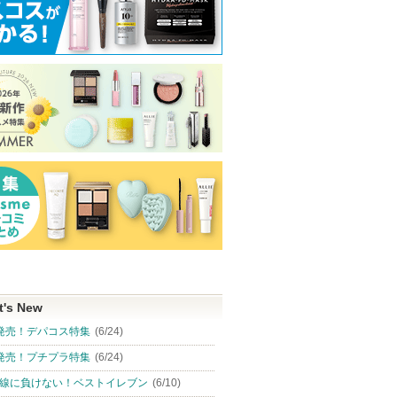
t's New
発売！デパコス特集
(6/24)
発売！プチプラ特集
(6/24)
線に負けない！ベストイレブン
(6/10)