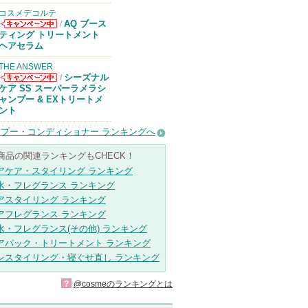
コスメデコルテ
AQ ブース
/
コスメデコルテ
ティング トリートメント
からのお知らせ
ヘアセラム
があります
THE ANSWER
シーズナル
/
THE ANSWER
ケア SS スーパーラメラシ
からのお知らせ
ャンプー & EXトリートメ
があります
ント
プー・コンディショナー ランキングへ
商品の関連ランキングもCHECK！
アケア・スタイリング ランキング
水・フレグランス ランキング
アスタイリング ランキング
アフレグランス ランキング
水・フレグランス(その他) ランキング
アパック・トリートメント ランキング
レスタイリング・寝ぐせ直し ランキング
?
@cosmeのランキングとは