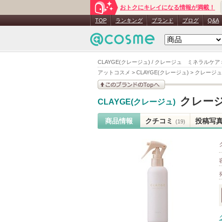
おトクにキレイになる情報が満載！
TOP
ランキング
ブランド
ブログ
Q&A
CLAYGE(クレージュ) / クレージュ ミネラルケ
アットコスメ
>
CLAYGE(クレージュ)
>
クレージュ
このブランドの情報を
クレー
CLAYGE(クレージュ)
見る
商品情報
クチコミ
投稿写
(19)