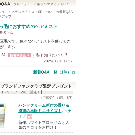
Q&A
クレージュ ミネラルケアミストSR
ジュ ミネラルケアミストSR
についての最新Q&A
クアップ！
っ毛におすすめのヘアミスト
 匿名
さん
直毛です。色々なヘアミストを使ってき
が、キシ…
61
私も知りたい！
3
新着回答あり
2025/10/28 17:57
新着Q&A一覧（1件）
ブランドファンクラブ限定プレゼント
 1・9・17・24日 開催！】
(応募受付：8/1～8/8)
ハンドクリーム新作の香り＆
待望の再販ミニサイズ！
/ クナ
イプ
新作ホワイトブロッサムと人
現
気のネロリをお届け！