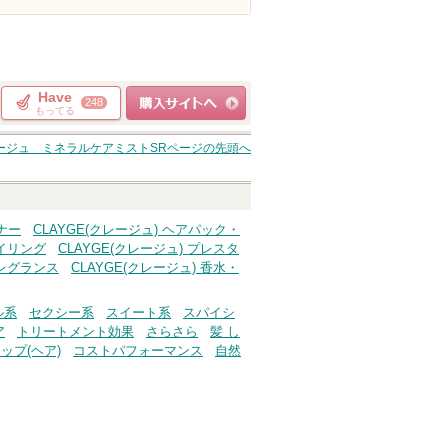
Have
248
もってる
ショッピングサイト
ージュ ミネラルケアミストSR
ページの先頭へ
へ
ナー
CLAYGE(クレージュ) ヘアパック・
タイリング
CLAYGE(クレージュ) プレスタ
フレグランス
CLAYGE(クレージュ) 香水・
ル系
セクシー系
スイート系
スパイシ
ア
トリートメント効果
さらさら
髪 し
ップ(ヘア)
コストパフォーマンス
自然