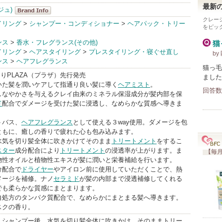
最新の
ジュ)
クレー
CLAYGE(クレ
イリング
>
シャンプー・コンディショナー
>
ヘアパック・トリー
をピッ
ージュ)
ンス
>
香水・フレグランス(その他)
猫
BrandInfo
イリング
>
ヘアスタイリング
>
プレスタイリング・寝ぐせ直し
by
ンス
>
ヘアフレグランス
猫っ毛
日よりPLAZA（プラザ）先行発売
ました
いた髪を潤いケアして指通り良い髪に導く
ヘアミスト
。
回答数
しなやかさを与えるクレイ由来のミネラル保湿成分が髪内部を保
ド
配合でダメージを受けた髪に浸透し、なめらかな質感へ導きま
トバス、
ヘアフレグランス
として使える３way使用。ダメージを包
ともに、癒しの香りで疲れた心も包み込みます。
水気を切り髪全体に吹きかけてそのまま
トリートメント
をするこ
スター
成分配合により
トリートメント
の浸透率が上がります。ま
【毎月
物性オイルと植物性エキスが髪に潤いと栄養補給を行います。
分配合で
ドライヤー
やアイロン前に使用していただくことで、熱
メージを補修。ナノ
セラミド
が髪の内部まで浸透補修してくれる
でも柔らかな質感にまとまります。
自処方のタンパク質配合で、なめらかにまとまる髪へ導きます。
スクの香り。
：シャンプー後、水気を切り髪全体に吹きかけ、そのままトリー