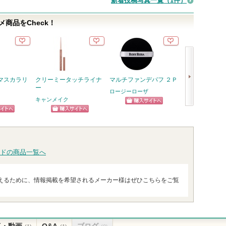
新着投稿写真一覧（1件）
商品をCheck！
マスカラリ
クリーミータッチライナ
マルチファンデパフ ２Ｐ
うす眉メーカー
ー
ロージーローザ
キス
キャンメイク
ショッピン
ショッ
次
ピン
ショッピン
グサイトへ
グサイ
へ
トへ
グサイトへ
ドの商品一覧へ
えるために、情報掲載を希望されるメーカー様はぜひこちらをご覧
真・動画
Q&A
ブログ