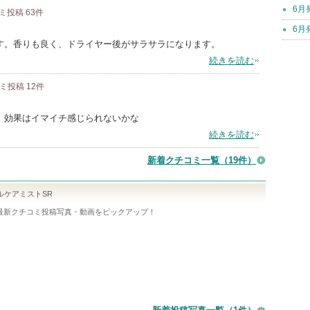
6月
ミ投稿
63
件
6月
す。香りも良く、ドライヤー後がサラサラになります。
続きを読む
コミ投稿
12
件
。効果はイマイチ感じられないかな
続きを読む
新着クチコミ一覧
（19件）
ルケアミストSR
最新クチコミ投稿写真・動画をピックアップ！