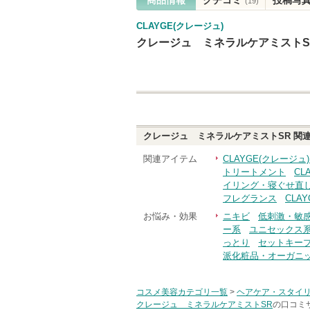
(19)
CLAYGE(クレージュ)
クレージュ ミネラルケアミストS
クレージュ ミネラルケアミストSR
関連
関連アイテム
CLAYGE(クレージ
トリートメント
CL
イリング・寝ぐせ直
フレグランス
CLA
お悩み・効果
ニキビ
低刺激・敏
ー系
ユニセックス
っとり
セットキー
派化粧品・オーガニ
コスメ美容カテゴリ一覧
>
ヘアケア・スタイ
クレージュ ミネラルケアミストSR
の口コミサ