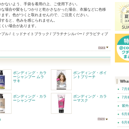
つかないよう、手袋を着用の上、ご使用下さい。
分な場合や髪をしつかりと乾かさなかった場合、衣服などに色移
ります。色がつくと取れませんので、ご注意ください。
用すると、色みを感じられません。
にくい場合があります。
ープル
ミッドナイトブラック
プラチナシルバー
グラビティブ
more
ボンディング・カラ
ボンディング・ポイ
ーシャンプー ムラ
ントブリーチ
サキ
Wha
7月
ボンディング・カラ
ボンディング・カラ
7月
ーシャンプー
ーマスク
紫外
6月
more
6月