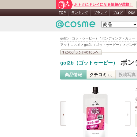
おトクにキレイになる情報が満載！
TOP
ランキング
ブランド
ブログ
Q&A
got2b（ゴットゥービー） / ボンディング・カラー
アットコスメ
>
got2b（ゴットゥービー）
>
ボンデ
このブランドの情報を
ボン
got2b（ゴットゥービー）
見る
商品情報
クチコミ
投稿写真
(2)
prev
next