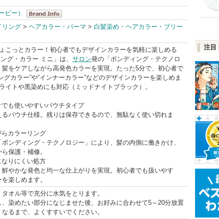
ゥービー）
got2b（ゴット
イリング
>
ヘアカラー・パーマ
>
白髪染め・ヘアカラー・ブリー
ゥービー）
注目
BrandInfo
ちょこっとカラー！初心者でもデザインカラーを気軽に楽しめる
ディング・カラー ミニ」は、
サロン
発の「ボンディング・テクノロ
、髪をケアしながら高発色カラーを実現。たった5分で、初心者で
ングカラー”や“インナーカラー”などのデザインカラーを楽しめま
ーライトや黒染めにも対応（ミッドナイトブラック）。
けでも使いやすいパウチタイプ
えるパウチ仕様。残りは保存できるので、無駄なく使い切れま
がらカラーリング
「ボンディング・テクノロジー」により、髪の内側に働きかけ、
から保護・補修。
になりにくい処方
、鮮やかな発色と均一な仕上がりを実現。初心者でも扱いやす
ーを楽しめます。
、タオル等で充分に水気をとります。
し、染めたい部分になじませた後、お好みに合わせて5～20分放置
くなるまで、よくすすいでください。