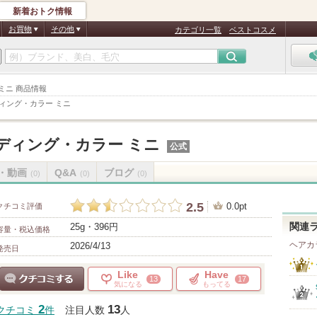
新着おトク情報
お買物
その他
カテゴリ一覧
ベストコスメ
 ミニ 商品情報
ィング・カラー ミニ
ディング・カラー ミニ
公式
・動画
Q&A
ブログ
(0)
(0)
(0)
2.5
0.0pt
クチコミ評価
25g・396円
関連
容量・税込価格
ヘアカ
2026/4/13
発売日
Like
Have
13
17
気になる
もってる
クチコミする
2
13
クチコミ
件
注目人数
人