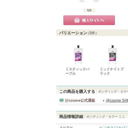
5
/
5
購入サイトへ
バリエーション
（
5
件）
ミスティックパ
ミッドナイトブ
ープル
ラック
この商品を購入する
ボンディング・カラー
@cosme公式通販
@cosme S
商品情報詳細
ボンディング・カラー ミニ
メーカー
ヘンケルジャパ