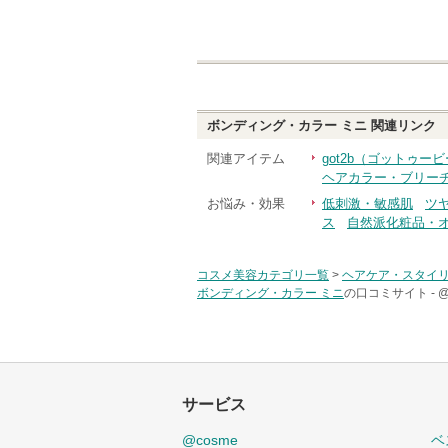
ボンディング・カラー ミニ
関連リンク
関連アイテム
got2b（ゴットゥー
ヘアカラー・ブリー
お悩み・効果
低刺激・敏感肌
ツ
ス
自然派化粧品・
コスメ美容カテゴリ一覧
>
ヘアケア・スタイ
ボンディング・カラー ミニ
の口コミサイト -
サービス
@cosme
ベ