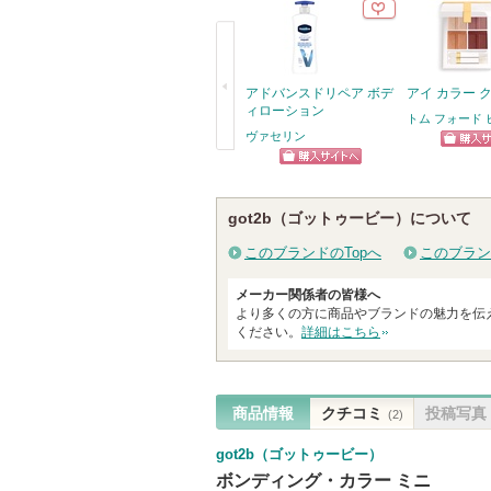
に
お
気
に
アドバンスドリペア ボデ
アイ カラー 
ィローション
入
トム フォード
ヴァセリン
り
ショッ
戻
登
ショッピン
グサイ
る
録
グサイトへ
got2b（ゴットゥービー）について
さ
れ
このブランドのTopへ
このブラン
て
メーカー関係者の皆様へ
い
より多くの方に商品やブランドの魅力を伝
ま
ください。
詳細はこちら
す
商品情報
クチコミ
投稿写真
(2)
got2b（ゴットゥービー）
ボンディング・カラー ミニ