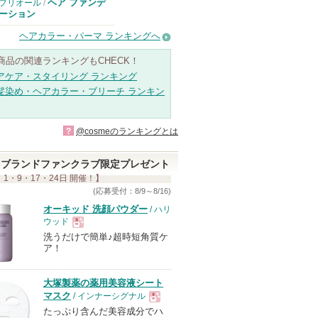
ヘア ファンデ
プリオール
/
ーション
ヘアカラー・パーマ ランキングへ
商品の関連ランキングもCHECK！
アケア・スタイリング ランキング
髪染め・ヘアカラー・ブリーチ ランキン
?
@cosmeのランキングとは
ブランドファンクラブ限定プレゼント
 1・9・17・24日 開催！】
(応募受付：8/9～8/16)
オーキッド 洗顔パウダー
/ ハリ
ウッド
洗うだけで簡単♪超時短角質ケ
現
ア！
品
大塚製薬の薬用美容液シート
マスク
/ インナーシグナル
たっぷり含んだ美容成分でハ
現