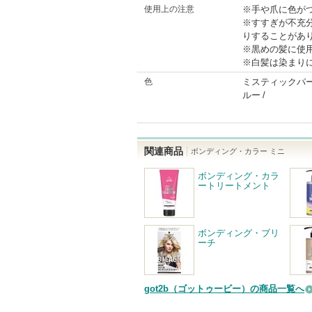
使用上の注意
※手や爪に色が
※すすぎが不充
りすることがあ
※黒めの髪に使
※白髪は染まり
色
ミスティックパ
ルー
関連商品
ボンディング・カラー ミニ
ボンディング・カラ
ートリートメント
ボンディング・ブリ
ーチ
got2b（ゴットゥービー）の商品一覧へ