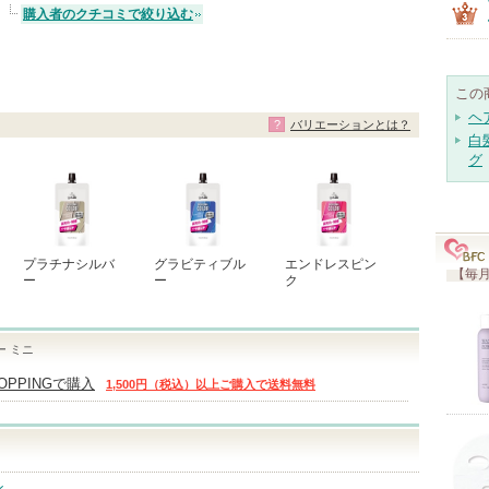
購入者のクチコミで絞り込む
この
ヘ
バリエーションとは？
白
グ
プラチナシルバ
グラビティブル
エンドレスピン
【毎月
ー
ー
ク
 ミニ
HOPPINGで購入
1,500円（税込）以上ご購入で送料無料
ン