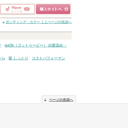
Have
17
もってる
ショッピングサイト
ボンディング・カラー ミニ
ページの先頭へ
へ
マ
got2b（ゴットゥービー） 白髪染め・
さら
髪 しっとり
コストパフォーマン
ページの先頭へ