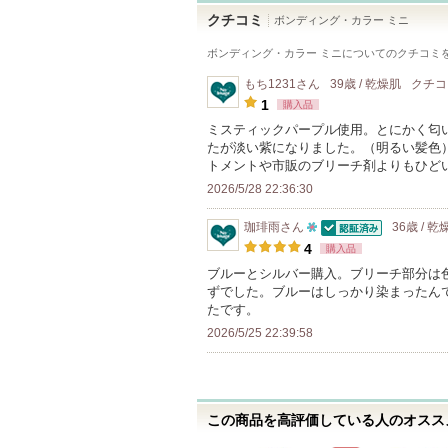
クチコミ
ボンディング・カラー ミニ
ボンディング・カラー ミニ
についてのクチコミ
もち1231
さん
39歳 / 乾燥肌
クチ
1
購入品
ミスティックパープル使用。とにかく匂
たが淡い紫になりました。（明るい髪色
トメントや市販のブリーチ剤よりもひど
2026/5/28 22:36:30
珈琲雨
さん
36歳 / 乾
認証済
10
4
購入品
人
ブルーとシルバー購入。ブリーチ部分は
ずでした。ブルーはしっかり染まったん
以
たです。
上
2026/5/25 22:39:58
の
メ
ン
バ
この商品を高評価している人のオススメ
ー