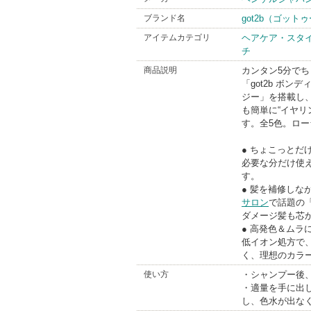
ブランド名
got2b（ゴット
アイテムカテゴリ
ヘアケア・スタ
チ
商品説明
カンタン5分で
「got2b ボン
ジー」を搭載し
も簡単に“イヤリ
す。全5色。ロ
● ちょこっとだ
必要な分だけ使
す。
● 髪を補修しな
サロン
で話題の
ダメージ髪も芯
● 高発色＆ムラ
低イオン処方で
く、理想のカラ
使い方
・シャンプー後
・適量を手に出
し、色水が出な