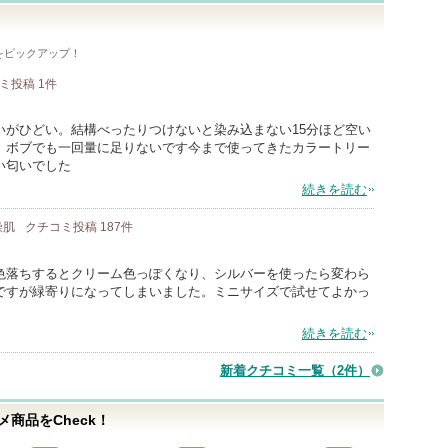
をピックアップ！
コミ投稿
1
件
いがひどい。結構べったりつけないと染み込まない15分ほど空い
）ボブでも一回量に足りないです今まで使ってきたカラートリー
い匂いでした
続きを読む
燥肌
クチコミ投稿
187
件
色落ちするとクリーム色っぽくなり、シルバーを使ったら変わら
ですが緑寄りになってしまいました。ミニサイズで試せてよかっ
続きを読む
新着クチコミ一覧
（2件）
商品をCheck！