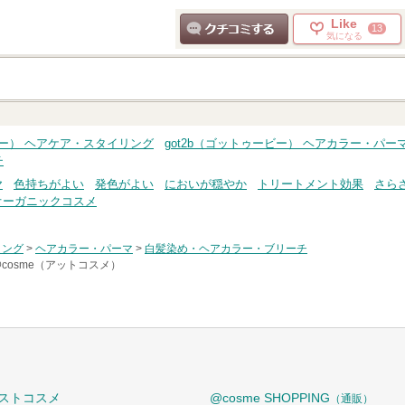
Like
13
気になる
クチコミする
ビー） ヘアケア・スタイリング
got2b（ゴットゥービー） ヘアカラー・パー
チ
ヤ
色持ちがよい
発色がよい
においが穏やか
トリートメント効果
さら
オーガニックコスメ
リング
>
ヘアカラー・パーマ
>
白髪染め・ヘアカラー・ブリーチ
@cosme（アットコスメ）
ストコスメ
@cosme SHOPPING
（通販）