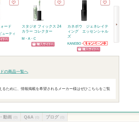
クォード
スタジオ フィックス 24
カネボウ ジェネレイテ
レブロン ネイル
カラー コレクター
ィング エッセンシャル
ル
 ビューティ
ズ
M・A・C
レブロン
KANEBO
ピン
次
KANEBOからの
ショッピン
ショッ
お知らせがあり
トへ
へ
ショッピン
ます
グサイトへ
グサイ
グサイトへ
ドの商品一覧へ
えるために、情報掲載を希望されるメーカー様はぜひこちらをご覧
・動画
Q&A
ブログ
(0)
(0)
(0)