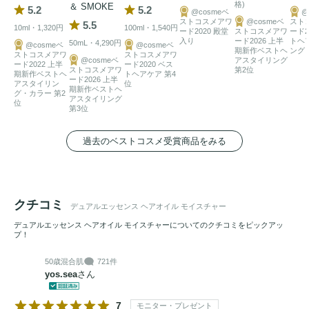
格)
＆ SMOKE
5.2
5.2
@cosmeベ
@
ストコスメアワ
@cosmeベ
スト
5.5
10ml・1,320円
100ml・1,540円
ード2020 殿堂
ストコスメアワ
ード2
入り
ード2026 上半
トヘ
50mL・4,290円
@cosmeベ
@cosmeベ
期新作ベストヘ
ング 
ストコスメアワ
ストコスメアワ
@cosmeベ
アスタイリング
ード2022 上半
ード2020 ベス
ストコスメアワ
第2位
期新作ベストヘ
トヘアケア 第4
ード2026 上半
アスタイリン
位
期新作ベストヘ
グ・カラー 第2
アスタイリング
位
第3位
過去のベストコスメ受賞商品をみる
クチコミ
デュアルエッセンス ヘアオイル モイスチャー
デュアルエッセンス ヘアオイル モイスチャーについてのクチコミをピックアッ
プ！
50歳
混合肌
721件
yos.sea
さん
7
モニター・プレゼント