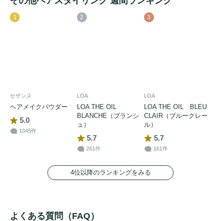
その他ヘアスタイリング 週間ランキング
1
2
3
セザンヌ
LOA
LOA
ヘアメイクパウダー
LOA THE OIL
LOA THE OIL BLEU
BLANCHE（ブランシ
CLAIR（ブルークレー
5.0
ュ）
ル）
1045件
5.7
5.7
261件
161件
4位以降のランキングをみる
よくある質問（FAQ）