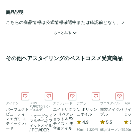
商品説明
こちらの商品情報は公式情報確認中または確認前となり、メ
ンバーさんによる登録を含みます。詳細は
こちら
もっとみる
その他ヘアスタイリングのベストコスメ受賞商品
ダイアン
SINN
ステラシード
ナプラ
プロスタイル
Sign
PURETE(シン
パーフェクト
エイトザタラ
N. ポリッシ
前髪メイクバ
サイ
ピュルテ)
ビューティー
ソ リペアシ
ュオイル
ブル
ミッ
トゥーグッド
マエガミ ス
ョット＆EX
マルチベネフ
4.9
5.5
5
ティック ハ
モイスト 美
ィットオイル
ード
容液オイル
/ POWDER
30ml・1,320円
95g (オープン価
120m