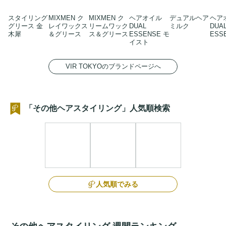
スタイリング
MIXMEN ク
MIXMEN ク
ヘアオイル
デュアルヘア
ヘア
グリース 金
レイワックス
リームワック
DUAL
ミルク
DUA
木犀
＆グリース
ス＆グリース
ESSENSE モ
ESS
イスト
VIR TOKYOのブランドページへ
「その他ヘアスタイリング」人気順検索
人気順でみる