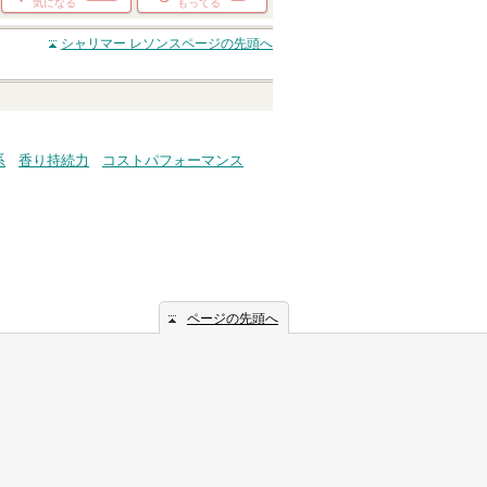
気になる
もってる
シャリマー レソンス
ページの先頭へ
系
香り持続力
コストパフォーマンス
ページの先頭へ