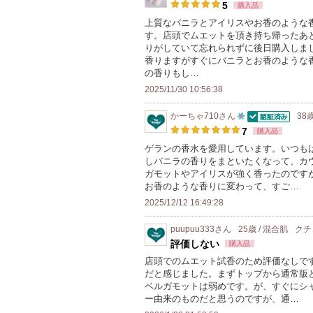
100
5
購入品
人
上質なバニラとアイリスやお香のような
す。店頭でムエットを頂き持ち帰ったあ
以
りがしていて忘れられずに後日購入しま
上
香りますがすぐにバニラとお香のような
の
の香りもし…
メ
2025/11/30 10:56:38
ン
かーちゃ710
さん
38
バ
認証済
10
7
購入品
ー
人
ゲランの香水を愛用しています。いつも
に
しバニラの香りをまといたくなって、カ
以
お
ガモットやアイリスが強く香ったのです
上
お香のような香りに変わって、すご…
気
の
2025/12/12 16:49:28
に
メ
入
ン
puupuu333
さん
25歳 / 混合肌
クチ
り
評価しない
購入品
バ
登
店頭でのムエット試香のため評価なしで
ー
録
だと感じました。まずトップから通常版
に
ベルガモットは弱めです。が、すぐにシ
さ
お
ー由来のものだと思うのですが、通…
れ
気