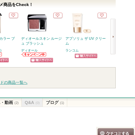
商品をCheck！
カラー ブ
ディオールスキン ルージ
アプソリュ ザ UV クリー
アルティミュー
ュ ブラッシュ
ム
イジング コン
ト IIIn
)
ディオール
ランコム
SHISEIDO
次
)
ディオールから
ショッピン
のお知らせがあ
SHISEIDOから
へ
ピン
ショッピン
ります
のお知らせがあ
グサイトへ
ります
トへ
グサイトへ
ドの商品一覧へ
真・動画
Q&A
ブログ
(2)
(0)
(1)