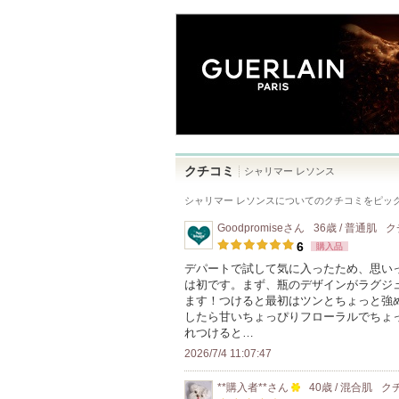
クチコミ
シャリマー レソンス
シャリマー レソンス
についてのクチコミをピッ
Goodpromise
さん
36歳 / 普通肌
ク
6
購入品
デパートで試して気に入ったため、思い
は初です。まず、瓶のデザインがラグジ
ます！つけると最初はツンとちょっと強
したら甘いちょっぴりフローラルでちょ
れつけると…
2026/7/4 11:07:47
**購入者**
さん
40歳 / 混合肌
ク