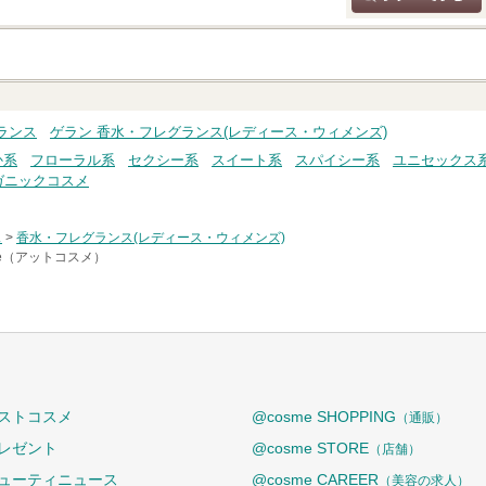
クチコミする
ランス
ゲラン 香水・フレグランス(レディース・ウィメンズ)
か系
フローラル系
セクシー系
スイート系
スパイシー系
ユニセックス
ガニックコスメ
ス
>
香水・フレグランス(レディース・ウィメンズ)
me（アットコスメ）
ストコスメ
@cosme SHOPPING
（通販）
レゼント
@cosme STORE
（店舗）
ューティニュース
@cosme CAREER
（美容の求人）