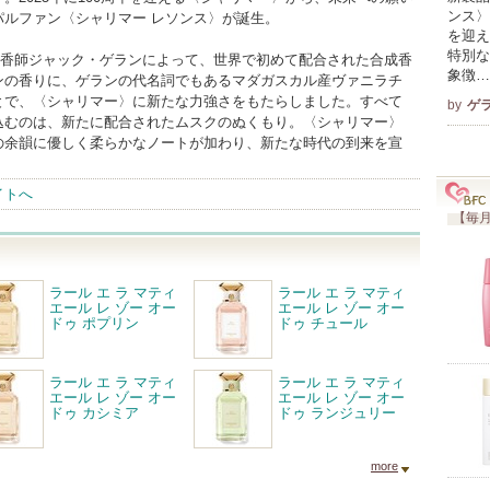
ンス〉
パルファン〈シャリマー レソンス〉が誕生。
を迎え
特別な
目調香師ジャック・ゲランによって、世界で初めて配合された合成香
象徴…
ンの香りに、ゲランの代名詞でもあるマダガスカル産ヴァニラチ
とで、〈シャリマー〉に新たな力強さをもたらしました。すべて
by
ゲ
込むのは、新たに配合されたムスクのぬくもり。〈シャリマー〉
の余韻に優しく柔らかなノートが加わり、新たな時代の到来を宣
イトへ
【毎月
ラール エ ラ マティ
ラール エ ラ マティ
エール レ ゾー オー
エール レ ゾー オー
ドゥ ポプリン
ドゥ チュール
ラール エ ラ マティ
ラール エ ラ マティ
エール レ ゾー オー
エール レ ゾー オー
ドゥ カシミア
ドゥ ランジュリー
more