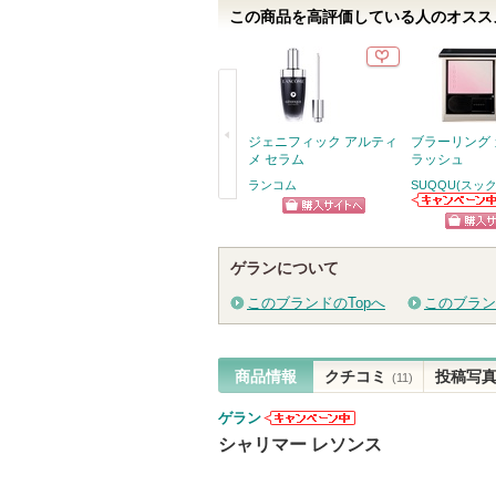
この商品を高評価している人のオススメ
さ
れ
て
い
ま
ジェニフィック アルティ
ブラーリング 
す
メ セラム
ラッシュ
ランコム
SUQQU(スック
戻
SUQQU(スック
ショッピン
からのお知らせ
る
ショッ
があります
グサイトへ
ゲランについて
グサイ
このブランドのTopへ
このブラン
商品情報
クチコミ
投稿写
(11)
ゲラン
ゲランからの
シャリマー レソンス
お知らせがあ