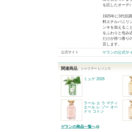
を託したオーデ
1925年に3代
料エチルバニリ
ンキを加えるこ
をふわりと包み
だけが持つ香り
言します。
公式サイト
ゲランの公式サ
関連商品
シャリマー レソンス
ミュゲ 2026
ラール エ ラ マティ
エール レ ゾー オー
ドゥ コトン
ゲランの商品一覧へ