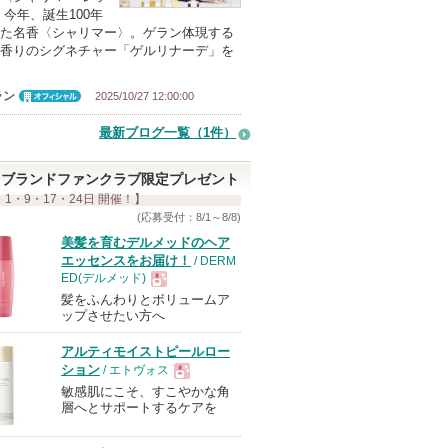
 今年、誕生100年
た名香〈シャリマー〉。ゲラン体現する
香りのシグネチャー「ゲルリナーデ」を
ラン
2025/10/27 12:00:00
オフィシャ
ル
最新ブログ一覧（1件）
ブランドファンクラブ限定プレゼント
 1・9・17・24日 開催！】
(応募受付：8/1～8/8)
美髪を育むデルメッドのヘア
エッセンスをお届け！
/ DERM
ED(デルメッド)
髪をふんわりとボリュームア
現
ップさせたい方へ
アルティモイストピールロー
品
ション
/ エトヴォス
敏感肌にこそ、すこやかな角
現
層へとサポートするケアを