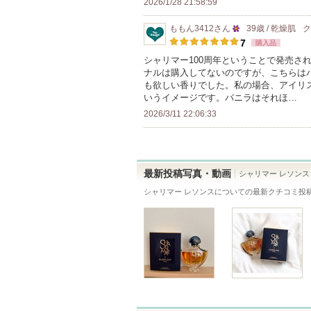
2026/1/28 21:58:59
て
に
い
ももん3412
さん
39歳 / 乾燥肌
入
25
ま
7
購入品
り
人
す
シャリマー100周年ということで発売さ
登
ナルは購入してないのですが、こちらはパ
以
録
も欲しい香りでした。私の場合、アイリ
上
いうイメージです。バニラはそれほ…
さ
の
2026/3/11 22:06:33
れ
メ
て
ン
い
バ
ま
ー
最新投稿写真・動画
シャリマー レソンス
す
に
シャリマー レソンス
についての最新クチコミ投
お
気
に
入
り
登
録