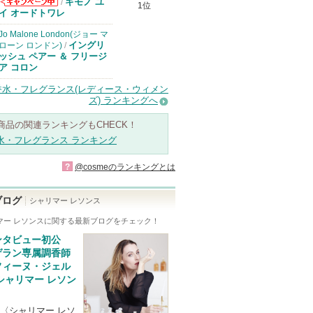
キモノ ユ
/
1位
コスメデコルテ
イ オードトワレ
からのお知らせ
があります
Jo Malone London(ジョー マ
イングリ
ローン ロンドン)
/
ッシュ ペアー ＆ フリージ
ア コロン
香水・フレグランス(レディース・ウィメン
ズ) ランキングへ
商品の関連ランキングもCHECK！
水・フレグランス ランキング
?
@cosmeのランキングとは
ブログ
シャリマー レソンス
マー レソンス
に関する最新ブログをチェック！
ンタビュー初公
ゲラン専属調香師
フィーヌ・ジェル
シャリマー レソン
〈シャリマー レソ