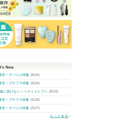
t's New
発売！デパコス特集
(6/24)
発売！プチプラ特集
(6/24)
線に負けない！ベストイレブン
(6/10)
発売！プチプラ特集
(5/28)
発売！デパコス特集
(5/27)
もっとみる