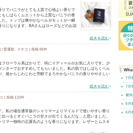
香りでバニラがとても上質で心地よい香りで
ともしばらくムエットから上質なバニラの香
した。トップは爽やかなベルガモットが一瞬
香りになります。BAさんはローズなどのお花
続きを読む
歳 / 普通肌
クチコミ投稿
66
件
はフローラル系ばかりで、特にイディールがお気に入りです。少
ウンターでおすすめしてもらいました。私の肌ではしばらくベル
Wha
が、後からじわじわと芳醇でまろやかなバニラの香りややさしい
7月
続きを読む
7月
紫外
コミ投稿
133
件
6月
す。私の場合通常版のシャリマーよりマイルドで使いやすい香り
6月
と比べるとすぐバニラの甘さが出てくるんだな…と思いました。
ャリマー独特の正露丸のような香りになります。レザーとムスキ