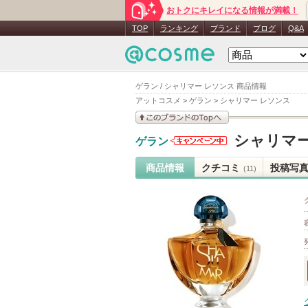
おトクにキレイになる情報が満載！
TOP
ランキング
ブランド
ブログ
Q&A
ゲラン / シャリマー レソンス 商品情報
アットコスメ
>
ゲラン
>
シャリマー レソンス
このブランドの情報を
シャリマー
ゲラン
見る
ゲランから
のお知らせ
商品情報
クチコミ
投稿写
(11)
があります