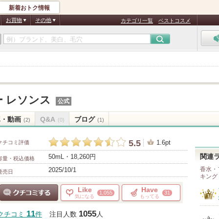
新着おトク情報
お買物
その他
カテゴリ一覧
ベストコスメ
 レソンス
公式
真・動画
Q&A
ブログ
(2)
(0)
(1)
5.5
1.6pt
クチコミ評価
50mL・18,260円
関連
容量・税込価格
香水・
2025/10/1
発売日
キング
Like
Have
1,055
31
気になる
もってる
クチコミする
11
1055
クチコミ
件
注目人数
人