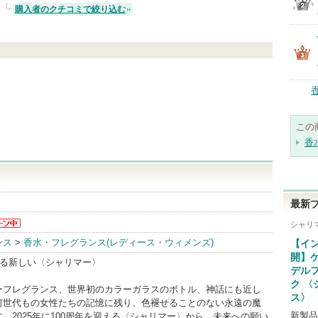
購入者のクチコミで絞り込む
この
香
最新
シャリ
らの
ンス
>
香水・フレグランス(レディース・ウィメンズ)
【イ
があ
開】
する新しい〈シャリマー〉
デル
ク 〈
ーフレグランス、世界初のカラーガラスのボトル、神話にも近し
ス〉
何世代もの女性たちの記憶に残り、色褪せることのない永遠の魔
新製品
。2025年に100周年を迎える〈シャリマー〉から、未来への願い