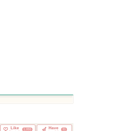
ン パワラ
ラ・クレーム
パリュール ゴールド ス
ル・セラムII
セントレー
キン ダブル ヴェール プ
クレ・ド・ポー ボーテ
クレ・ド・ポー 
ライマー
クレ・ド・ポー
クレ・ド・ポー
ゲラン
ボーテからのお
ボーテからのお
ゲランからのお
ショッピン
ショッピ
知らせがありま
知らせがありま
知らせがありま
す
ショッピン
す
す
グサイトへ
グサイト
グサイトへ
Like
Have
1,055
31