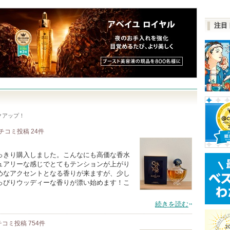
注目
クアップ！
チコミ投稿
24
件
っきり購入しました。こんなにも高価な香水
ュアリーな感じでとてもテンションが上がり
めなアクセントとなる香りが来ますが、少し
っぴりウッディーな香りが漂い始めます！こ
続きを読む
チコミ投稿
754
件