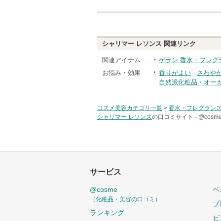
ります
シャリマー レソンス
関連リンク
関連アイテム
ゲラン 香水・フレグ
お悩み・効果
香りがよい
さわや
自然派化粧品・オー
コスメ美容カテゴリ一覧
>
香水・フレグラン
シャリマー レソンス
の口コミサイト -
@cos
サービス
@cosme
ベ
（化粧品・美容の口コミ）
プ
ランキング
ビ