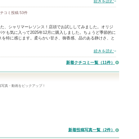
続きを読む
クチコミ投稿
53
件
れた、シャリマーレソンス！店頭でお試ししてみました。オリジ
ケも気に入って2025年12月に購入しました。ちょうど季節的に
スを特に感じます。柔らかい甘さ、御香感、品のある静けさ、と
続きを読む
新着クチコミ一覧
（11件）
稿写真・動画をピックアップ！
新着投稿写真一覧（2件）