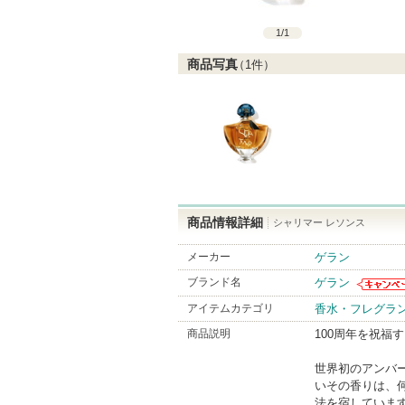
1
/
1
商品写真
（
1
件）
商品情報詳細
シャリマー レソンス
メーカー
ゲラン
ブランド名
ゲラン
ゲランか
アイテムカテゴリ
香水・フレグラ
お知らせ
ります
商品説明
100周年を祝福
世界初のアンバ
いその香りは、
法を宿しています