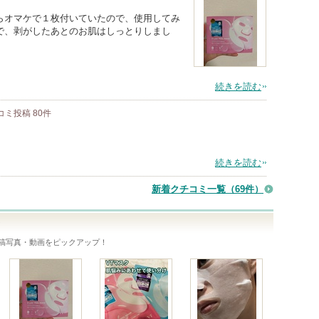
らオマケで１枚付いていたので、使用してみ
で、剥がしたあとのお肌はしっとりしまし
続きを読む
コミ投稿
80
件
続きを読む
新着クチコミ一覧
（69件）
ク
稿写真・動画をピックアップ！