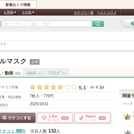
新着おトク情報
お買物
その他
カテゴリ一覧
ベストコスメ
マスク
ールマスク
公式
真・動画
Q&A
ブログ
(66)
(0)
(0)
5.1
4.3pt
クチコミ評価
7枚入・770円
関連
容量・税込価格
パック
2025/10/11
発売日
Like
Have
132
414
気になる
もってる
クチコミする
69
132
クチコミ
件
注目人数
人