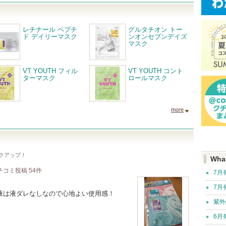
レチナール ペプチ
グルタチオン トー
ド デイリーマスク
ンオンセブンデイズ
マスク
VT YOUTH フィル
VT YOUTH コント
ターマスク
ロールマスク
more
クアップ！
Wha
チコミ投稿
54
件
7月
7月
液は液ダレなしなので心地よい使用感！
紫外
6月