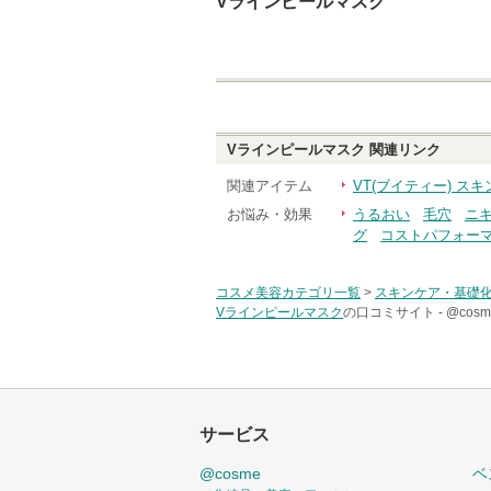
Vラインピールマスク
Vラインピールマスク
関連リンク
関連アイテム
VT(ブイティー) ス
お悩み・効果
うるおい
毛穴
ニ
グ
コストパフォー
コスメ美容カテゴリ一覧
>
スキンケア・基礎
Vラインピールマスク
の口コミサイト -
@co
サービス
@cosme
ベ