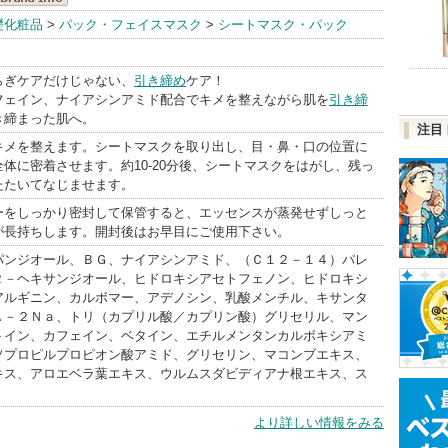
VT(ブイティ
礎化粧品
>
パック・フェイスマスク
>
シートマスク・パック
ー) BrandInfo
らぎケアだけじゃない、
引き締め
ケア！
フェイン、ナイアシンアミド配合でキメを整えながら肌を
引き締
き締まった肌へ。
注目
キメを整えます。シートマスクを取り出し、目・鼻・口の位置に
体に密着させます。約10-20分後、シートマスクをはがし、残っ
たたいてなじませます。
ーをしっかり密封して保管すると、エッセンスが蒸発せずしっと
が長持ちします。開封後はお早目にご使用下さい。
パンジオール、ＢＧ、ナイアシンアミド、（Ｃ１２－１４）パレ
２－ヘキサンジオール、ヒドロキシアセトフェノン、ヒドロキシ
アルギニン、カルボマー、アデノシン、乳酸メンチル、キサンタ
Ａ－２Ｎａ、トリ（カプリル酸／カプリン酸）グリセリル、マン
トイン、カフェイン、ベタイン、エチルメンタンカルボキシアミ
ソプロピルプロピオン酸アミド、グリセリン、マコンブエキス、
キス、アロエベラ葉エキス、ウルムスダビディアナ根エキス、ス
より詳しい情報をみる