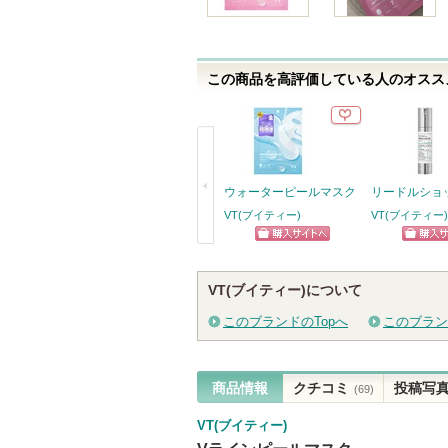
て
い
ま
す
この商品を高評価している人のオススメ
ウォーターピールマスク
リードルショッ
VT(ブイティー)
VT(ブイティー)
ショッピン
ショッ
戻
グサイトへ
グサイ
る
VT(ブイティー)について
このブランドのTopへ
このブラン
商品情報
クチコミ
投稿写
(69)
VT(ブイティー)