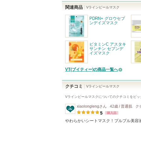
関連商品
Vラインピールマスク
PDRN+ グロウセブ
ンデイズマスク
ビタミンC アスタキ
サンチン セブンデ
イズマスク
VT(ブイティー)の商品一覧へ
クチコミ
Vラインピールマスク
Vラインピールマスク
についてのクチコミをピッ
xiaolongleng
さん
42歳 / 普通肌
ク
5
購入品
やわらかいシートマスク！プルプル美容