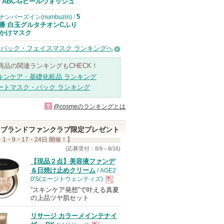
ドクターケイか
ABC-Gピールウォッシュ
/
らのお知らせが
あります
5
ナンバーズイン(numbuzin)
/
番 白玉グルタチオンCふり
かけマスク
パック・フェイスマスク ランキングへ
商品の関連ランキングもCHECK！
キンケア・基礎化粧品 ランキング
ートマスク・パック ランキング
?
@cosmeのランキングとは
ブランドファンクラブ限定プレゼント
 1・9・17・24日 開催！】
(応募受付：8/9～8/16)
【現品２点】美容液ファンデ
＆日焼け止めクリーム
/ AGE2
0'S(エージトウェンティズ)
”スキンケア発想”で叶える真夏
現
の上品ツヤ肌セット
リサージ カラーメインテナイ
品