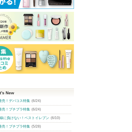
t's New
発売！デパコス特集
(6/24)
発売！プチプラ特集
(6/24)
線に負けない！ベストイレブン
(6/10)
発売！プチプラ特集
(5/28)