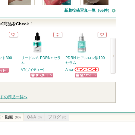
新着投稿写真一覧（66件）
商品をCheck！
ト300
リードルＳ PDRN+ セラ
PDRN ヒアルロン酸100
ガラクトポアオ
ム
セラム
ナー
VT(ブイティー)
Anua
SAM'U
Anuaからのお知
ピン
次
らせがあります
ショッピン
ショッピン
ショッ
トへ
へ
グサイトへ
グサイトへ
グサイ
ドの商品一覧へ
真・動画
Q&A
ブログ
(66)
(0)
(0)