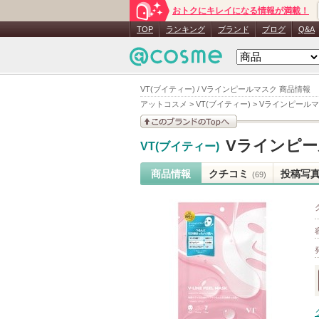
おトクにキレイになる情報が満載！
TOP
ランキング
ブランド
ブログ
Q&A
VT(ブイティー) / Vラインピールマスク 商品情報
アットコスメ
>
VT(ブイティー)
>
Vラインピール
このブランドの情報を
Vラインピ
VT(ブイティー)
見る
商品情報
クチコミ
投稿写
(69)