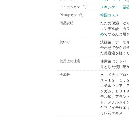
アイテムカテゴリ
スキンケア・基
Pickupカテゴリ
韓国コスメ
商品説明
ただの保湿・ゆ
マンデル酸、カ
め
てつるんと引
使い方
洗顔後トナーで
合わせてから顔全
た美容液を軽く
使用上の注意
使用後はジッパ
りとした使用感
全成分
水、メチルプロ
ス－１２、１，
エチルウレア、
ンガム、ＥＤＴ
デル酸、アラン
ド、メチルジイ
ヤマノイモ根エ
ミレ花エキス