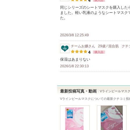
4
購入品
ー
人
録
同じシリーズのシートマスクを購入した
に
ました。軽い乳液のようなシートマスク
以
さ
お
た。
上
れ
気
の
て
に
メ
い
2026/3/8 12:25:49
入
ン
ま
り
チームお嬢
さん
29歳 / 混合肌
クチ
バ
す
登
4
購入品
ー
録
保湿はあまりない
に
さ
2026/1/8 22:30:13
お
れ
気
て
に
い
入
最新投稿写真・動画
Vラインピールマス
ま
り
Vラインピールマスク
についての最新クチコミ投
す
登
録
さ
れ