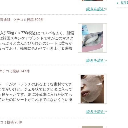
6月
続きを読む
/ 普通肌
クチコミ投稿
802
件
50g) / ￥770(税込)とコスパもよく、肌悩
Tは韓国スキンケアブランドですがこのマスク
たっぷりと含んだひたひたのシートは柔らか
なっており、輪郭に合わせて引き上げ＆密着
続きを読む
クチコミ投稿
147
件
シートがストレッチのあるような素材ででき
とでかいけど。ジェル状でヒタヒタに入って
も良かったです。別に冷蔵庫に入れた訳でも
ていたのにシートがこれまでにないくらい凄
続きを読む
チコミ投稿
98
件