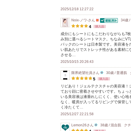
2025/12/18 12:27:22
Noix-ノワ-
さん
34歳 
認証済
50
4
購入品
人
成分にもシートにもこだわりながらも7枚入(1
み別に選べるシートマスク。ちなみにV
以
パックのシートは日本製です。美容液を
上
い肌あたりでストレッチ性がある素材に
の
させる…
メ
2025/10/15 20:26:43
ン
限界絶望社員
さん
30歳 / 普通肌
バ
10
5
購入品
ー
人
リピあり！ジェルテクスチャの美容液！
に
ており顔に密着させやすいです。ちょっ
以
お
いる美容液は液垂れしにくく、使い心地
上
なく、暖房が入ってるリビングで保管し
気
の
く冷たくて…
に
メ
2025/12/27 22:21:58
入
ン
り
Lemon26
さん
38歳 / 混合肌
ク
バ
10
登