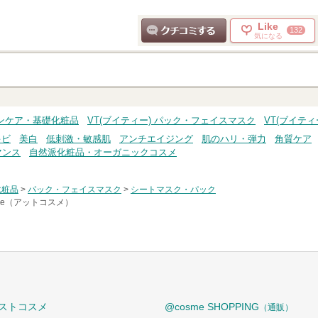
Like
132
気になる
クチコミする
キンケア・基礎化粧品
VT(ブイティー) パック・フェイスマスク
VT(ブイテ
キビ
美白
低刺激・敏感肌
アンチエイジング
肌のハリ・弾力
角質ケア
マンス
自然派化粧品・オーガニックコスメ
化粧品
>
パック・フェイスマスク
>
シートマスク・パック
sme（アットコスメ）
ストコスメ
@cosme SHOPPING
（通販）