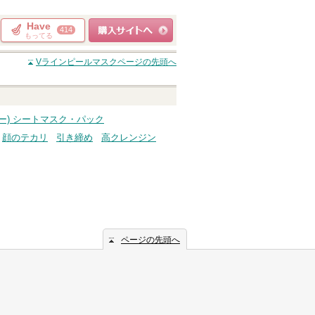
Have
414
もってる
ショッピングサイト
Vラインピールマスク
ページの先頭へ
へ
ィー) シートマスク・パック
顔のテカリ
引き締め
高クレンジン
ページの先頭へ