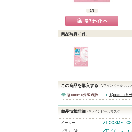
1
/
1
購入サイトへ
商品写真
（
1
件）
この商品を購入する
Vラインピールマス
@cosme公式通販
@cosme S
商品情報詳細
Vラインピールマスク
メーカー
VT COSMETICS
ブランド名
VT(ブイティー)