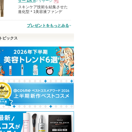
ザー DX n
/ リサージ
スキンケア技術を結集させた
現
進化型＊1美容液ファンデ
品
プレゼントをもっとみる
トピックス