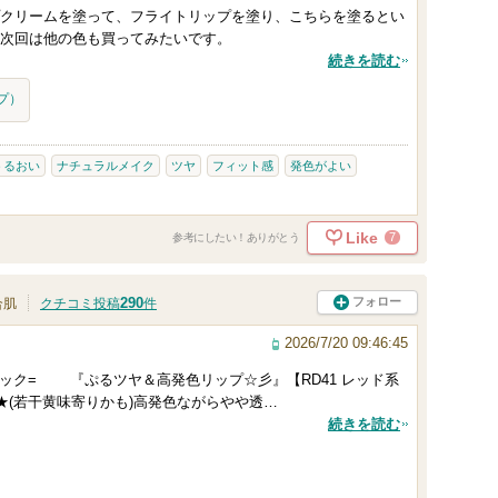
クリームを塗って、フライトリップを塗り、こちらを塗るとい
次回は他の色も買ってみたいです。
続きを読む
プ）
うるおい
ナチュラルメイク
ツヤ
フィット感
発色がよい
Like
7
参考にしたい！ありがとう
290
フォロー
合肌
クチコミ投稿
件
2026/7/20 09:46:45
ィック= 『ぷるツヤ＆高発色リップ☆彡』【RD41 レッド系
★(若干黄味寄りかも)高発色ながらやや透…
続きを読む