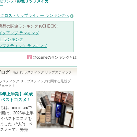
影色リップメイカ
セザンヌ
/
ー
グロス・リップライナー ランキングへ
商品の関連ランキングもCHECK！
イクアップ ランキング
紅 ランキング
ップスティック ランキング
RD70 レッ
BR40 ブラ
PK10 ピン
PK41 ピン
OR70 オレ
ド系（シ…
ウン系（…
ク系 （…
ク系（グ…
ンジ系（…
?
@cosmeのランキングとは
ブログ
ちふれ ラスティング リップスティック
 ラスティング リップスティック
に関する最新ブ
チェック！
26年上半期】46歳
イベストコスメ！
は。minimaruで
今回は、2026年上半
イベストコスメを
ました（^人^） ベ
スメって、発売