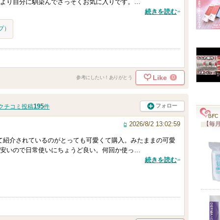
より自分に馴染んでさっそくお気に入りです。…
続きを読む
プ）
1
Like
0
参考にしたい！ありがとう
195
フォロー
クチコミ投稿
件
2026/8/2 13:02:59
【毎月
プとして紹介されているのがとっても可愛くて購入。みたままの可愛
安いので日常使いにちょうど良い。何回か使っ…
続きを読む