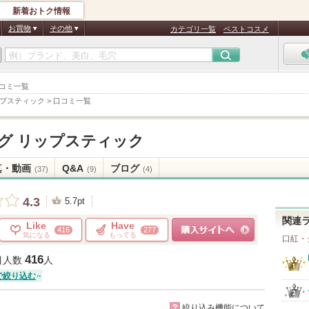
新着おトク情報
お買物
その他
カテゴリ一覧
ベストコスメ
口コミ一覧
ップスティック
>
口コミ一覧
グ リップスティック
真・動画
Q&A
ブログ
(37)
(9)
(4)
4.3
5.7pt
関連
Like
Have
416
277
気になる
もってる
口紅・
ショッピングサイトへ
416
目人数
人
で絞り込む
?
絞り込み機能について