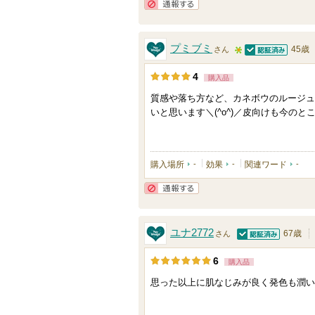
ー
通報する
に
プミブミ
45歳
さん
お
認証済
5
気
4
購入品
人
に
質感や落ち方など、カネボウのルージュ
以
入
いと思います＼(^o^)／皮向けも今の
上
り
の
登
メ
録
購入場所
-
効果
-
関連ワード
-
ン
さ
バ
れ
通報する
ー
て
に
ユナ2772
い
67歳
さん
お
認証済
ま
6
購入品
気
す
に
思った以上に肌なじみが良く発色も潤い
入