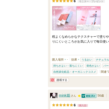
6
モニター・プレゼント
5
人
以
上
の
メ
程よくなめらかなテクスチャーで塗りや
ン
りにくいところがお気に入りで毎日使い
バ
ー
に
購入場所
-
効果
うるおい
ナチュラ
お
持ちがよい・落ちにくい
発色がよい
パー
関連
気
自然派化粧品・オーガニックコスメ
に
通報する
入
り
mink姫
56歳
さん
登
認証済
1
録
6
購入品
0