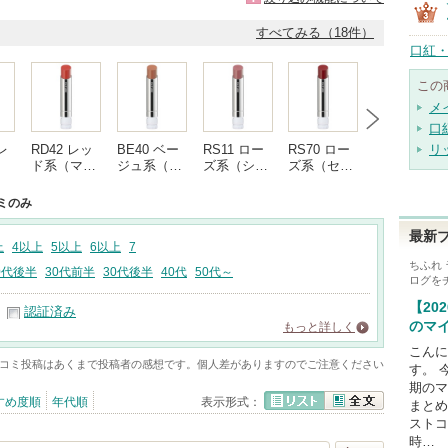
すべてみる（18件）
口紅・
この
メ
口
レ
RD42 レッ
BE40 ベー
RS11 ロー
RS70 ロー
PK42 ピン
リ
…
ド系（マ…
ジュ系（…
ズ系（シ…
ズ系（セ…
ク系（シ…
ミのみ
最新
上
4以上
5以上
6以上
7
ちふれ
0代後半
30代前半
30代後半
40代
50代～
ログを
【20
認証済み
のマ
もっと詳しく
こんにち
コミ投稿はあくまで投稿者の感想です。個人差がありますのでご注意ください
す。 
期のマ
すめ度順
年代順
表示形式：
まとめ
リスト
全文
ストコ
時…