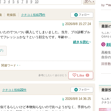
2
3
4
5
6
7
8
9
10
by
**m
次へ
75
フォロー
歳
乾燥肌
クチコミ投稿
件
2026/8/8 15:27:24
最新の
いたのでついつい購入してしまいました。当方、プロ診断ブル
ちふれ
Q&A
でフレッシュかな？という顔立ちです。年齢や…
続きを読む
顔
プ）
高校生
自分の
回答数
関連ワード
-
Like
1
参考にしたい！ありがとう
22
フォロー
クチコミ投稿
件
最新
2026/8/8 14:36:25
ちふれ
クチコ
に似てるらしいけど本物知らないので比べようがなく、手持ちの