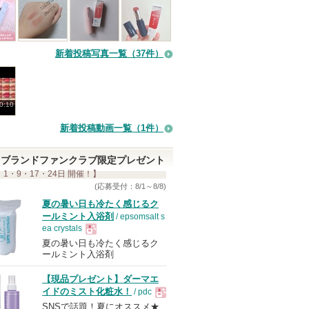
新着投稿写真一覧（37件）
0:10
新着投稿動画一覧（1件）
ブランドファンクラブ限定プレゼント
 1・9・17・24日 開催！】
(応募受付：8/1～8/8)
夏の暑い日も冷たく感じるク
ールミント入浴剤
/ epsomsalt s
ea crystals
夏の暑い日も冷たく感じるク
現
ールミント入浴剤
【現品プレゼント】ダーマエ
品
イドのミスト化粧水！
/ pdc
SNSで話題！夏にオススメ★
現