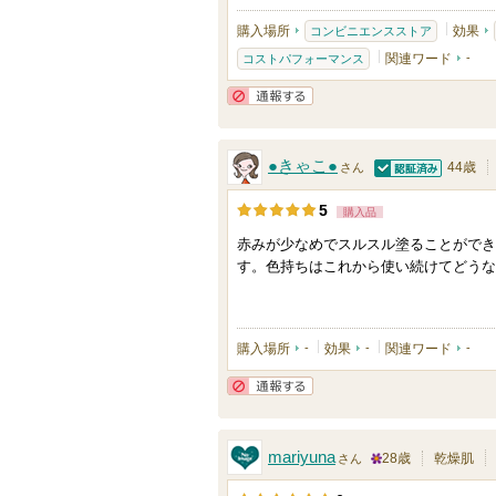
り
購入場所
効果
コンビニエンスストア
登
関連ワード
-
コストパフォーマンス
録
さ
通報する
れ
て
●きゃこ●
44歳
さん
い
認証済
ま
5
購入品
す
赤みが少なめでスルスル塗ることができ
す。色持ちはこれから使い続けてどうな
購入場所
-
効果
-
関連ワード
-
通報する
mariyuna
28歳
乾燥肌
さん
2