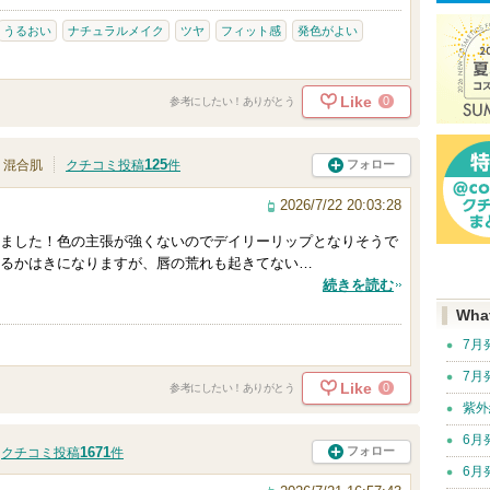
うるおい
ナチュラルメイク
ツヤ
フィット感
発色がよい
Like
0
参考にしたい！ありがとう
125
フォロー
混合肌
クチコミ投稿
件
2026/7/22 20:03:28
ました！色の主張が強くないのでデイリーリップとなりそうで
るかはきになりますが、唇の荒れも起きてない…
続きを読む
Wha
7月
7月
Like
0
参考にしたい！ありがとう
紫外
6月
1671
フォロー
クチコミ投稿
件
6月