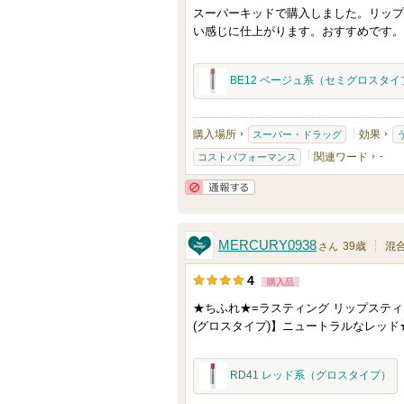
さ
スーパーキッドで購入しました。リップ
0
れ
い感じに仕上がります。おすすめです。
人
て
以
い
BE12 ベージュ系（セミグロスタイ
上
ま
の
す
メ
購入場所
効果
スーパー・ドラッグ
ン
関連ワード
-
コストパフォーマンス
バ
通報する
ー
に
MERCURY0938
39歳
混
さん
お
気
4
購入品
に
★ちふれ★=ラスティング リップステ
入
(グロスタイプ)】ニュートラルなレッド
り
登
RD41 レッド系（グロスタイプ）
録