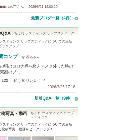
inimaru**
さん
2026/6/21 12:00:20
最新ブログ一覧（4件）
Q&A
ちふれ ラスティング リップスティック
 ラスティング リップスティック
についての最新
をピックアップ！
面コンプ
by 匿名
さん
の頃のコロナ禍を終えマスク外した時の
素顔のブ…
122
私も知りたい！
4
2026/7/26 17:18
新着Q&A一覧（9件）
ちふれ ラスティング リップ
投稿写真・動画
スティック
 ラスティング リップスティック
についての最新
ミ投稿写真・動画をピックアップ！