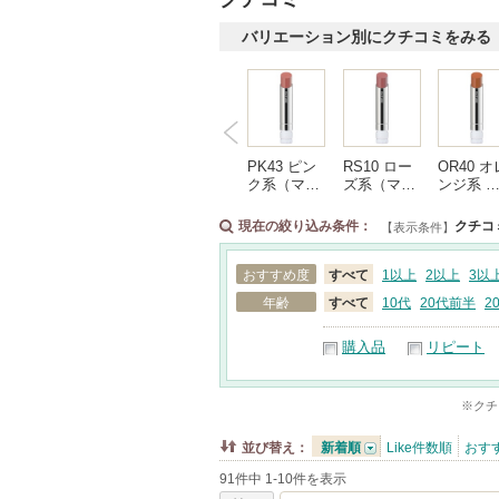
バリエーション別にクチコミをみる
PK43 ピン
RS10 ロー
OR40 オ
ク系（マ…
ズ系（マ…
ンジ系 
現在の絞り込み条件：
クチコ
【表示条件】
おすすめ度
すべて
1以上
2以上
3以
年齢
すべて
10代
20代前半
2
購入品
リピート
※クチ
並び替え：
新着順
Like件数順
おす
91件中 1-10件を表示