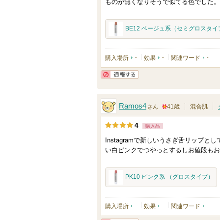
ものが無くなりそうで似てる色でした。
り
登
BE12 ベージュ系（セミグロスタイ
録
さ
購入場所
-
効果
-
関連ワード
-
れ
て
通報する
い
ま
Ramos4
41歳
混合肌
さん
す
5
4
購入品
0
Instagramで新しいうさぎ舌リッ
人
い白ピンクでつやっとするしお値段もお
以
上
PK10 ピンク系 （グロスタイプ）
の
メ
ン
購入場所
-
効果
-
関連ワード
-
バ