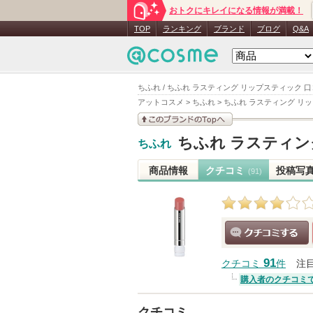
おトクにキレイになる情報が満載！
TOP
ランキング
ブランド
ブログ
Q&A
ちふれ / ちふれ ラスティング リップスティック 
アットコスメ
>
ちふれ
>
ちふれ ラスティング リ
このブランドの情報を
ちふれ ラスティン
ちふれ
見る
商品情報
クチコミ
投稿写
(91)
クチコミする
91
クチコミ
件
注
購入者のクチコミ
クチコミ