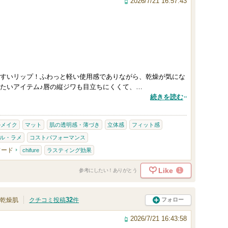
2026/7/21 16:57:43
すいリップ！ふわっと軽い使用感でありながら、乾燥が気にな
たいアイテム♪唇の縦ジワも目立ちにくくて、…
続きを読む
ルメイク
マット
肌の透明感・薄づき
立体感
フィット感
ル・ラメ
コストパフォーマンス
ワード
chifure
ラスティング効果
Like
1
参考にしたい！ありがとう
32
フォロー
乾燥肌
クチコミ投稿
件
2026/7/21 16:43:58