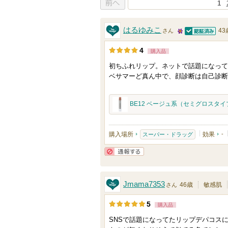
1
前へ
はるゆみこ
43
さん
認証済
2
4
購入品
5
初ちふれリップ。ネットで話題になって
人
ベサマーど真ん中で、顔診断は自己診断
以
上
BE12 ベージュ系（セミグロスタイ
の
メ
ン
購入場所
効果
-
スーパー・ドラッグ
バ
ー
通報する
に
Jmama7353
46歳
敏感肌
さん
お
気
5
購入品
に
SNSで話題になってたリップデパコス
入