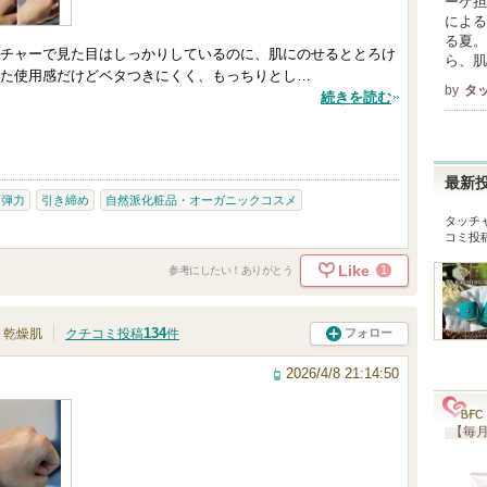
ーケ担
による
る夏。
チャーで見た目はしっかりしているのに、肌にのせるととろけ
ら、肌
た使用感だけどベタつきにくく、もっちりとし…
by
タ
続きを読む
最新
・弾力
引き締め
自然派化粧品・オーガニックコスメ
タッチ
コミ投
Like
1
参考にしたい！ありがとう
134
フォロー
乾燥肌
クチコミ投稿
件
2026/4/8 21:14:50
【毎月