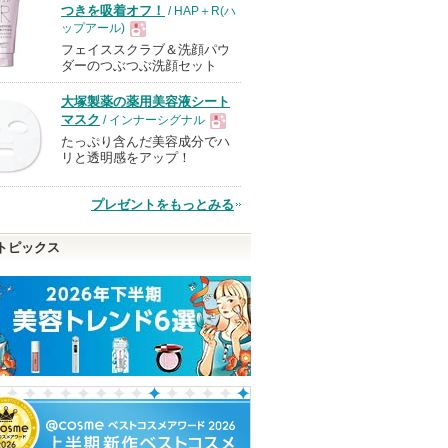
つきを吸着オフ！
/ HAP＋R(ハ
ップアール)
フェイススクラブ＆洗顔パウ
現
ダーのつぶつぶ洗顔セット
大塚製薬の薬用美容液シート
品
マスク
/ インナーシグナル
たっぷり含んだ美容成分でハ
現
リと透明感をアップ！
品
プレゼントをもっとみる
トピックス