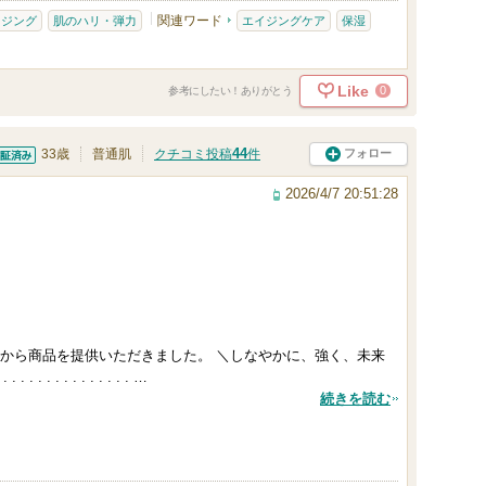
関連ワード
イジング
肌のハリ・弾力
エイジングケア
保湿
Like
0
参考にしたい！ありがとう
44
フォロー
33歳
普通肌
クチコミ投稿
件
済
2026/4/7 20:51:28
から商品を提供いただきました。 ＼しなやかに、強く、未来
 . . . . . . . . . . . . …
続きを読む