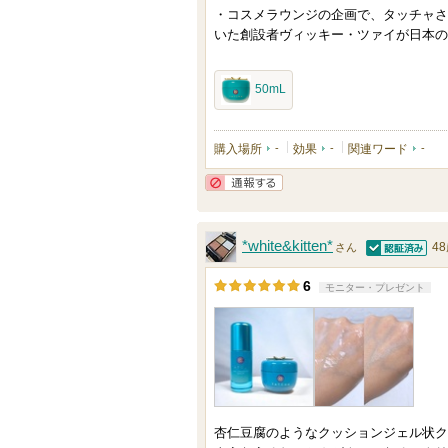
メ
・コスメラウンジの企画で、タッチャさ
ン
いた創設者ヴィッキー・ツァイが日本の
バ
ー
50mL
に
お
購入場所
-
効果
-
関連ワード
-
気
に
通報する
入
り
*white&kitten*
4
さん
登
認証済
6
モニター・プレゼント
録
さ
れ
て
い
ま
杏仁豆腐のようなクッションジェル状ク
す