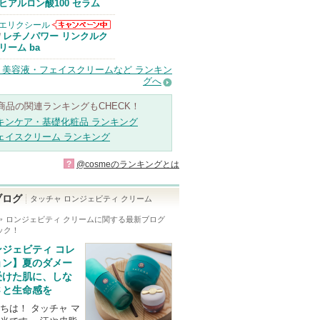
Anuaからのお
ヒアルロン酸100 セラム
知らせがありま
す
エリクシール
エリクシールか
レチノパワー リンクルク
/
らのお知らせが
リーム ba
あります
・美容液・フェイスクリームなど ランキン
グへ
商品の関連ランキングもCHECK！
キンケア・基礎化粧品 ランキング
ェイスクリーム ランキング
?
@cosmeのランキングとは
ブログ
タッチャ ロンジェビティ クリーム
ャ ロンジェビティ クリーム
に関する最新ブログ
ック！
ンジェビティ コレ
ョン】夏のダメー
受けた肌に、しな
さと生命感を
ちは！ タッチャ マ