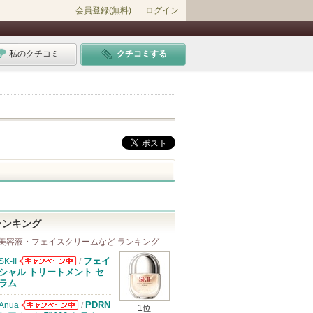
会員登録(無料)
ログイン
私のクチコミ
クチコミする
ランキング
美容液・フェイスクリームなど ランキング
フェイ
SK-II
/
SK-IIからのお
シャル トリートメント セ
知らせがありま
ラム
す
PDRN
Anua
/
1位