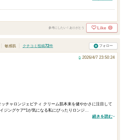
Like
0
参考にしたい！ありがとう
72
フォロー
敏感肌
クチコミ投稿
件
2026/4/7 23:50:24
タッチャロンジェビティ クリーム肌本来を健やかさに注目して
エイジングケア*1が気になる私にぴったりロンジ…
続きを読む