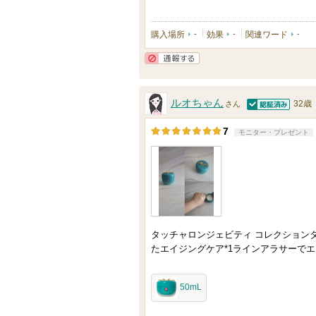
に
お
購入場所
-
効果
-
関連ワード
-
気
通報する
に
入
ルオちゃん
32歳
さん
り
認証済
登
7
モニター・プレゼント
録
さ
れ
て
い
タッチャロンジェビティ コレクション
ま
たエイジングケア*1ラインアラサーで
す
50mL