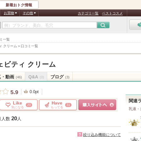
新着おトク情報
お買物
その他
カテゴリ一覧
ベストコスメ
コミ一覧
ィ クリーム
>
口コミ一覧
ェビティ クリーム
真・動画
Q&A
ブログ
(46)
(0)
(3)
5.9
0.0pt
関連
Like
Have
20
31
気になる
もってる
乳液・
ショッピングサイトへ
20
目人数
人
?
絞り込み機能について