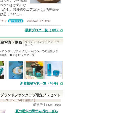
当です。 汗や皮脂
ベタつきが気にな
しかし、紫外線やエアコンによる乾燥か
は思っている…
ッチャ
2026/7/22 12:00:00
オフィシャ
ル
最新ブログ一覧（3件）
タッチャ ロンジェビティ ク
投稿写真・動画
リーム
ャ ロンジェビティ クリーム
についての最新クチ
稿写真・動画をピックアップ！
新着投稿写真一覧（46件）
ブランドファンクラブ限定プレゼント
 1・9・17・24日 開催！】
(応募受付：8/9～8/16)
夏の毛穴の黒ずみ汚れ・ざら