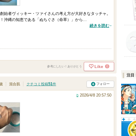
創始者ヴィッキー・ツァイさんの考え方が大好きなタッチャ。
！沖縄の知恵である「ぬちぐさ（命草）」から…
続きを読む
Like
0
参考にしたい！ありがとう
注目
51
フォロー
9歳
混合肌
クチコミ投稿
件
2026/4/8 20:57:50