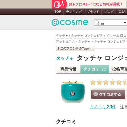
おトクにキレイになる情報が満載！
TOP
ランキング
ブランド
ブログ
Q&A
タッチャ / タッチャ ロンジェビティ クリーム 口
アットコスメ
>
タッチャ
>
タッチャ ロンジェビテ
このブランドの情報を
タッチャ ロンジ
タッチャ
見る
商品情報
クチコミ
投稿写
(20)
クチコミする
20
クチコミ
件
注
クチコミ