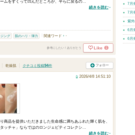
ームをすくって凹んだところが、平らに戻るの…
7月
続きを読む
7月
紫外
6月
関連ワード
-
イジング
肌のハリ・弾力
6月
Like
1
参考にしたい！ありがとう
94
フォロー
乾燥肌
クチコミ投稿
件
2026/4/8 14:51:10
り商品を提供いただきました生命感に満ちあふれた輝く肌を、
タッチャ」ならではのロンジェビティコレクシ…
続きを読む