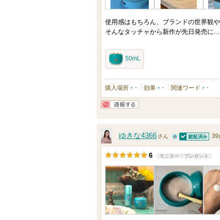
い
ま
使用感はもちろん、ブランドの世界観や
す
そんなタッチャから新作が先日発売に…
50mL
購入場所
-
効果
-
関連ワード
-
通報する
ゆきな4366
3
さん
認証済
1
6
モニター・プレゼント
0
人
以
上
の