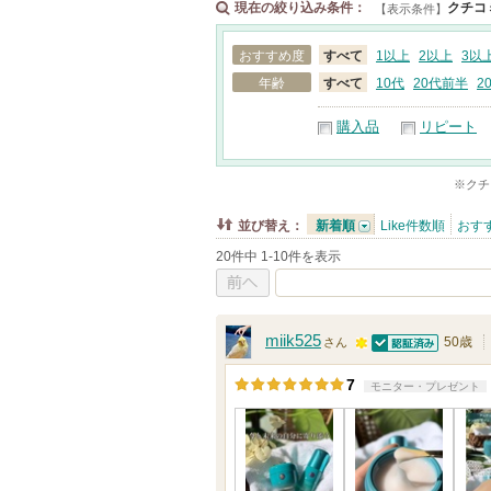
現在の絞り込み条件：
クチコ
【表示条件】
おすすめ度
すべて
1以上
2以上
3以
年齢
すべて
10代
20代前半
2
購入品
リピート
※クチ
並び替え：
新着順
Like件数順
おす
20件中 1-10件を表示
前へ
miik525
50歳
さん
認証済
1
7
モニター・プレゼント
0
0
人
以