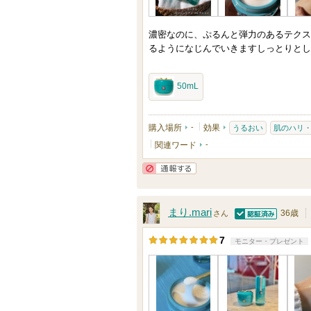
上
の
濃密なのに、ぷるんと弾力のあるテクス
メ
るようになじんでいきますしっとりとし
ン
バ
50mL
ー
に
購入場所
-
効果
うるおい
肌のハリ
お
関連ワード
-
気
に
通報する
入
り
まり.mari
36歳
さん
認証済
登
7
モニター・プレゼント
録
さ
れ
て