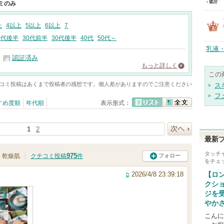
ミのみ
上
4以上
5以上
6以上
7
0代後半
30代前半
30代後半
40代
50代～
乳液
認証済み
もっと詳しく
この
コミ投稿はあくまで投稿者の感想です。個人差がありますのでご注意ください
ス
フ
すめ度順
年代順
表示形式：
リスト
全文
1
2
最新
次へ
タッチ
975
フォロー
乾燥肌
クチコミ投稿
件
をチェ
2026/4/8 23:39:18
【ロ
クシ
ジを
やか
こんに