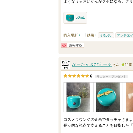
ようなうるおいかんがクセになる。クリ
50mL
購入場所
-
効果
うるおい
アンチエ
通報する
かーたん＆ぴえーる
44歳
さん
5
6
モニター・プレゼント
人
以
上
の
メ
ン
コスメラウンジの企画でタッチャさまよ
バ
長期的な視点で支えることを目指した「
ー