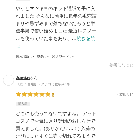
やっとマツキヨのネット通販で手に入
れました そんなに簡単に長年の毛穴詰
まりや黒ずみまで落ちないだろうと半
信半疑で使い始めました 最近レチノー
ルも使っていた事もあり、…
続きを読
む
購入場所
-
効果
-
関連ワード
-
参考になった
Jumi.n
さん
57歳
普通肌
クチコミ投稿 43件
6
2026/7/14
購入品
どこにも売ってないですよね。 アット
コスメでお気に入り登録のおしらせで
買えました。(ありがたい…！) 入荷の
たびにまたすぐに売り切れてるようで