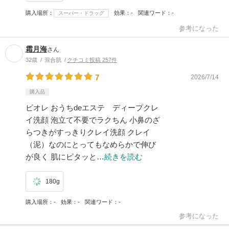
購入場所
効果
-
関連ワード
-
スーパー・ドラッグ
参考になった
霜月海
さん
32歳
混合肌
クチコミ投稿 257件
7
2026/7/14
購入品
ビオレ おうちdeエステ ディープクレ
イ洗顔 泡立て不要でラクちん 小鼻のざ
らつきがすっきりクレイ洗顔 クレイ
（泥）なのにとってもなめらかで伸び
が良く 肌にピタッと…
続きを読む
180g
購入場所
-
効果
-
関連ワード
-
参考になった