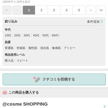
1260件中 1-10件を表示
1
2
3
4
5
絞り込み
条件追加
年代
10代
20代
30代
40代
50代
60代~
肌質
普通肌
乾燥肌
脂性肌
混合肌
敏感肌
アトピー
商品使用レベル
購入品
リピート
クチコミを投稿する
この商品を購入する
@cosme SHOPPING