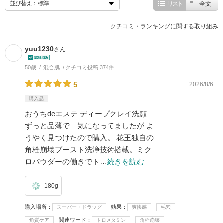
並び替え：
リスト
全文
クチコミ・ランキングに関する取り組み
yuu1230
さん
50歳
混合肌
クチコミ投稿 374件
5
2026/8/6
購入品
おうちdeエステ ディープクレイ洗顔
ずっと品薄で 気になってましたが よ
うやく見つけたので購入。 花王独自の
角栓崩壊ブースト洗浄技術搭載。ミク
ロパウダーの働きでト…
続きを読む
180g
購入場所
効果
スーパー・ドラッグ
爽快感
毛穴
関連ワード
角質ケア
トロメタミン
角栓崩壊