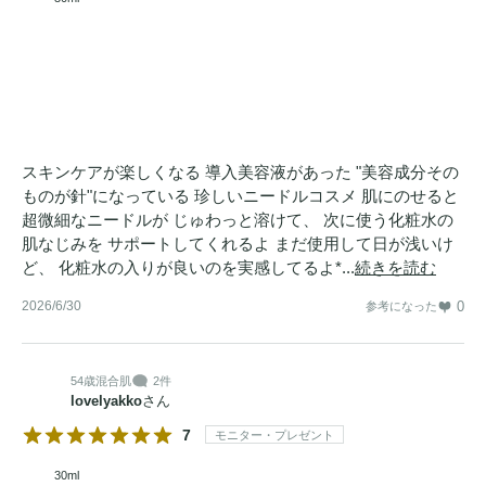
スキンケアが楽しくなる 導入美容液があった "美容成分その
ものが針"になっている 珍しいニードルコスメ 肌にのせると
超微細なニードルが じゅわっと溶けて、 次に使う化粧水の
肌なじみを サポートしてくれるよ まだ使用して日が浅いけ
ど、 化粧水の入りが良いのを実感してるよ*...
続きを読む
2026/6/30
0
参考になった
54歳
混合肌
2件
lovelyakko
さん
7
モニター・プレゼント
30ml