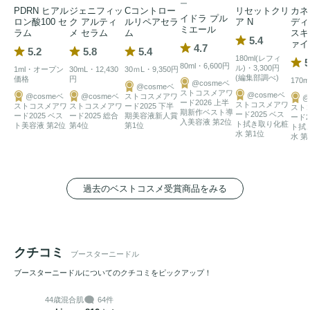
●ニードルなのに驚くほど心地よい

ー
PDRN ヒアル
ジェニフィッ
Cコントロー
リセットクリ
カネ
イドラ プル
ニードルは刺さると肌内の水分と交わって溶けるので、肌内
ロン酸100 セ
ク アルティ
ルリペアセラ
ア N
ディ
ミエール
ラム
メ セラム
ム
スキ
に針が一切残りません。

5.4
ァイ
4.7
5.2
5.8
5.4
だから、チクチク感がほとんどありません。

180ml(レフィ
5
80ml・6,600円
ル)・3,300円
1ml・オープン
30mL・12,430
30ｍL・9,350円
(編集部調べ)
価格
円
170m
@cosmeベ
@cosmeベ
※1　角質層まで

ストコスメアワ
@cosmeベ
@cosmeベ
@cosmeベ
ストコスメアワ
@
ード2026 上半
ストコスメアワ
ストコスメアワ
ストコスメアワ
ード2025 下半
スト
※2　乳酸桿菌細胞外小胞(整肌成分)

期新作ベスト導
ード2025 ベス
ード2025 ベス
ード2025 総合
期美容液新人賞
ード2
入美容液 第2位
ト拭き取り化粧
ト美容液 第2位
第4位
第1位
ト拭
※3　整肌成分

水 第1位
水 第
※4　
セラミド
NG、
セラミド
AP、
セラミド
AG、
セラミド
NP、
セラミド
EOP(整肌成分)

※5　1個（30mL）あたり
過去のベストコスメ受賞商品をみる
クチコミ
ブースターニードル
ブースターニードルについてのクチコミをピックアップ！
44歳
混合肌
64件