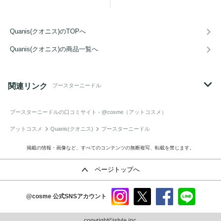
Quanis(クオニス)のTOPへ
Quanis(クオニス)の商品一覧へ
関連リンク
ブースターニードル
ブースターニードル
の口コミサイト - @cosme（アットコスメ）
アットコスメ
Quanis(クオニス)
ブースターニードル
掲載の情報・画像など、すべてのコンテンツの無断複写、転載を禁じます。
ページトップへ
@cosme
公式SNSアカウント
instag
x
faceb
line
ram
ook
copyright©istyle,inc.