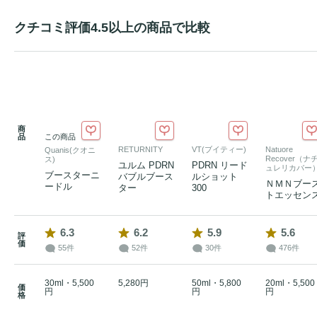
クチコミ評価4.5以上の商品で比較
商
品
この商品
RETURNITY
VT(ブイティー)
Natuore
Quanis(クオニ
Recover（ナ
ス)
ユルム PDRN
PDRN リード
ュレリカバー
ブースターニ
バブルブース
ルショット
ＮＭＮブー
ードル
ター
300
トエッセン
6.3
6.2
5.9
5.6
評
価
55件
52件
30件
476件
30ml・5,500
5,280円
50ml・5,800
20ml・5,500
価
円
円
円
格