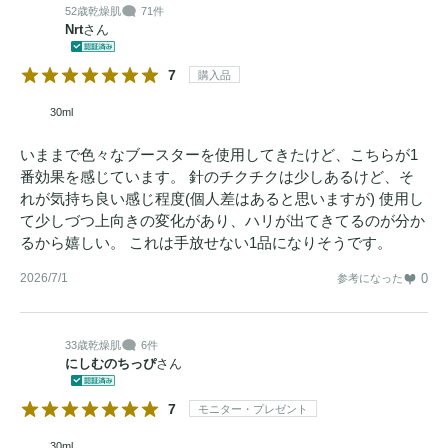
52歳
乾燥肌
71件
Nrt
さん
7
購入品
30ml
いままで色々なブースターを使用してきたけど、こちらが1
番効果を感じています。 針のチクチクは少しあるけど、そ
れが気持ち良い感じ程度(個人差はあると思いますが) 使用し
て少しづつ上向きの変化があり、ハリが出てきてるのが分か
るから嬉しい。 これは手放せない1品になりそうです。
2026/7/1
0
参考になった
33歳
乾燥肌
6件
にしむのちっぴ
さん
7
モニター・プレゼント
30ml