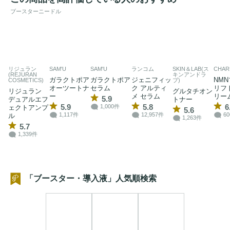
ブースターニードル
リジュラン
SAM'U
SAM'U
ランコム
SKIN＆LAB(ス
CHAR
(REJURAN
キンアンドラ
ガラクトポア
ガラクトポア
ジェニフィッ
NM
COSMETICS)
ブ)
オーツートナ
セラム
ク アルティ
リフ
リジュラン
グルタチオン
ー
メ セラム
リー
5.9
デュアルエフ
トナー
5.9
5.8
6
1,000件
ェクトアンプ
5.6
1,117件
12,957件
6
ル
1,263件
5.7
1,339件
「ブースター・導入液」人気順検索