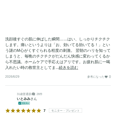
洗顔後すぐの肌に伸ばした瞬間……はい、しっかりチクチク
します。痛いというよりは「お、効いてる効いてる！」とい
う謎のM心がくすぐられる程度の刺激。 翌朝のハリを知って
しまうと、毎晩のチクチクがだんだん快感に変わってくるか
ら不思議。ホームケアで手応えはアリです。お疲れ肌に一喝
入れたい時の救世主としてま...
続きを読む
2026/6/29
0
参考になった
31歳
普通肌
28件
いとみみ
さん
7
モニター・プレゼント