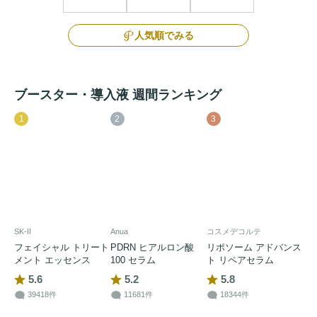
人気順でみる
ブースター・導入液 週間ランキング
1
2
3
SK-II
Anua
コスメデコルテ
フェイシャル トリート
PDRN ヒアルロン酸
リポソーム アドバンス
メント エッセンス
100 セラム
ト リペアセラム
5.6
5.2
5.8
39418件
11681件
18344件