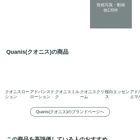
投稿写真・動画
他130件
Quanis(クオニス)の商品
クオニスロー
アドバンスド
クオニスミル
クオニスクリ
桜白エッセン
アド
ション
ローション
ク
ーム
ス
エマ
Quanis(クオニス)のブランドページへ
この商品を高評価している人のおすすめ