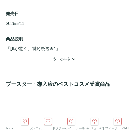
発売日
2026/5/11 
商品説明
「肌が驚く、瞬間浸透※1」

●100％
美容液
マイクロニードル

もっとみる
乳酸菌由来エクソソーム※2やナイアシンアミド※3、5種の
セラミド
※4など、厳選した美容成分をそのまま針に結晶
化。

ブースター・導入液のベストコスメ受賞商品
不純物を一切含まない、高純度なケアを叶えます。

●驚異の約2億本※5のニードル配合

超微細なニードルが肌への通り道をひらき、その後の
スキン
ケア
を底上げします。

Anua
ランコム
ドクターケイ
ポール ＆ ジョ
ベネフィーク
KAN