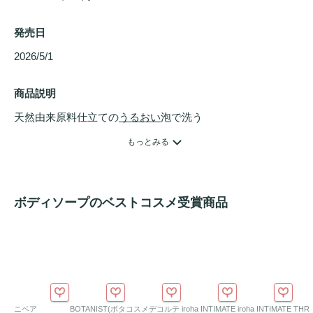
発売日
2026/5/1 
商品説明
天然由来原料仕立ての
うるおい
泡で洗う

たっぷり使える
ボディソープ
誕生

もっとみる
家族の肌に、まっすぐなやさしさ

敏感肌・デリケートな肌にもお使いいただけます。

ボディソープのベストコスメ受賞商品
1. 石けん素地と美容成分ですっきり快適

なめらか泡で、
うるおい
は奪わずにすっきりと洗い上げま
す。

合成界面活性剤をはじめとする石油由来成分は一切不使用

ニベア
BOTANIST(ボタ
コスメデコルテ
iroha INTIMATE
iroha INTIMATE
THR