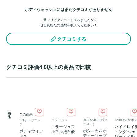
ボディウォッシュにはまだクチコミがありません
一番ノリでクチコミしてみませんか？
ぜひあなたの感想を教えてください！
クチコミする
クチコミ評価4.5以上の商品で比較
商
この商品
品
コラージュ
BOTANIST(ボタ
SABON(サボン
TNオーガニッ
ニスト)
ク
コラージュフ
ハイドレイ
ボタニカルボ
ボディウォッ
ルフル泡石鹸
ィング シャ
ディーソープ
シュ
ワーオイル