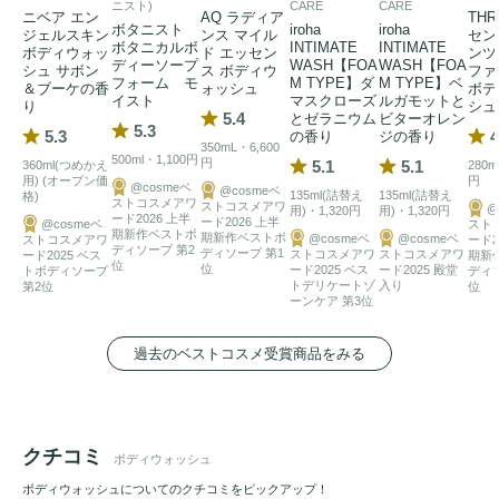
2. 
セラミド
＆
ヒアルロン酸
で、しっとり

ニスト)
CARE
CARE
ニベア エン
AQ ラディア
THR
ボタニスト
iroha
iroha
肌の潤いと
弾力
をキープする保水成分でキメ細やかな肌へ。

ジェルスキン
ンス マイル
セン
ボタニカルボ
INTIMATE
INTIMATE
ボディウォッ
ド エッセン
ンツ
＜
セラミド
NP、
セラミド
AP、
ヒアルロン酸
Na

ディーソープ
WASH【FOA
WASH【FOA
シュ サボン
ス ボディウ
ファ
フォーム モ
M TYPE】ダ
M TYPE】ベ
＆ブーケの香
ォッシュ
ボデ
イスト
マスクローズ
ルガモットと
り
シュ
5.4
とゼラニウム
ビターオレン
3. こだわりの8種の
ハーブ
エキス※

5.3
5.3
4
の香り
ジの香り
350mL・6,600
肌荒れをしっかり防ぐ相乗効果で健やかな肌を保ちます。

500ml・1,100円
円
5.1
5.1
360ml(つめかえ
280m
※カンゾウ、カミツレ、ツボクサ、ローズマリー、チャ葉、
用) (オープン価
円
@cosmeベ
@cosmeベ
135ml(詰替え
135ml(詰替え
格)
ストコスメアワ
イタドリ根、オウゴン根、カンゾウ根エキス

ストコスメアワ
@
用)・1,320円
用)・1,320円
ード2026 上半
ード2026 上半
@cosmeベ
スト
期新作ベストボ
期新作ベストボ
@cosmeベ
@cosmeベ
ストコスメアワ
ード2
ディソープ 第2
ディソープ 第1
ストコスメアワ
ストコスメアワ
ード2025 ベス
期新
たっぷり400mL

位
位
ード2025 ベス
ード2025 殿堂
トボディソープ
ディ
トデリケートゾ
入り
第2位
位
詰め替えパウチ

ーンケア 第3位
過去のベストコスメ受賞商品をみる
石けん成分は、排水として河川に流れ出たあと時間をかけず
に水と二酸化酸素に生分解される環境にも優しい素材です。
クチコミ
ボディウォッシュ
ボディウォッシュについてのクチコミをピックアップ！