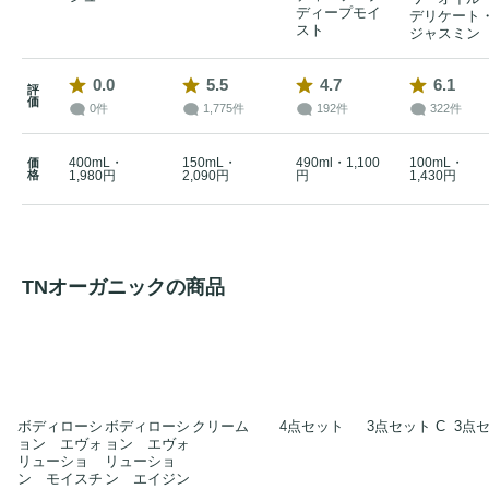
ディープモイ
デリケート
スト
ジャスミン
0.0
5.5
4.7
6.1
評
価
0件
1,775件
192件
322件
400mL・
150mL・
490ml・1,100
100mL・
価
格
1,980円
2,090円
円
1,430円
TNオーガニックの商品
ボディローシ
ボディローシ
クリーム
4点セット
3点セット C
3点セ
ョン エヴォ
ョン エヴォ
リューショ
リューショ
ン モイスチ
ン エイジン