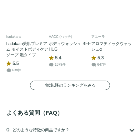
hadakara
HACCI(ハッチ)
アユーラ
hadakara美肌プレミア
ボディウォッシュ BEE
アロマティックウォッ
ム モイストボディケア
HUG
シュα
ソープ 泡タイプ
5.4
5.3
5.5
1579件
647件
638件
4位以降のランキングをみる
よくある質問（FAQ）
どのような特徴の商品ですか？