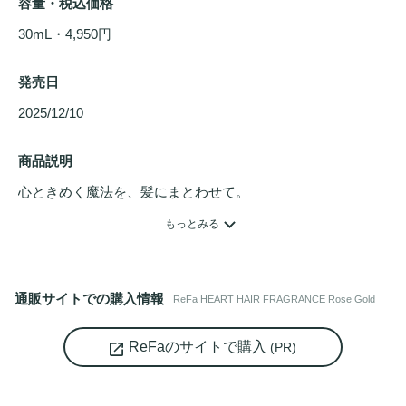
容量・税込価格
30mL・4,950円
発売日
2025/12/10 
商品説明
心ときめく魔法を、髪にまとわせて。

もっとみる
指先で髪に触れるとき、ふと鏡を覗いたとき、

歩くリズムに毛先がゆれるとき。

通販サイトでの購入情報
ReFa HEART HAIR FRAGRANCE Rose Gold
スタイリング
を終えた髪に、 シュッとひとふき。

やわらかな彩りは、髪と心をうるおわせ、

ReFaのサイトで購入
(PR)
毎日にそっと魔法をかける。

ハートがときめく、MAGICAL MOMENT