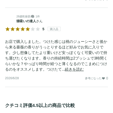
28歳
乾燥肌
1件
猫吸いの達人
さん
5
購入品
お店で購入しました。つけた感じは桃のジューシーさと後か
ら来る薔薇の香りがうっとりするほど好みでお気に入りで
す。少し想像してたより重いけど安っぽくなく可愛いので持
ち運びたくなります。香りの持続時間は2プッシュで3時間く
らいかな？やっぱり時間が経つと薄くなるのでこまめにつけ
るのをオススメします。つけたて...
続きを読む
2026/6/28
0
参考になった
クチコミ評価4.5以上の商品で比較