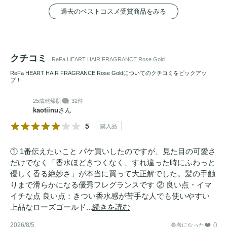
過去のベストコスメ受賞商品をみる
クチコミ
ReFa HEART HAIR FRAGRANCE Rose Gold
ReFa HEART HAIR FRAGRANCE Rose Goldについてのクチコミをピックアッ
プ！
25歳
乾燥肌
32件
kaotiinu
さん
5
購入品
① 1番伝えたいこと パケ買いしたのですが、見た目の可愛さ
だけでなく「香水ほどきつくなく、すれ違った時にふわっと
優しく香る絶妙さ」が本当に買って大正解でした。髪の手触
りまで滑らかになる優秀フレグランスです ② 良い点・イマ
イチな点 良い点：きつい香水感が苦手な人でも使いやすい
上品なローズゴールド...
続きを読む
2026/8/5
0
参考になった