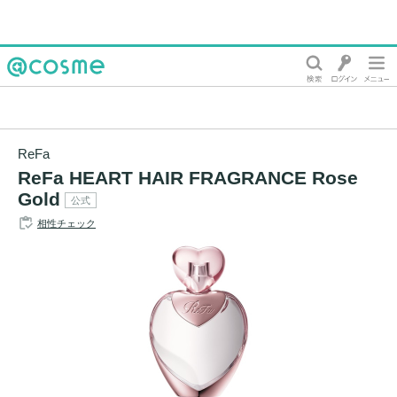
@cosme
ReFa
ReFa HEART HAIR FRAGRANCE Rose
Gold
公式
相性チェック