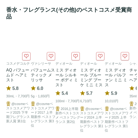
香水・フレグランス(その他)のベストコスメ受賞商
品
コスメデコルテ
ヴァシリーサ
ディオール
ディオール
ディオール
シャ
AQ パフュー
パフュームス
ミス ディオ
ミス ディオ
ミス ディオ
チャ
ムド ヘアミ
ティック メ
ール シルキ
ール ブルー
ール パルフ
ー 
スト
リッサ
ー ボディ ミ
ミング ブー
ァン ミニ ミ
ヘア
スト
ケ ミニ ミス
ス
5.8
6.0
6
5.4
5.7
5.9
30mL・7,700円
5g・1,650円
35ml
100ml・7,700円
6,710円
10,010円
@cosmeベ
@cosmeベ
2
ストコスメアワ
ストコスメアワ
新作
2016上半期
@cosmeベ
@cosmeベ
ード2025 下半
ード2017 上半
メ 
新作ベストコス
ストコスメアワ
ストコスメアワ
期フレグランス
期新作 ベストフ
ランス
メ ベストフレグ
ード2024 上半
ード2025 上半
新人賞 第1位
レグランス 第3
ランス 第2位
期新作ベストフ
期新作ベストフ
位
レグランス 第1
レグランス 第1
位
位