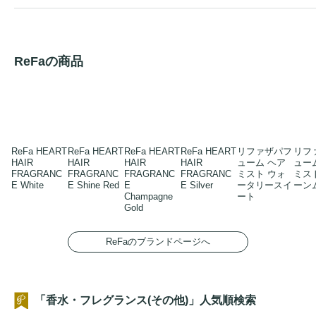
ReFaの商品
ReFa HEART
ReFa HEART
ReFa HEART
ReFa HEART
リファザパフ
リフ
HAIR
HAIR
HAIR
HAIR
ューム ヘア
ュー
FRAGRANC
FRAGRANC
FRAGRANC
FRAGRANC
ミスト ウォ
ミス
E White
E Shine Red
E
E Silver
ータリースイ
ーン
Champagne
ート
Gold
ReFaのブランドページへ
「香水・フレグランス(その他)」人気順検索