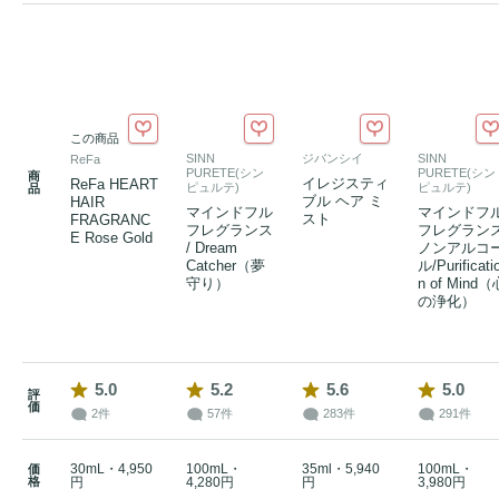
この商品
SINN
ジバンシイ
SINN
ReFa
PURETE(シン
PURETE(シン
商
イレジスティ
ReFa HEART
ピュルテ)
ピュルテ)
品
ブル ヘア ミ
HAIR
マインドフル
マインドフ
スト
FRAGRANC
フレグランス
フレグラン
E Rose Gold
/ Dream
ノンアルコ
Catcher（夢
ル/Purificati
守り）
n of Mind（
の浄化）
5.0
5.2
5.6
5.0
評
価
2件
57件
283件
291件
30mL・4,950
100mL・
35ml・5,940
100mL・
価
格
円
4,280円
円
3,980円