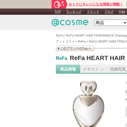
おトクにキレイになる情報が満載！
TOP
ランキング
ブランド
ブログ
Q&A
ReFa / ReFa HEART HAIR FRAGRANCE Champ
アットコスメ
>
ReFa
>
ReFa HEART HAIR FRAG
このブランドの情報を
ReFa HEART HAIR
ReFa
見る
商品情報
クチコミ
投稿写真
(0)