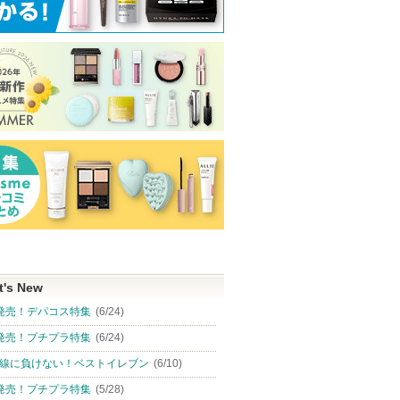
t's New
発売！デパコス特集
(6/24)
発売！プチプラ特集
(6/24)
線に負けない！ベストイレブン
(6/10)
発売！プチプラ特集
(5/28)