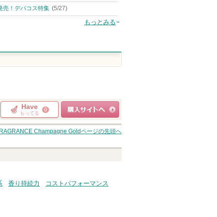
発売！デパコス特集
(5/27)
もっとみる
Have
0
もってる
ショッピングサイト
FRAGRANCE Champagne Gold
ページの先頭へ
へ
系
香り持続力
コストパフォーマンス