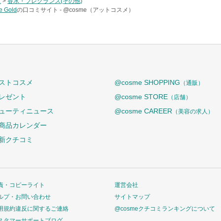
ス
>
香水・フレグランス(その他)
 Gold
の口コミサイト -
@cosme（アットコスメ）
ストコスメ
@cosme SHOPPING
（通販）
レゼント
@cosme STORE
（店舗）
ューティニュース
@cosme CAREER
（美容の求人）
商品カレンダー
新クチコミ
責・コピーライト
運営会社
ルプ・お問い合わせ
サイトマップ
用規約違反に関するご連絡
@cosmeクチコミランキングについて
スタマーサポートブログ