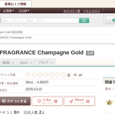
新着おトク情報
お買物
その他
カテゴリ一覧
ベストコスメ
agne Gold 商品情報
RANCE Champagne Gold
 FRAGRANCE Champagne Gold
公式
・動画
Q&A
ブログ
(0)
(0)
(0)
0
-pt
クチコミ評価
30mL・4,950円
関連
容量・税込価格
香水・
2025/12/10
発売日
Like
Have
2
0
気になる
もってる
クチコミする
0
2
クチコミ
件
注目人数
人