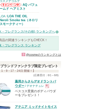
コスメデコルテ
AQ パフュ
/
コスメデコルテ
ームド ヘアミスト
からのお知らせ
があります
LOA THE OIL
LOA
/
Neroli Smoke tea（ネロリ
スモークティー）
水・フレグランス(その他) ランキングへ
商品の関連ランキングもCHECK！
水・フレグランス ランキング
?
@cosmeのランキングとは
ブランドファンクラブ限定プレゼント
 1・9・17・24日 開催！】
(応募受付：8/1～8/8)
薬用さらさらデオドラントパ
ウダー
/ デオナチュレ
ベスコス受賞のボディパウダ
現
ーをプレゼント！
品
アテニア ミッドナイトモイス