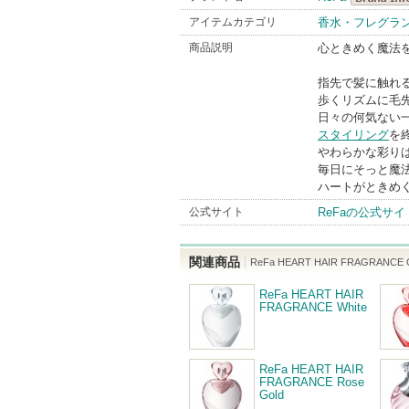
ReFa
アイテムカテゴリ
香水・フレグラ
BrandInfo
商品説明
心ときめく魔法
指先で髪に触れ
歩くリズムに毛
日々の何気ない
スタイリング
を
やわらかな彩り
毎日にそっと魔
ハートがときめく、
公式サイト
ReFaの公式サイ
関連商品
ReFa HEART HAIR FRAGRANCE C
ReFa HEART HAIR
FRAGRANCE White
ReFa HEART HAIR
FRAGRANCE Rose
Gold