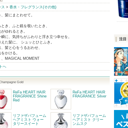
ンス
>
香水・フレグランス(その他)
を、髪にまとわせて。
るとき、ふと鏡を覗いたとき、
先がゆれるとき。
一瞬に、気持ちがふわりと浮き立つ幸せを。
注目
終えた髪に、 シュッとひとふき。
は、髪と心をうるおわせ、
法をかける。
MAGICAL MOMENT
トへ
hampagne Gold
ReFa HEART HAIR
ReFa HEART HAIR
FRAGRANCE Shine
FRAGRANCE Silver
Red
リファザパフューム
リファザパフューム
ヘアミスト ウォー
ヘアミスト クリー
タリースイート
ンムスク