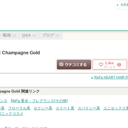
6月
・動画
Q&A
ブログ
(0)
(0)
(0)
 Champagne Gold
Like
2
気になる
クチコミする
ReFa HEART HAIR 
pagne Gold
関連リンク
ランス
ReFa 香水・フレグランス(その他)
か系
フローラル系
セクシー系
スイート系
スパイシー系
ユニセックス
ガニックコスメ