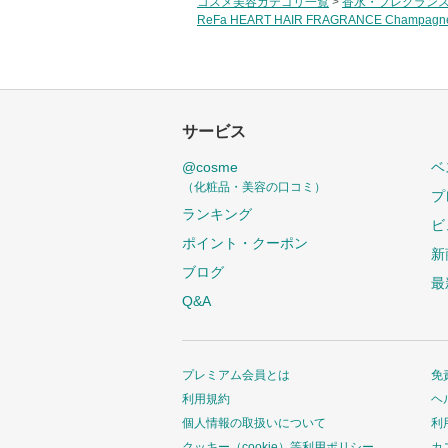
コスメ美容カテゴリ一覧
>
香水・フレグラン
ReFa HEART HAIR FRAGRANCE Champagne
サービス
@cosme
ベ
（化粧品・美容の口コミ）
プ
ランキング
ビ
ポイント・クーポン
新
ブログ
最
Q&A
プレミアム会員とは
免
利用規約
ヘ
個人情報の取扱いについて
利
クッキー（cookie）等利用ポリシー
カ