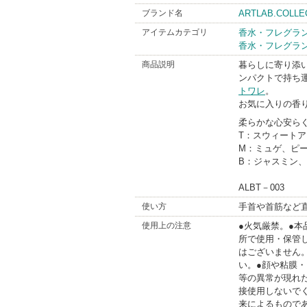
ブランド名
ARTLAB.COLLE
アイテムカテゴリ
香水・フレグラ
香水・フレグラ
商品説明
暮らしに寄り添
ンパクトで持ち
トワレ
。
お気に入りの香
柔らかな心安ら
T：スウィート
M：ミュゲ、ピ
B：ジャスミン
ALBT－003
使い方
手首や首筋など
使用上の注意
●火気厳禁。●
所で使用・保管
はございません
い。●顔や粘膜
等の異常が現れ
接使用しないで
来によるもので