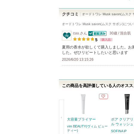
クチコミ
オードトワレ Musk savon(ムスク
オードトワレ Musk savon(ムスク サボン)
につい
cuu.
さん
30歳 / 混合肌
認証済
5
購入品
夏用の香水が欲しくて購入しました。お
した。ぜひリピートしたいと思います
2026/6/20 13:15:26
この商品を高評価している人のオススメ
大容量プライマー
ポア クリアリ
ル ウォッシュ
vim BEAUTY(ヴィム ビュー
ティー)
SOFINA iP