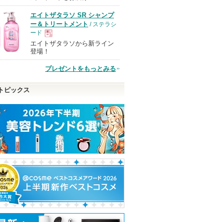
エイトザタラソ SR シャンプ
品
ー＆トリートメント
/ ステラシ
ード
エイトザタラソから新ライン
現
登場！
プレゼントをもっとみる
品
トピックス