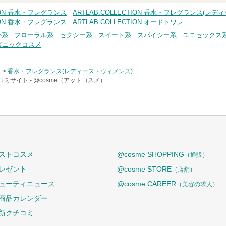
TION 香水・フレグランス
ARTLAB.COLLECTION 香水・フレグランス(レ
TION 香水・フレグランス
ARTLAB.COLLECTION オードトワレ
か系
フローラル系
セクシー系
スイート系
スパイシー系
ユニセックス
ガニックコスメ
ス
>
香水・フレグランス(レディース・ウィメンズ)
コミサイト -
@cosme（アットコスメ）
ストコスメ
@cosme SHOPPING
（通販）
レゼント
@cosme STORE
（店舗）
ューティニュース
@cosme CAREER
（美容の求人）
商品カレンダー
新クチコミ