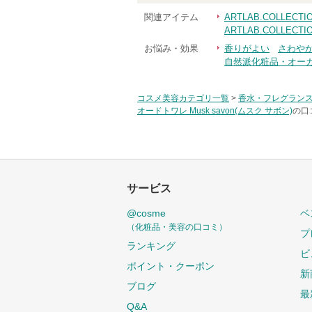
関連アイテム
ARTLAB.COLLEC
ARTLAB.COLLEC
お悩み・効果
香りがよい
さわや
自然派化粧品・オー
コスメ美容カテゴリ一覧
>
香水・フレグラン
オードトワレ Musk savon(ムスク サボン)
の口
サービス
@cosme
ベ
（化粧品・美容の口コミ）
プ
ランキング
ビ
ポイント・クーポン
新
ブログ
最
Q&A