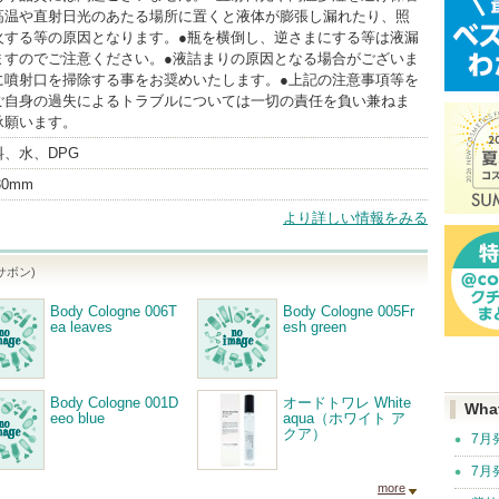
高温や直射日光のあたる場所に置くと液体が膨張し漏れたり、照
火する等の原因となります。●瓶を横倒し、逆さまにする等は液漏
ますのでご注意ください。●液詰まりの原因となる場合がございま
に噴射口を掃除する事をお奨めいたします。●上記の注意事項等を
ご自身の過失によるトラブルについては一切の責任を負い兼ねま
承願います。
、水、DPG
130mm
より詳しい情報をみる
 サボン)
Body Cologne 006T
Body Cologne 005Fr
ea leaves
esh green
Body Cologne 001D
オードトワレ White
Wha
eeo blue
aqua（ホワイト ア
クア）
7月
7月
more