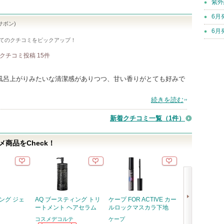
紫外
6月
 サボン)
6月
てのクチコミをピックアップ！
クチコミ投稿
15
件
風呂上がりみたいな清潔感がありつつ、甘い香りがとても好みで
続きを読む
新着クチコミ一覧
（1件）
商品をCheck！
ング ジェ
AQ ブースティング トリ
ケープ FOR ACTIVE カー
ピメル うそつ
ートメント ヘアセラム
ルロックマスカラ下地
pdc
コスメデコルテ
ケープ