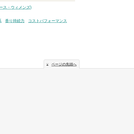
ディース・ウィメンズ)
系
香り持続力
コストパフォーマンス
ページの先頭へ