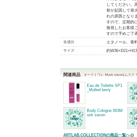
してください。
射が起因して発
れの原因となり
すので、定期的
無視したお客様
すので予めご了
全成分
エタノール、香料
サイズ
約W36×D21×H
関連商品
オードトワレ Musk savon(ムスク
Eau de Toilette SP1
_Mulled berry
Body Cologne 003M
usk savon
ARTLAB.COLLECTIONの商品一覧へ