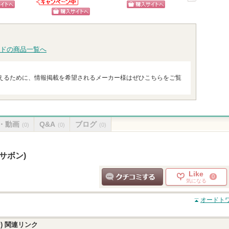
ショッ
次
コスメデコルテ
ピン
ショッピン
からのお知らせ
グサイ
へ
ショッピン
があります
トへ
グサイトへ
グサイトへ
ドの商品一覧へ
えるために、情報掲載を希望されるメーカー様はぜひこちらをご覧
・動画
Q&A
ブログ
(0)
(0)
(0)
 サボン)
Like
0
気になる
クチコミする
オードトワレ
)
関連リンク