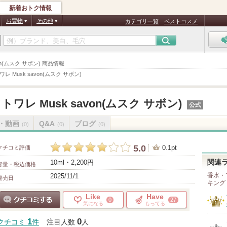
新着おトク情報
お買物
その他
カテゴリ一覧
ベストコスメ
avon(ムスク サボン) 商品情報
レ Musk savon(ムスク サボン)
トワレ Musk savon(ムスク サボン)
公式
・動画
Q&A
ブログ
(0)
(0)
(0)
5.0
0.1pt
クチコミ評価
10ml・2,200円
関連
容量・税込価格
香水・
2025/11/1
発売日
キング
Like
Have
0
27
気になる
もってる
クチコミする
1
0
クチコミ
件
注目人数
人