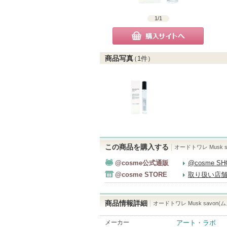
1
/
1
購入サイトへ
商品写真
（
1
件）
この商品を購入する
オードトワレ Musk s
@cosme公式通販
@cosme S
@cosme STORE
取り扱い店
商品情報詳細
オードトワレ Musk savon(
メーカー
アート・ラボ