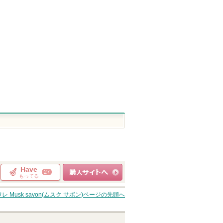
ピン
ショッピン
ショッピ
ショッピン
トへ
グサイトへ
グサイト
グサイトへ
Have
27
もってる
ショッピングサイト
 Musk savon(ムスク サボン)
ページの先頭へ
へ