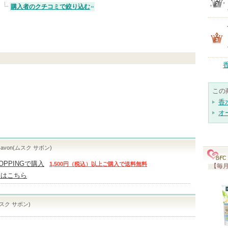
購入者のクチコミで絞り込む
この
香
オ
avon(ムスク サボン)
HOPPINGで購入
1,500円（税込）以上ご購入で送料無料
【毎月
舗はこちら
ムスク サボン)