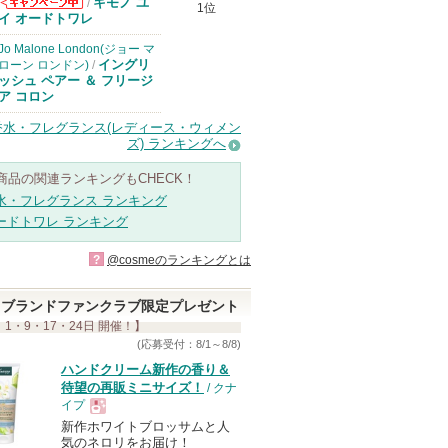
キモノ ユ
/
1位
コスメデコルテ
イ オードトワレ
からのお知らせ
があります
Jo Malone London(ジョー マ
イングリ
ローン ロンドン)
/
ッシュ ペアー ＆ フリージ
ア コロン
香水・フレグランス(レディース・ウィメン
ズ) ランキングへ
商品の関連ランキングもCHECK！
水・フレグランス ランキング
ードトワレ ランキング
?
@cosmeのランキングとは
ブランドファンクラブ限定プレゼント
 1・9・17・24日 開催！】
(応募受付：8/1～8/8)
ハンドクリーム新作の香り＆
待望の再販ミニサイズ！
/ クナ
イプ
新作ホワイトブロッサムと人
現
気のネロリをお届け！