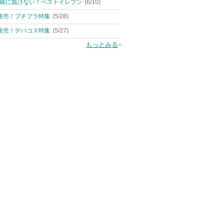
線に負けない！ベストイレブン
(6/10)
発売！プチプラ特集
(5/28)
発売！デパコス特集
(5/27)
もっとみる
きマスカラ
ニベア２ＷＡＹ美容洗顔
メゾン ド カーム ブライ
ダイブイン マル
トニング ミストセラム
ニベア
Torriden (トリデン
ナリスアップ