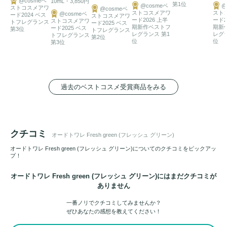
@cosmeベ
10mL・3,850円
第1位
@cosmeベ
@
ストコスメアワ
@cosmeベ
ストコスメアワ
スト
@cosmeベ
ード2024 ベス
ストコスメアワ
ード2026 上半
ード2
ストコスメアワ
トフレグランス
ード2025 ベス
期新作ベストフ
期新
ード2025 ベス
第3位
トフレグランス
レグランス 第1
レグ
トフレグランス
第2位
位
位
第3位
過去のベストコスメ受賞商品をみる
クチコミ
オードトワレ Fresh green (フレッシュ グリーン)
オードトワレ Fresh green (フレッシュ グリーン)についてのクチコミをピックアッ
プ！
オードトワレ Fresh green (フレッシュ グリーン)にはまだクチコミが
ありません
一番ノリでクチコミしてみませんか？
ぜひあなたの感想を教えてください！