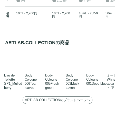
0件
1,103件
473件
21
10ml・2,200円
10ml・2,200
10mL・2,750
50ml・
価
格
円
円
円
ARTLAB.COLLECTIONの商品
Eau de
Body
Body
Body
Body
オー
Toilette
Cologne
Cologne
Cologne
Cologne
Whit
SP1_Mulled
006Tea
005Fresh
003Musk
001Deeo blue
aqu
berry
leaves
green
savon
ト 
ARTLAB.COLLECTIONのブランドページへ