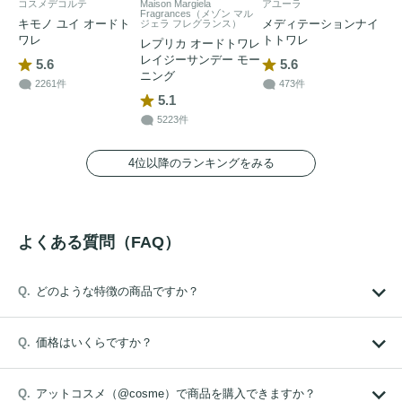
コスメデコルテ
Maison Margiela
アユーラ
Fragrances（メゾン マル
キモノ ユイ オードト
メディテーションナイ
ジェラ フレグランス）
ワレ
トトワレ
レプリカ オードトワレ
レイジーサンデー モー
5.6
5.6
ニング
2261件
473件
5.1
5223件
4位以降のランキングをみる
よくある質問（FAQ）
どのような特徴の商品ですか？
価格はいくらですか？
アットコスメ（@cosme）で商品を購入できますか？