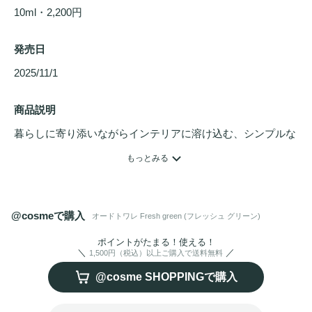
10ml・2,200円
発売日
2025/11/1 
商品説明
暮らしに寄り添いながらインテリアに溶け込む、シンプルな
香りのシリーズ。コンパクトで持ち運びやすく、どこでも気
もっとみる
軽にお気に入りの香りを楽しめる
オードトワレ
。

お気に入りの香りを、お気に入りの場所で、幅広く楽しめま
す。
@cosmeで購入
オードトワレ Fresh green (フレッシュ グリーン)
優しく包み込むフルーティーグリーンの香り

T：グレープフルーツ、アップル、ストロベリー、オレン
ポイントがたまる！使える！
1,500円（税込）以上ご購入で送料無料
ジ、パイナップル

@cosme SHOPPINGで購入
M：ライチ、ローズ、オスマンサス

B：アンバー、ムスク
