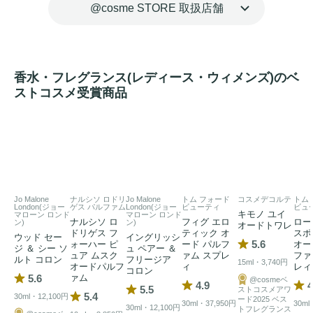
@cosme STORE 取扱店舗
香水・フレグランス(レディース・ウィメンズ)のベ
ストコスメ受賞商品
Jo Malone
ナルシソ ロドリ
Jo Malone
トム フォード
コスメデコルテ
トム
London(ジョー
ゲス パルファム
London(ジョー
ビューティ
ビュ
キモノ ユイ
マローン ロンド
マローン ロンド
ナルシソ ロ
フィグ エロ
ロー
ン)
ン)
オードトワレ
ドリゲス フ
ティック オ
スポ
ウッド セー
イングリッシ
5.6
ォーハー ピ
ード パルフ
オー
ジ ＆ シー ソ
ュ ペアー ＆
ュア ムスク
ァム スプレ
ファ
ルト コロン
フリージア
15ml・3,740円
オードパルフ
ィ
レィ
コロン
5.6
ァム
@cosmeベ
4.9
4
5.5
ストコスメアワ
5.4
30ml・12,100円
ード2025 ベス
30ml・37,950円
30ml
30ml・12,100円
トフレグランス