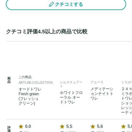
クチコミする
クチコミ評価4.5以上の商品で比較
この商品
商
品
ジルスチュアー
アユーラ
ミラボ
ARTLAB.COLLECTION
ト
メディテーシ
２４
オードトワレ
ホワイトフロ
ョンナイトト
ミラ
Fresh green
ーラル オー
ワレ
トワ
(フレッシュ
ドトワレ
ショッ
グリーン)
レッ
ーテ
0.0
5.5
5.6
5.
評
価