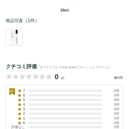
10ml
商品写真
（1件）
クチコミ評価
オードトワレ Fresh green (フレッシュ グリーン)
0
0件
-pt
7
0件
6
0件
5
0件
4
0件
3
0件
2
0件
1
0件
0
0件
評価なし
0件