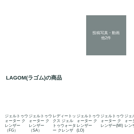
投稿写真・動画
他2件
LAGOM(ラゴム)の商品
ジェルトゥウ
ジェルトゥウ
レディートッ
ジェルトゥウ
ジェルトゥウ
ジェ
ォーター ク
ォーター ク
クス ジェル
ォーター ク
ォーター ク
ォー
レンザー
レンザー
トゥウォータ
レンザー
レンザー(MI)
レン
（FG）
（SA）
ー クレンザ
(LO)