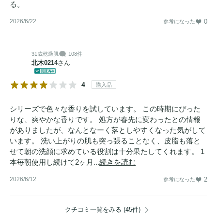
る。
2026/6/22
0
参考になった
31歳
乾燥肌
108件
北木0214
さん
4
購入品
シリーズで色々な香りを試しています。 この時期にぴった
りな、爽やかな香りです。 処方が春先に変わったとの情報
がありましたが、なんとなーく落としやすくなった気がして
います。 洗い上がりの肌も突っ張ることなく、皮脂も落と
せて朝の洗顔に求めている役割は十分果たしてくれます。 1
本毎朝使用し続けて2ヶ月...
続きを読む
2026/6/12
2
参考になった
クチコミ一覧をみる (45件)