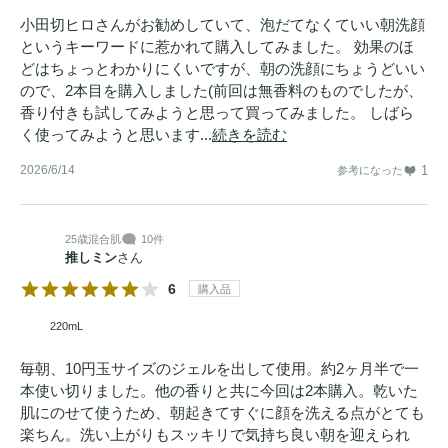
小田切ヒロさんがお勧めしていて、泡だてなくていい朝洗顔
というキーワードに惹かれて購入してみました。 効果のほ
どはちょっとわかりにくいですが、朝の洗顔にちょうどいい
ので、2本目を購入しました(前回は無香料のものでしたが、
香り付きも試してみようと思って買ってみました。 しばら
く使ってみようと思います...
続きを読む
2026/6/14
1
参考になった
25歳
混合肌
10件
推しミン
さん
6
購入品
220mL
毎朝、10円玉サイズのジェルを出して使用。約2ヶ月半で一
本使い切りました。他の香りと共に今回は2本購入。乾いた
肌にのせて使うため、朝起きてすぐに顔を洗える点がとても
楽ちん。洗い上がりもスッキリで気持ち良い朝を迎えられ