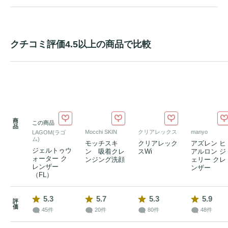
クチコミ評価4.5以上の商品で比較
商
この商品
品
Mocchi SKIN
クリアレックス
manyo
LAGOM(ラゴ
ム)
モッチスキ
クリアレック
アズレン ヒ
ジェルトゥウ
ン 吸着クレ
スWi
アルロン ジ
ォーター ク
ンジング洗顔
ェリー クレ
レンザー
ンザー
（FL）
5.3
5.7
5.3
5.9
評
価
45件
20件
80件
48件