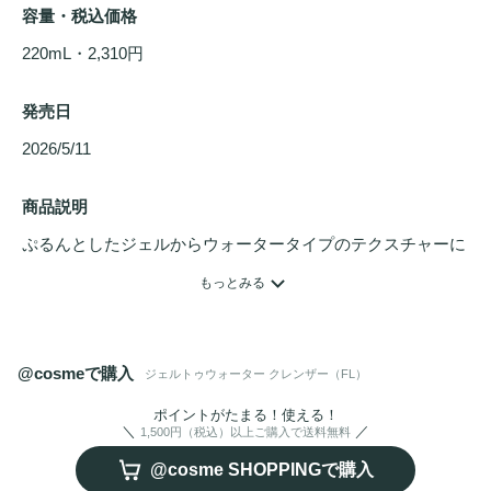
容量・税込価格
220mL・2,310円
発売日
2026/5/11 
商品説明
ぷるんとしたジェルからウォータータイプのテクスチャーに
変化する、泡立て不要の朝用
洗顔料
。

もっとみる
夜のあいだに浮き出た皮脂や不要な角質をオフし、すっきり
とみずみずしく洗い上げます。

肌の水分保持に着目した成分、アクアリシア 
@cosmeで購入
ジェルトゥウォーター クレンザー（FL）
AQUALICIA（加水分解
酵素
タンパク、マルトデキストリン
／共に保湿成分）を配合し、肌に
うるおい
をとどめます。

ポイントがたまる！使える！
1,500円（税込）以上ご購入で送料無料
搾りたてのライムとフレッシュ
ハーブ
による爽やかで洗練さ
@cosme SHOPPINGで購入
れた香り。
