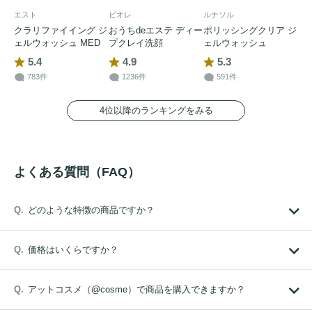
エスト
ビオレ
ルナソル
クラリファイイング ジ
おうちdeエステ ディー
ポリッシングクリア ジ
ェルウォッシュ MED
プクレイ洗顔
ェルウォッシュ
5.4
4.9
5.3
783件
1236件
591件
4位以降のランキングをみる
よくある質問（FAQ）
どのような特徴の商品ですか？
価格はいくらですか？
アットコスメ（@cosme）で商品を購入できますか？