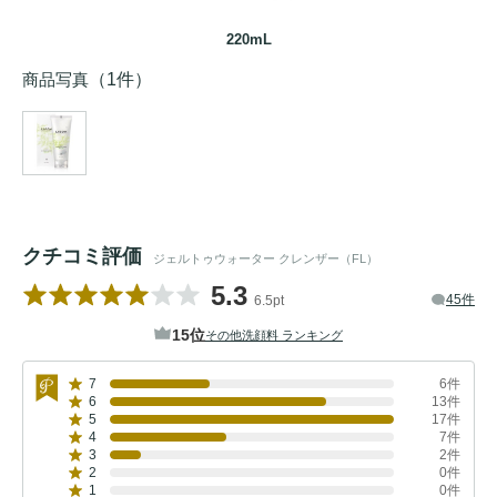
220mL
商品写真
（1件）
クチコミ評価
ジェルトゥウォーター クレンザー（FL）
5.3
45件
6.5pt
15位
その他洗顔料 ランキング
7
6件
6
13件
5
17件
4
7件
3
2件
2
0件
1
0件