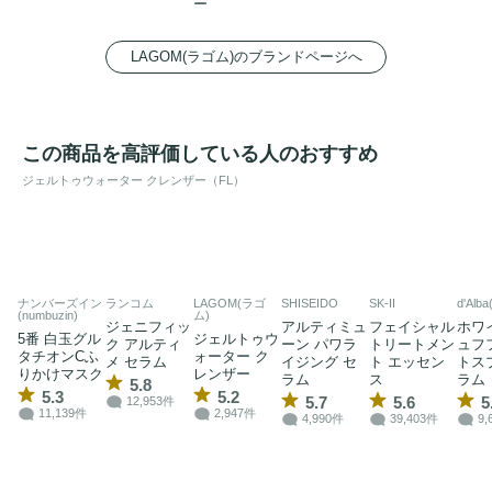
ー
LAGOM(ラゴム)のブランドページへ
この商品を高評価している人のおすすめ
ジェルトゥウォーター クレンザー（FL）
ナンバーズイン
ランコム
LAGOM(ラゴ
SHISEIDO
SK-II
d'Alb
(numbuzin)
ム)
ジェニフィッ
アルティミュ
フェイシャル
ホワ
5番 白玉グル
ジェルトゥウ
ク アルティ
ーン パワラ
トリートメン
ュフ
タチオンCふ
ォーター ク
メ セラム
イジング セ
ト エッセン
トス
りかけマスク
レンザー
ラム
ス
ラム
5.8
5.3
5.2
5.7
5.6
5
12,953件
11,139件
2,947件
4,990件
39,403件
9,