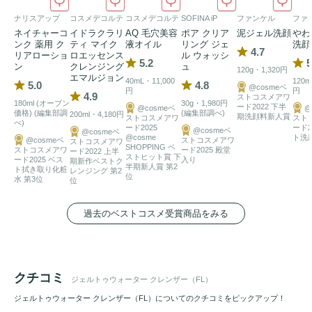
ナリスアップ
コスメデコルテ
コスメデコルテ
SOFINA iP
ファンケル
ファ
ネイチャーコ
イドラクラリ
AQ 毛穴美容
ポア クリア
泥ジェル洗顔
やわ
ンク 薬用 ク
ティ マイク
液オイル
リング ジェ
洗顔
4.7
リアローショ
ロエッセンス
ル ウォッシ
5.2
5
ン
クレンジング
ュ
120g・1,320円
エマルジョン
40mL・11,000
120m
5.0
4.8
@cosmeベ
円
円
4.9
ストコスメアワ
180ml (オープン
30g・1,980円
ード2022 下半
@cosmeベ
@
価格) (編集部調
(編集部調べ)
200ml・4,180円
期洗顔料新人賞
ストコスメアワ
スト
べ)
ード2025
ード2
@cosmeベ
@cosmeベ
@cosme
ト洗
@cosmeベ
ストコスメアワ
ストコスメアワ
SHOPPING ベ
ストコスメアワ
ード2025 殿堂
ード2022 上半
ストヒット賞 下
ード2025 ベス
入り
期新作ベストク
半期新人賞 第2
ト拭き取り化粧
レンジング 第2
位
水 第3位
位
過去のベストコスメ受賞商品をみる
クチコミ
ジェルトゥウォーター クレンザー（FL）
ジェルトゥウォーター クレンザー（FL）についてのクチコミをピックアップ！