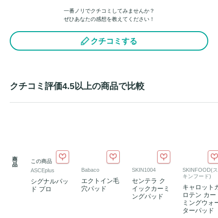
一番ノリでクチコミしてみませんか？
ぜひあなたの感想を教えてください！
クチコミする
クチコミ評価4.5以上の商品で比較
商
この商品
品
Babaco
SKIN1004
SKINFOOD(ス
ASCEplus
キンフード)
エクトイン毛
センテラ ク
シグナルパッ
キャロット
穴パッド
イックカーミ
ド プロ
ロテン カー
ングパッド
ミングウォ
ターパッド