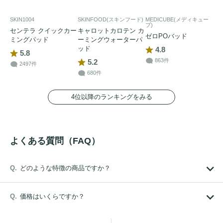
SKIN1004
SKINFOOD(スキンフード)
MEDICUBE(メディキュー
ブ)
センテラ クイックカー
キャロットカロテン カ
ゼロPOバッド
ミングパッド
ーミングウォーターパ
ッド
4.8
5.8
863件
5.2
2497件
680件
4位以降のランキングをみる
よくある質問（FAQ）
どのような特徴の商品ですか？
価格はいくらですか？