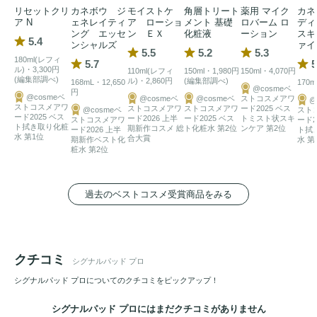
乾燥が気になる部分には、数分間密着させて部分用
シートマ
リセットクリ
カネボウ ジ
モイストケ
角層トリート
薬用 マイク
カネ
スク
としてお使いいただくのもおすすめです。ほのかなロー
ア N
ェネレイティ
ア ローショ
メント 基礎
ロバーム ロ
ディ
ング エッセ
ン ＥＸ
化粧液
ーション
スキ
ズの香り。

5.4
ンシャルズ
ァイ
5.5
5.2
5.3
180ml(レフィ
5.7
5
ル)・3,300円
110ml(レフィ
150ml・1,980円
150ml・4,070円
※肌刺激テスト済み（すべての方に刺激が起きないというわ
(編集部調べ)
ル)・2,860円
(編集部調べ)
168mL・12,650
170m
@cosmeベ
円
けではありません）
@cosmeベ
@cosmeベ
@cosmeベ
ストコスメアワ
@
ストコスメアワ
ストコスメアワ
ストコスメアワ
ード2025 ベス
@cosmeベ
スト
ード2025 ベス
ード2026 上半
ード2025 ベス
トミスト状スキ
ストコスメアワ
ード2
ト拭き取り化粧
期新作コスメ 総
ト化粧水 第2位
ンケア 第2位
ード2026 上半
ト拭
水 第1位
合大賞
期新作ベスト化
水 第
粧水 第2位
過去のベストコスメ受賞商品をみる
クチコミ
シグナルパッド プロ
シグナルパッド プロについてのクチコミをピックアップ！
シグナルパッド プロにはまだクチコミがありません