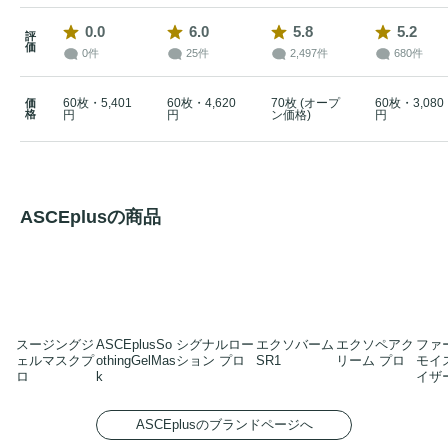
0.0
6.0
5.8
5.2
評
価
0件
25件
2,497件
680件
60枚・5,401
60枚・4,620
70枚 (オープ
60枚・3,080
価
格
円
円
ン価格)
円
ASCEplusの商品
スージングジ
ASCEplusSo
シグナルロー
エクソバーム
エクソペアク
ファ
ェルマスクプ
othingGelMas
ション プロ
SR1
リーム プロ
モイ
ロ
k
イザ
ASCEplusのブランドページへ