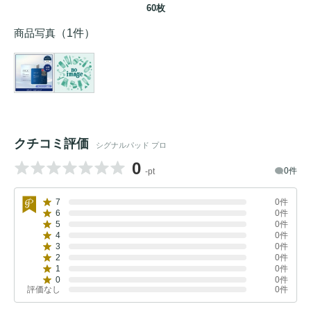
60枚
商品写真
（1件）
クチコミ評価
シグナルパッド プロ
0
0件
-pt
7
0件
6
0件
5
0件
4
0件
3
0件
2
0件
1
0件
0
0件
評価なし
0件