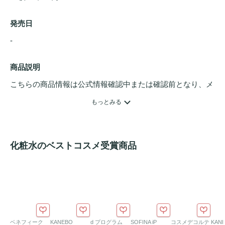
発売日
- 
商品説明
こちらの商品情報は公式情報確認中または確認前となり、メ
ンバーさんによる登録を含みます。詳細は
こちら
もっとみる
洗顔後の肌を穏やかに整える、拭き取りタイプの
化粧水
パッ
ドです。

化粧水のベストコスメ受賞商品
1枚で
角質ケア
から保湿、肌荒れ防止まで叶えるデュアル仕
様。エンボス面で肌表面の古い角質や汚れを優しく拭き取
り、なめらかな面で
うるおい
を与えてキメを整えます。

ダマスクバラカルス培養エキスやツボクサエキス、PHA（グ
ルコノラクトン：整肌成分）などを配合し、乾燥してゆらぎ
がちな肌に
うるおい
を与え、すこやかに保ちます。

ベネフィーク
KANEBO
d プログラム
SOFINA iP
コスメデコルテ
KAN