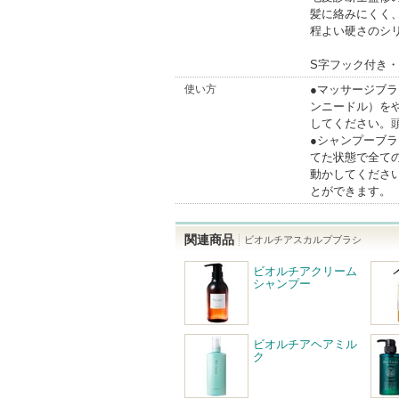
髪に絡みにくく
程よい硬さのシ
S字フック付き
使い方
●マッサージブ
ンニードル）を
してください。
●シャンプーブ
てた状態で全て
動かしてくださ
とができます。
関連商品
ビオルチアスカルプブラシ
ビオルチアクリーム
シャンプー
ビオルチアヘアミル
ク