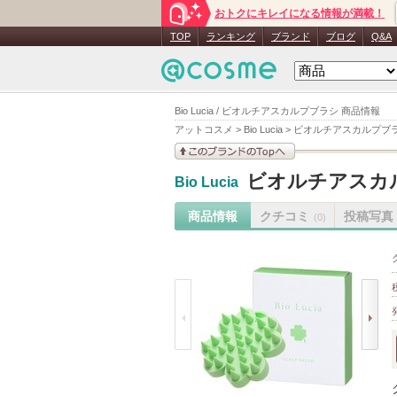
おトクにキレイになる情報が満載！
TOP
ランキング
ブランド
ブログ
Q&A
Bio Lucia / ビオルチアスカルプブラシ 商品情報
アットコスメ
>
Bio Lucia
>
ビオルチアスカルプブ
このブランドの情報を
ビオルチアスカ
Bio Lucia
見る
商品情報
クチコミ
投稿写真
(0)
prev
next