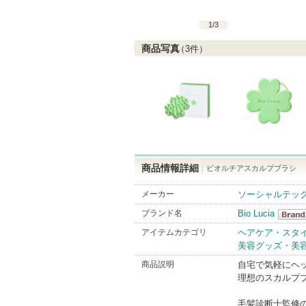
1
/
3
商品写真
（
3
件）
商品情報詳細
ビオルチアスカルプブラシ
メーカー
ソーシャルテッ
ブランド名
Bio Lucia
Bio Lu
アイテムカテゴリ
ヘアケア・スタ
美容グッズ・美
BrandI
商品説明
自宅で気軽にヘ
理想のスカルプ
毛髪診断士監修