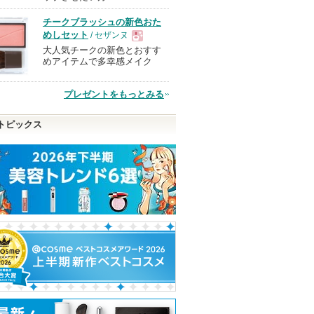
チークブラッシュの新色おた
品
めしセット
/ セザンヌ
大人気チークの新色とおすす
現
めアイテムで多幸感メイク
品
プレゼントをもっとみる
トピックス