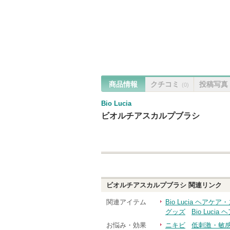
商品情報
クチコミ
投稿写真
(0)
Bio Lucia
ビオルチアスカルプブラシ
ビオルチアスカルプブラシ
関連リンク
関連アイテム
Bio Lucia ヘアケ
グッズ
Bio Luci
お悩み・効果
ニキビ
低刺激・敏