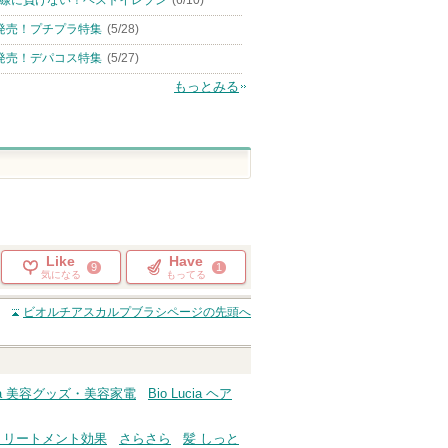
線に負けない！ベストイレブン
(6/10)
発売！プチプラ特集
(5/28)
発売！デパコス特集
(5/27)
もっとみる
Like
Have
9
1
気になる
もってる
ビオルチアスカルプブラシ
ページの先頭へ
ucia 美容グッズ・美容家電
Bio Lucia ヘア
トリートメント効果
さらさら
髪 しっと