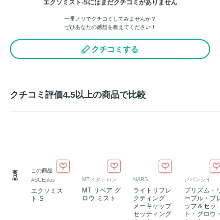
エクソミスト-Sにはまだクチコミがありません
一番ノリでクチコミしてみませんか？
ぜひあなたの感想を教えてください！
クチコミする
クチコミ評価4.5以上の商品で比較
この商品
商
品
MTメタトロン
NARS
ジバンシイ
ASCEplus
MT リペア グ
ライトリフレ
プリズム・
エクソミス
ロウ ミスト
クティング
ーブル・プ
ト-S
メーキャップ
ップ＆セッ
セッティング
ト・グロウ