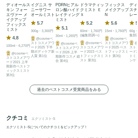
シルキーなクリームのようなテクスチャーで、メイクの上か
ディオールス
イグニス サ
PDRNヒアル
ドラマティッ
フィックス
ディ
らでも手軽に保湿ケアが可能。いつでもどこでも、いきいき
キン フォー
ニーサワー
ロン酸ハイド
クミスト Ｅ
メイクアップ
スチ
エヴァー メ
オールミスト
レイティング
Ｘ
N
レー
とした肌印象を保ちたい方におすすめです。

イクアップ
ミスト
5.7
5.2
5.6
5
フィックス
ほのかなローズの香り。

5.1
ミスト
300g・3,300円
60ml・1,760円
15ml・1,760円
60g・
(編集部調べ)
集部
30ml・1,265円
4.8
@cosmeベ
@cosmeベ
※肌刺激テスト済み（すべての方に刺激が起きないというわ
ストコスメアワ
@cosmeベ
ストコスメアワ
@
@cosmeベ
100ml・6,270円
ード2025 下半
ストコスメアワ
ード2025 ベス
スト
ストコスメアワ
けではありません）
期ボディケア新
ード2023 ベス
トフィックスミ
ード2
ード2026 上半
@cosmeベ
人賞 第1位
トフィックスミ
スト 第3位
トミ
期新作コスメ 総
ストコスメアワ
スト 第3位
ンケア
合 第4位
ード2021 上半
期新作ベストフ
ィックスミスト
第3位
過去のベストコスメ受賞商品をみる
クチコミ
エクソミスト-S
エクソミスト-Sについてのクチコミをピックアップ！