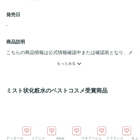
発売日
- 
商品説明
こちらの商品情報は公式情報確認中または確認前となり、メ
ンバーさんによる登録を含みます。詳細は
こちら
もっとみる
使う直前にパウダーとリキッドを混ぜて完成させる、フレッ
シュな使用感の
ミスト状化粧水
です。

ミスト状化粧水のベストコスメ受賞商品
フリーズドライ製法で安定化させたダマスクバラカルス細胞
外小胞（保湿成分）を含む1剤（カプセル）を、2剤（ミス
ト）に溶かして使用します。

きめ細かい霧状のミストが角質層のすみずみまで浸透し、乾
燥した肌に豊かな
うるおい
を与え、キメの整ったなめらかな
ツヤ肌
へ導きます。

ディオール
イグニス
Anua
マキアージュ
クラランス
キュ