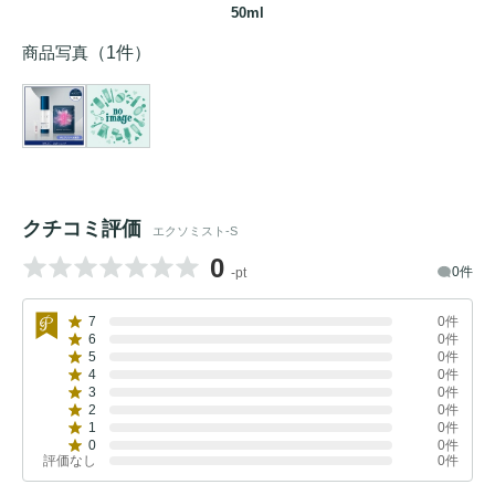
50ml
商品写真
（1件）
クチコミ評価
エクソミスト-S
0
0件
-pt
7
0件
6
0件
5
0件
4
0件
3
0件
2
0件
1
0件
0
0件
評価なし
0件