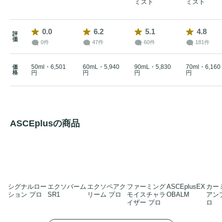
ミスト
ミスト
0.0
6.2
5.1
4.8
評
価
0件
47件
60件
181件
50ml・6,501
60mL・5,940
90mL・5,830
70ml・6,160
価
格
円
円
円
円
ASCEplusの商品
シグナルロー
エクソバーム
エクソペアク
ファーミング
ASCEplusEX
カー
ション プロ
SR1
リーム プロ
モイスチャラ
OBALM
アン
イザー プロ
ロ