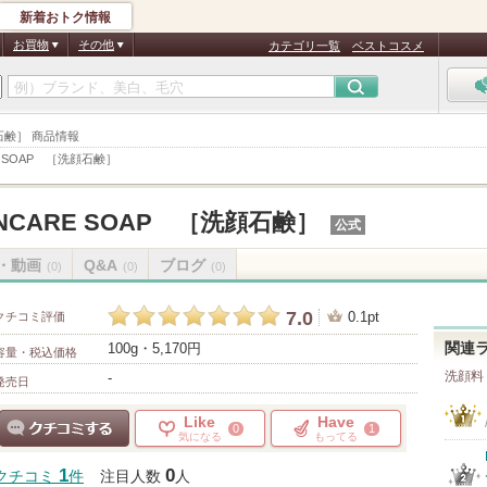
新着おトク情報
お買物
その他
カテゴリ一覧
ベストコスメ
洗顔石鹸］ 商品情報
RE SOAP ［洗顔石鹸］
KINCARE SOAP ［洗顔石鹸］
公式
・動画
Q&A
ブログ
(0)
(0)
(0)
7.0
0.1pt
クチコミ評価
100g・5,170円
関連
容量・税込価格
洗顔料
-
発売日
Like
Have
0
1
気になる
もってる
クチコミする
1
0
クチコミ
件
注目人数
人