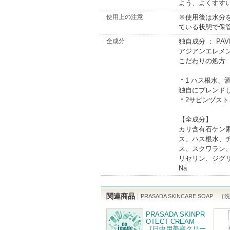
よう、よくすす
使用上の注意
※使用後は水分
ている状態で保
全成分
独自成分 ： PAVI
アジアンエレメン
こだわりの処方 
＊1 ハス根水
独自にブレンド
＊2サピンヅス
【全成分】
カリ含有石ケン
ス、ハス根水、
ス、スクワラン
リセリン、ジグ
Na
関連商品
PRASADA SKINCARE SOAP 
PRASADA SKINPR
OTECT CREAM
［日中用美容クリー