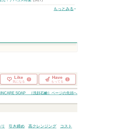
発売！デパコス特集
(5/27)
もっとみる
Like
Have
0
1
気になる
もってる
SKINCARE SOAP ［洗顔石鹸］
ページの先頭へ
カリ
引き締め
高クレンジング
コスト