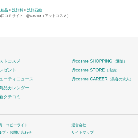
化粧品
>
洗顔料
>
洗顔石鹸
の口コミサイト -
@cosme（アットコスメ）
ストコスメ
@cosme SHOPPING
（通販）
レゼント
@cosme STORE
（店舗）
ューティニュース
@cosme CAREER
（美容の求人）
商品カレンダー
新クチコミ
責・コピーライト
運営会社
ルプ・お問い合わせ
サイトマップ