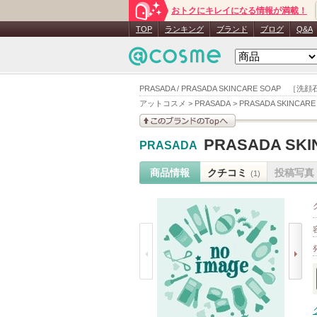
おトクにキレイになる情報が満載！
TOP
ランキング
ブランド
ブログ
Q&A
PRASADA / PRASADA SKINCARE SOAP ［
アットコスメ
>
PRASADA
>
PRASADA SKINCA
このブランドの情報を
PRASADA S
PRASADA
見る
商品情報
クチコミ
投稿写真
(1)
prev
next