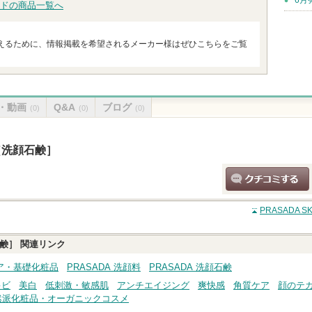
6月
ドの商品一覧へ
えるために、情報掲載を希望されるメーカー様はぜひこちらをご覧
・動画
Q&A
ブログ
(0)
(0)
(0)
 ［洗顔石鹸］
クチコミする
PRASADA 
石鹸］
関連リンク
ケア・基礎化粧品
PRASADA 洗顔料
PRASADA 洗顔石鹸
キビ
美白
低刺激・敏感肌
アンチエイジング
爽快感
角質ケア
顔のテ
然派化粧品・オーガニックコスメ