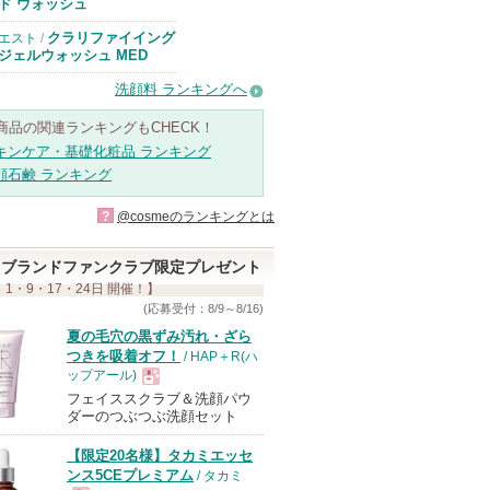
のお知らせがあ
ド ウォッシュ
ります
クラリファイイング
エスト
/
ジェルウォッシュ MED
洗顔料 ランキングへ
商品の関連ランキングもCHECK！
キンケア・基礎化粧品 ランキング
顔石鹸 ランキング
?
@cosmeのランキングとは
ブランドファンクラブ限定プレゼント
 1・9・17・24日 開催！】
(応募受付：8/9～8/16)
夏の毛穴の黒ずみ汚れ・ざら
つきを吸着オフ！
/ HAP＋R(ハ
ップアール)
フェイススクラブ＆洗顔パウ
現
ダーのつぶつぶ洗顔セット
【限定20名様】タカミエッセ
品
ンス5CEプレミアム
/ タカミ