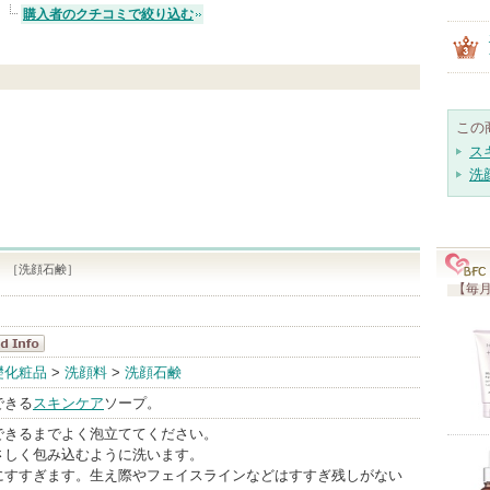
購入者のクチコミで絞り込む
この
ス
洗
OAP ［洗顔石鹸］
【毎月
SADA
礎化粧品
>
洗顔料
>
洗顔石鹸
Info
できる
スキンケア
ソープ。
できるまでよく泡立ててください。
さしく包み込むように洗います。
にすすぎます。生え際やフェイスラインなどはすすぎ残しがない