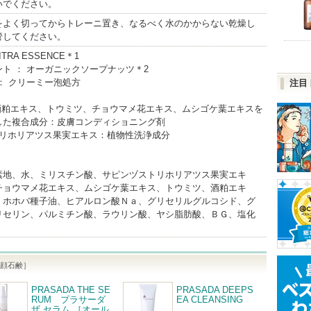
いでください。
をよく切ってからトレーニ置き、なるべく水のかからない乾燥し
管してください。
TRA ESSENCE＊1
ト ： オーガニックソープナッツ＊2
： クリーミー泡処方
注目
、酒粕エキス、トウミツ、チョウマメ花エキス、ムシゴケ葉エキスを
した複合成分：皮膚コンディショニング剤
トリホリアツス果実エキス：植物性洗浄成分
素地、水、ミリスチン酸、サピンヅストリホリアツス果実エキ
チョウマメ花エキス、ムシゴケ葉エキス、トウミツ、酒粕エキ
、ホホバ種子油、ヒアルロン酸Ｎａ、グリセリルグルコシド、グ
リセリン、パルミチン酸、ラウリン酸、ヤシ脂肪酸、ＢＧ、塩化
［洗顔石鹸］
PRASADA THE SE
PRASADA DEEPS
RUM プラサーダ
EA CLEANSING
ザ セラム ［オール