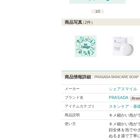
1
/
2
商品写真
（
2
件）
商品情報詳細
PRASADA SKINCARE S
メーカー
シェアスマイル
ブランド名
PRASADA
PRA
アイテムカテゴリ
スキンケア・基
Brand
商品説明
キメ細かい泡が
使い方
キメ細かい泡が
顔全体を泡でや
ぬるま湯で丁寧