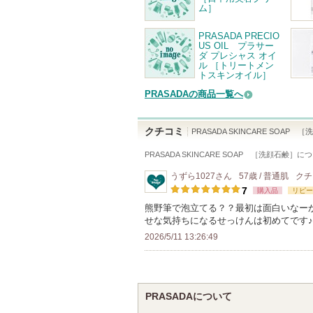
ム］
PRASADA PRECIO
US OIL プラサー
ダ プレシャス オイ
ル ［トリートメン
トスキンオイル］
PRASADAの商品一覧へ
クチコミ
PRASADA SKINCARE SOAP 
PRASADA SKINCARE SOAP ［洗顔石鹸］
につ
うずら1027
さん
57歳 / 普通肌
クチ
7
購入品
リピー
熊野筆で泡立てる？？最初は面白いなー
せな気持ちになるせっけんは初めてです
2026/5/11 13:26:49
PRASADAについて