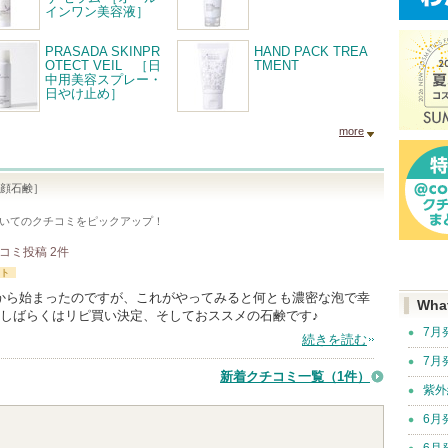
インワン美容液］
PRASADA SKINPR
HAND PACK TREA
OTECT VEIL ［日
TMENT
中用美容スプレー・
日やけ止め］
more
［洗顔石鹸］
いてのクチコミをピックアップ！
コミ投稿
2
件
ト
から始まったのですが、これがやってみると何とも濃密な泡で幸
Wha
♪しばらくはリピ買い決定、そしておススメの石鹸です♪
7月
続きを読む
7月
新着クチコミ一覧
（1件）
紫外
6月