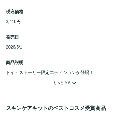
税込価格
3,410円
発売日
2026/5/1 
商品説明
トイ・ストーリー限定エディションが登場！

「グリーンティーシード ヒアルロン セラム」の現品に、特
もっとみる
典として50mLサイズとエイリアン ハンドミラーが付いた限
定セット。

スキンケアキットのベストコスメ受賞商品
【限定発売】

2026年 5月1日（金）公式オンラインストア、公式オンライ
ンモール、全国のバラエティ・ドラッグストア（順次、一部