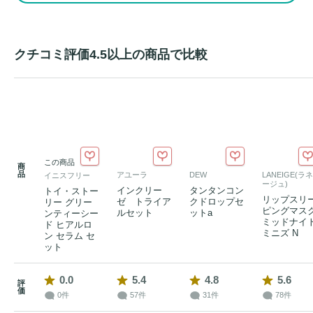
クチコミ評価4.5以上の商品で比較
この商品
商
品
アユーラ
DEW
LANEIGE(ラネ
イニスフリー
ージュ)
インクリー
タンタンコン
トイ・ストー
リップスリ
ゼ トライア
クドロップセ
リー グリー
ピングマス
ルセット
ットa
ンティーシー
ミッドナイ
ド ヒアルロ
ミニズ N
ン セラム セ
ット
0.0
5.4
4.8
5.6
評
価
0件
57件
31件
78件