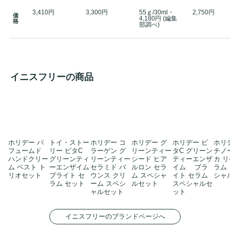
3,410円
3,300円
55ｇ/30ml・
2,750円
価
4,180円 (編集
格
部調べ)
イニスフリーの商品
ホリデー パ
トイ・ストー
ホリデー コ
ホリデー グ
ホリデー ビ
ホリ
フュームド
リー ビタC
ラーゲン グ
リーンティー
タC グリーン
チノ
ハンドクリー
グリーンティ
リーンティー
シード ヒア
ティーエンザ
カ リ
ム ベスト ト
ーエンザイム
セラミド バ
ルロン セラ
イム ブラ
ラム
リオセット
ブライト セ
ウンス クリ
ム スペシャ
イト セラム
シャ
ラム セット
ーム スペシ
ルセット
スペシャルセ
ャルセット
ット
イニスフリーのブランドページへ