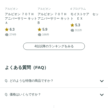
アルビオン
アルビオン
d プログラム
アルビオン ７０ＴＨ
アルビオン ７０ＴＨ
モイストケア セッ
アニバーサリー キット
アニバーサリー キット
ト ＥＸ
Ａ
B
5.3
6.3
5.9
311件
274件
166件
4位以降のランキングをみる
よくある質問（FAQ）
どのような特徴の商品ですか？
価格はいくらですか？