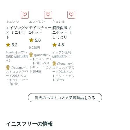
店舗を除く）
キュレル
エンビロン
キュレル
エイジングケ
モイスチャー
潤浸保湿 ミ
ア ミニセッ
1セット
ニセット II
ト
しっとり
5.0
5.2
4.8
9,020円
40ml (オープン
オープン価格
@cosmeベ
価格) (編集部調
(編集部調べ)
ストコスメアワ
べ)
ード2018 ベス
@cosmeベ
トキット・セッ
@cosmeベ
ストコスメアワ
ト 第4位
ストコスメアワ
ード2018 ベス
ード2018 ベス
トキット・セッ
トキット・セッ
ト 第6位
ト 第7位
過去のベストコスメ受賞商品をみる
イニスフリーの情報