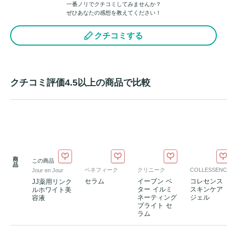
一番ノリでクチコミしてみませんか？
(29E.O.)(9P.O.) 

ぜひあなたの感想を教えてください！
 *4 酵母エキス-1（植物由来）*5 ステアロイルフィトスフィ
クチコミする
ンゴシン、Ｎ－ステアロイルジヒドロスフィンゴシン、ヒド
ロキシステアリルフィトスフィンゴシン（保湿成分）*6 ジメ
チルシラノール・ヒアルロン酸縮合液(保湿成分)
クチコミ評価4.5以上の商品で比較
商
この商品
品
ベネフィーク
クリニーク
COLLESSENC
Jour en Jour
セラム
イーブン ベ
コレセンス
JJ薬用リンク
ター イルミ
スキンケア
ルホワイト美
ネーティング
ジェル
容液
ブライト セ
ラム