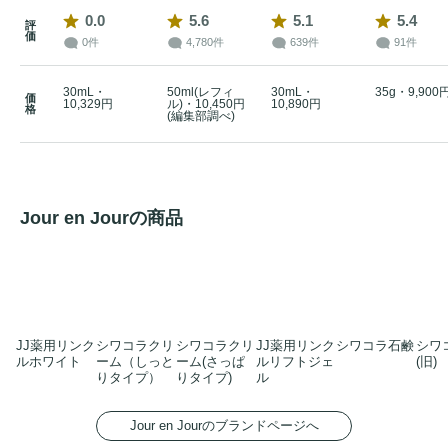
0.0
5.6
5.1
5.4
評
価
0件
4,780件
639件
91件
30mL・
50ml(レフィ
30mL・
35g・9,900
価
10,329円
ル)・10,450円
10,890円
格
(編集部調べ)
Jour en Jourの商品
JJ薬用リンク
シワコラクリ
シワコラクリ
JJ薬用リンク
シワコラ石鹸
シワ
ルホワイト
ーム（しっと
ーム(さっぱ
ルリフトジェ
(旧)
りタイプ）
りタイプ)
ル
Jour en Jourのブランドページへ