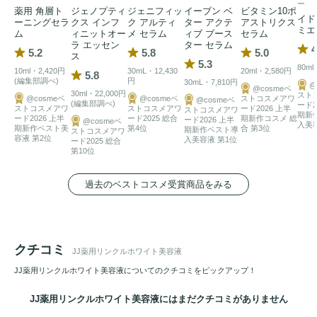
ー
薬用 角層ト
ジェノプティ
ジェニフィッ
イーブン ベ
ビタミン10ポ
イド
ーニングセラ
クス インフ
ク アルティ
ター アクテ
アストリクス
ミエ
ム
ィニットオー
メ セラム
ィブ ブース
セラム
セラミド
3種*5に加え、進化型
ヒアルロン酸
*6も配合！長時
ラ エッセン
ター セラム
4
5.2
5.8
5.0
ス
間潤いをキープし、キメを整えて、弾むようなハリを支えま
5.3
80ml
10ml・2,420円
30mL・12,430
20ml・2,580円
5.8
す。

(編集部調べ)
円
30mL・7,810円
@
@cosmeベ
30ml・22,000円
スト
@cosmeベ
@cosmeベ
ストコスメアワ
@cosmeベ
(編集部調べ)
ード2
ストコスメアワ
ストコスメアワ
ード2026 上半
ストコスメアワ
★肌なじみが抜群

期新
ード2026 上半
ード2025 総合
期新作コスメ 総
ード2026 上半
@cosmeベ
入美
期新作ベスト美
第4位
合 第3位
期新作ベスト導
塗った瞬間からじゅわーっと広がり、吸い込まれるようにす
ストコスメアワ
容液 第2位
入美容液 第1位
ード2025 総合
ぐなじんで、すべすべな肌触りに。あとに続く
スキンケア
を
第10位
重ねてもベタつかず、毎日心地よくお使いいただけます。

過去のベストコスメ受賞商品をみる
【医薬部外品】

販売名：薬用リンクル
美容液
　JJ

クチコミ
JJ薬用リンクルホワイト美容液
*1 8つの美肌指標のこと（シワ・美白・透明感・ツヤ・うる
JJ薬用リンクルホワイト美容液についてのクチコミをピックアップ！
おい・やわらかさ・キメ・ハリ）*2メラニンの生成を抑え、
シミ・そばかすを防ぐ *3 BG、ポリオキシブチレンポリオキ
JJ薬用リンクルホワイト美容液にはまだクチコミがありません
シエチレンポリオキシプロピレンメチルグルコシド(4B.O.)