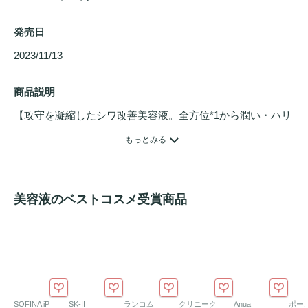
発売日
2023/11/13 
商品説明
【攻守を凝縮したシワ改善
美容液
。全方位*1から潤い・ハリ
をサポート】

もっとみる
これ1本でシワ改善も
美白
*2も。有効成分「ナイアシンアミ
ド」を、独自の浸透技術*3で肌の奥（真皮）まで届け、今あ
るシワを改善。さらに、年齢とともに変化する8つの美肌指
美容液のベストコスメ受賞商品
標に着目し、潤いとハリに満ちた肌へ整えます。

＜特徴＞

洗顔後、まっさらな肌に使うことで真価を発揮！『角質柔軟
処方』*4が硬くなりがちな肌を柔らかくほぐし、次に使う潤
いまでもがなじみやすい状態へ。

SOFINA iP
SK-II
ランコム
クリニーク
Anua
ポール