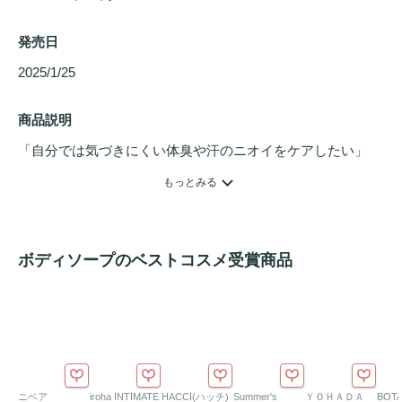
発売日
2025/1/25 
商品説明
「自分では気づきにくい体臭や汗のニオイをケアしたい」
「背中やお尻の
ニキビ
が治らない……」。

もっとみる
そんな悩みを持つすべての方へ。

NOANDE（ノアンデ）から、高い消臭力と
スキンケア
性能
を両立した『薬用
デオドラント
 ボディウォッシュ』が登
ボディソープのベストコスメ受賞商品
場。

ただ洗うだけでなく、ニオイと肌トラブルを未然に防ぎ、自
信の持てる素肌へと導きます。

1. 体臭・加齢臭対策に

3大臭素試験でも確かな消臭率を計測。

ニベア
iroha INTIMATE
HACCI(ハッチ)
Summer's
ＹＯＨＡＤＡ
BOT