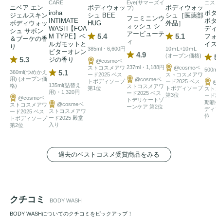
「シメン-5-オール」配合で汗臭・足臭・加齢臭を防ぎます。

CARE
Eve(サマーズイ
ニスト
ニベア エン
ボディウォッ
ボディウォッ
ブ)
iroha
ボ
医薬部外品ならではの確かな力で、1日中清潔なコンディシ
ジェルスキン
シュ BEE
シュ［医薬部
フェミニンウ
INTIMATE
ボタ
ボディウォッ
HUG
外品］
ォッシュ シ
ョンをキープします。

WASH【FOA
ディ
シュ サボン
アービューテ
5.4
5.1
M TYPE】ベ
フォ
＆ブーケの香
ィ
ルガモットと
イス
り
385ml・6,600円
10ｍL+10ｍL
ビターオレン
2. 「背中・お尻
ニキビ
」を防いで、なめらかな背中へ

4.9
(オープン価格)
5
5.3
ジの香り
@cosmeベ
自分ではケアしにくい背中やお尻の
ニキビ
を、毎日の入浴で
237ml・1,188円
ストコスメアワ
@cosmeベ
500m
5.1
360ml(つめかえ
ード2025 ベス
ストコスメアワ
しっかり防ぎます。洗浄しながら肌荒れをケアし、ざらつき
用) (オープン価
@cosmeベ
トボディソープ
ード2025 ベス
@
135ml(詰替え
格)
ストコスメアワ
第1位
トボディソープ
スト
のない、つるんとしたなめらかな肌質感へ。

用)・1,320円
ード2025 ベス
第3位
ード2
@cosmeベ
トデリケートゾ
期新
@cosmeベ
ストコスメアワ
ーンケア 第2位
ディ
ストコスメアワ
ード2025 ベス
3. 
美容液
成分配合。しっとり潤う「贅沢な洗い上がり」

位
ード2025 殿堂
トボディソープ
入り
第2位
強力な洗浄・消臭力がありながら、乾燥させないのがノアン
コラーゲン
や
ヒアルロン酸
といった保湿成分を贅沢に配合し
過去のベストコスメ受賞商品をみる
ました。

お風呂上がりも肌がつっぱらず、潤いのヴェールをまとった
ようなしっとりとした質感が続きます。

クチコミ
BODY WASH
BODY WASHについてのクチコミをピックアップ！
4. 癒やしの「ボタニカルリリー」の香り
