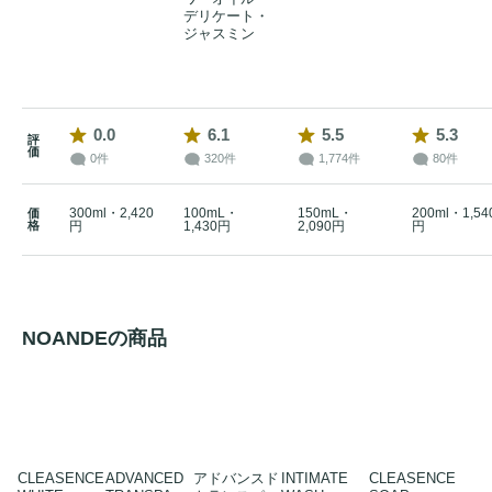
デリケート・
ジャスミン
0.0
6.1
5.5
5.3
評
価
0件
320件
1,774件
80件
300ml・2,420
100mL・
150mL・
200ml・1,54
価
格
円
1,430円
2,090円
円
NOANDEの商品
CLEASENCE
ADVANCED
アドバンスド
INTIMATE
CLEASENCE