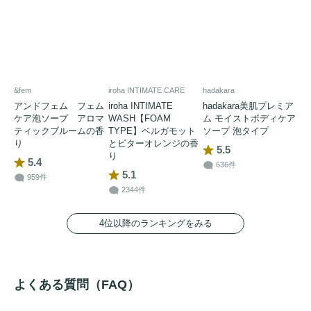
&fem
iroha INTIMATE CARE
hadakara
アンドフェム フェム
iroha INTIMATE
hadakara美肌プレミア
ケア泡ソープ アロマ
WASH【FOAM
ム モイストボディケア
ティックブルームの香
TYPE】ベルガモット
ソープ 泡タイプ
り
とビターオレンジの香
5.5
り
5.4
636件
5.1
959件
2344件
4位以降のランキングをみる
よくある質問（FAQ）