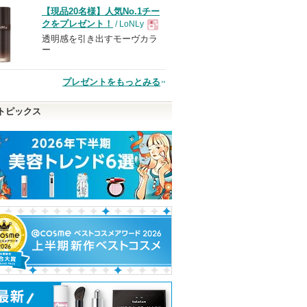
【現品20名様】人気No.1チー
品
クをプレゼント！
/ LoNLy
透明感を引き出すモーヴカラ
現
ー
品
プレゼントをもっとみる
トピックス