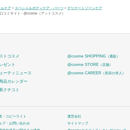
ラルケア
>
スペシャルボディケア・パーツ
>
デリケートゾーンケア
口コミサイト -
@cosme（アットコスメ）
ストコスメ
@cosme SHOPPING
（通販）
レゼント
@cosme STORE
（店舗）
ューティニュース
@cosme CAREER
（美容の求人）
商品カレンダー
新クチコミ
責・コピーライト
運営会社
ルプ・お問い合わせ
サイトマップ