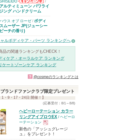
SHISEIDO
/
SHISEIDOから
アルティミューン パワライ
のお知らせがあ
ジング ハンドクリーム
ります
ボディ
ハウス オブ ローゼ
/
スムーザー JP(ジューシー
ピーチの香り)
ャルボディケア・パーツ ランキングへ
商品の関連ランキングもCHECK！
ディケア・オーラルケア ランキング
リケートゾーンケア ランキング
?
@cosmeのランキングとは
ブランドファンクラブ限定プレゼント
 1・9・17・24日 開催！】
(応募受付：8/1～8/8)
ヘビーローテーション カラー
リングアイブロウEX
/ ヘビーロ
ーテーション
新色の「アッシュグレージ
現
ュ」をプレゼント！