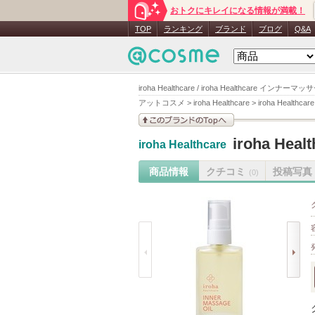
おトクにキレイになる情報が満載！
TOP
ランキング
ブランド
ブログ
Q&A
iroha Healthcare / iroha Healthcare イ
アットコスメ
>
iroha Healthcare
>
iroha Heal
このブランドの情報を
iroha H
iroha Healthcare
見る
商品情報
クチコミ
投稿写真
(0)
prev
next