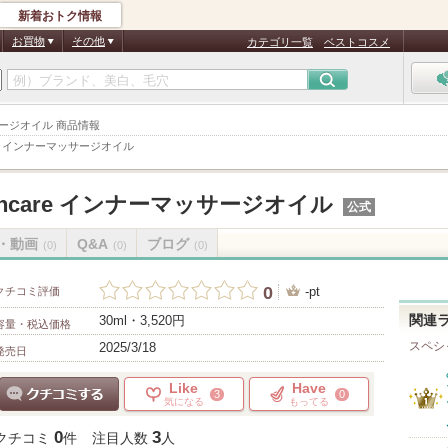
新着おトク情報
お買物
その他
カテゴリ一覧
ベストコスメ
ンナーマッサージオイル 商品情報
thcare インナーマッサージオイル
ealthcare インナーマッサージオイル
公式
・動画
Q&A
ブログ
(0)
(0)
(0)
0
-pt
クチコミ評価
30ml・3,520円
関連
容量・税込価格
スペシ
2025/3/18
発売日
Like
Have
3
0
気になる
もってる
クチコミする
0
3
クチコミ
件
注目人数
人