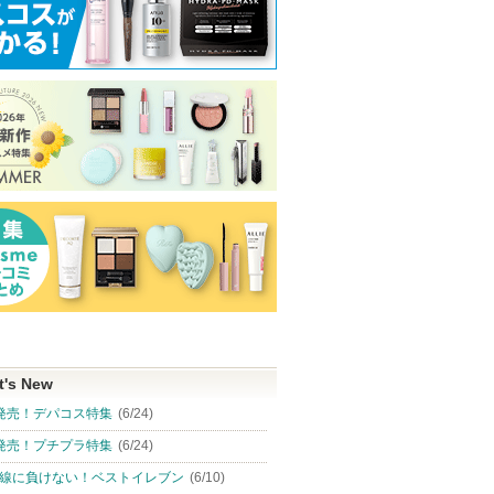
t's New
発売！デパコス特集
(6/24)
発売！プチプラ特集
(6/24)
線に負けない！ベストイレブン
(6/10)