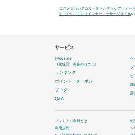
コスメ美容カテゴリ一覧
>
ボディケア・オー
iroha Healthcare インナーマッサージオイル
の
サービス
@cosme
ベ
（化粧品・美容の口コミ）
プ
ランキング
ビ
ポイント・クーポン
新
ブログ
最
Q&A
プレミアム会員とは
免
利用規約
ヘ