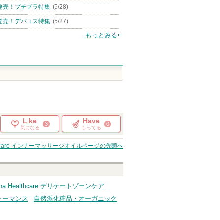
発売！プチプラ特集
(5/28)
発売！デパコス特集
(5/27)
もっとみる
Like
Have
3
0
気になる
もってる
althcare インナーマッサージオイル
ページの先頭へ
roha Healthcare デリケートゾーンケア
ォーマンス
自然派化粧品・オーガニック