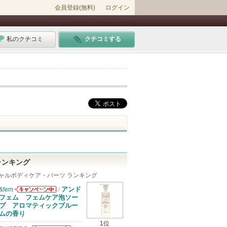
会員登録(無料)
ログイン
私のクチコミ
クチコミする
ランキング
ャルボディケア・パーツ ランキング
アンド
&fem
/
&femからのお
フェム フェムケア泡ソー
知らせがありま
プ アロマティックブルー
す
ムの香り
1位