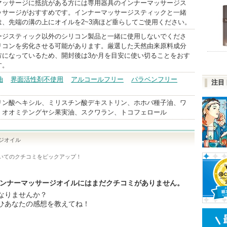
マッサージに抵抗がある方には専用器具のインナーマッサージス
ッサージがおすすめです。インナーマッサージスティックと一緒
は、先端の溝の上にオイルを2~3滴ほど垂らしてご使用ください。
ージスティック以外のシリコン製品と一緒に使用しないでくださ
リコンを劣化させる可能があります。厳選した天然由来原料成分
方になっているため、開封後は3か月を目安に使い切ることをおす
す。
油
界面活性剤不使用
アルコールフリー
パラベンフリー
注目
リン酸ヘキシル、ミリスチン酸デキストリン、ホホバ種子油、ワ
、オオミテングヤシ果実油、スクワラン、トコフェロール
サージオイル
いてのクチコミをピックアップ！
hcare インナーマッサージオイルにはまだクチコミがありません。
なりませんか？
ひあなたの感想を教えてね！