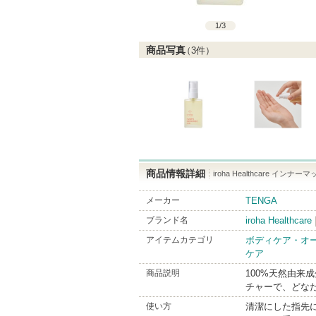
1
/
3
商品写真
（
3
件）
商品情報詳細
iroha Healthcare イン
メーカー
TENGA
ブランド名
iroha Healthcare
アイテムカテゴリ
ボディケア・オ
ケア
商品説明
100%天然由来
チャーで、どな
使い方
清潔にした指先