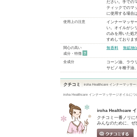
ださい。手での
ティックでのマ
に使用する場合
使用上の注意
インナーマッサ
い。オイルがシ
のみを用いた処
すめしておりま
関心の高い
無香料
無鉱物
成分・特徴
?
全成分
コーン油、ラウ
サビノキ種子油
クチコミ
iroha Healthcare インナーマッ
iroha Healthcare インナーマッサージオイル
につ
iroha Healt
クチコミ一番ノリに
みんなのために、ぜ