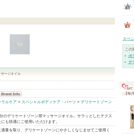
スペシ
この
ボ
デ
ナーマッサージオイル
【毎月
iroha
ーラルケア
>
スペシャルボディケア・パーツ
>
デリケートゾーン
Healthcare
BrandInfo
成分のデリケートゾーン用マッサージオイル。サラッとしたテクス
たにも快適にご使用いただけます。
に適量を取り、デリケートゾーンにやさしくなじませてご使用く