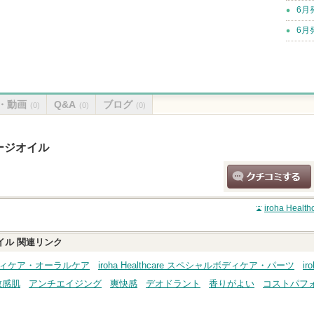
6月
6月
・動画
Q&A
ブログ
(0)
(0)
(0)
ッサージオイル
クチコミする
iroha He
オイル
関連リンク
re ボディケア・オーラルケア
iroha Healthcare スペシャルボディケア・パーツ
i
敏感肌
アンチエイジング
爽快感
デオドラント
香りがよい
コストパフ