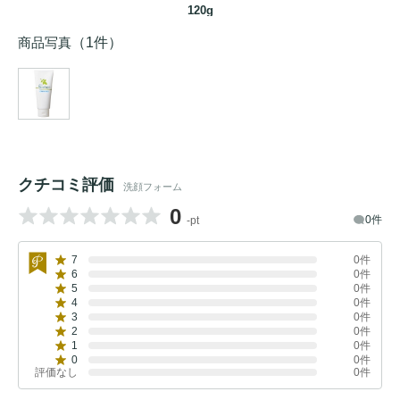
120g
商品写真
（1件）
クチコミ評価
洗顔フォーム
0
0件
-pt
7
0件
6
0件
5
0件
4
0件
3
0件
2
0件
1
0件
0
0件
評価なし
0件