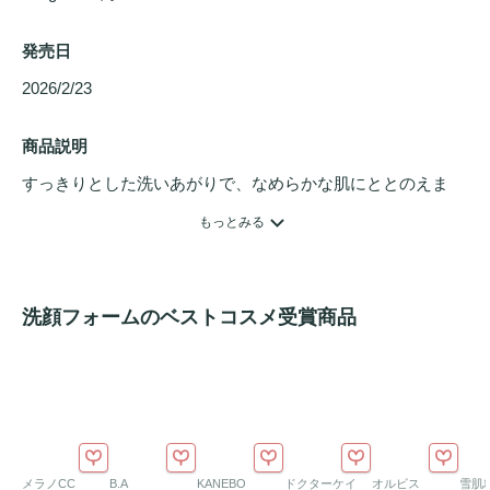
発売日
2026/2/23 
商品説明
すっきりとした洗いあがりで、なめらかな肌にととのえま
す。

もっとみる
季節を問わず、どなたにもお使いいただけます。

※アロエエキス（保湿成分）配合
洗顔フォームのベストコスメ受賞商品
メラノCC
B.A
KANEBO
ドクターケイ
オルビス
雪肌