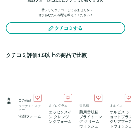
洗顔フォームにはまだクチコミがありません
一番ノリでクチコミしてみませんか？
ぜひあなたの感想を教えてください！
クチコミする
クチコミ評価4.5以上の商品で比較
商
この商品
品
d プログラム
雪肌精
オルビス
ウテナモイスチ
ャー
エッセンスイ
薬用雪肌精
オルビス シ
洗顔フォーム
ン クレンジ
ブライトニン
ョットプラ
ングフォーム
グ クリーム
クリアブー
ウォッシュ
トウォッシ