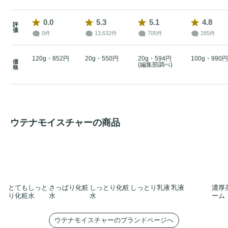
0.0
5.3
5.1
4.8
評
価
0件
13,632件
705件
285件
120g・852円
20g・550円
20g・594円
100g・990円
価
(編集部調べ)
格
ウテナモイスチャーの商品
とてもしっと
さっぱり化粧
しっとり化粧
しっとり乳液
乳液
濃厚
り化粧水
水
水
ーム
ウテナモイスチャーのブランドページへ