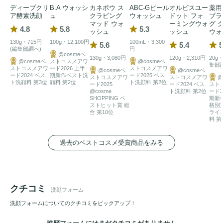
ディープクリ
B.A ウォッシ
カネボウ ス
ABC-Gピール
オルビスユー
薬用
ア酵素洗顔
ュ
クラビング
ウォッシュ
ドット フォ
ブラ
マッド ウォ
ーミングウォ
グ 
4.8
5.8
5.3
ッシュ
ッシュ
ウォ
130g・715円
100g・12,100円
100mL・3,300
5.6
5.4
5
(編集部調べ)
円
@cosmeベ
130g・3,080円
120g・2,310円
20g・
@cosmeベ
ストコスメアワ
@cosmeベ
集部
ストコスメアワ
ード2026 上半
ストコスメアワ
@cosmeベ
@cosmeベ
ード2024 ベス
期新作ベスト洗
ード2025 ベス
ストコスメアワ
ストコスメアワ
@
ト洗顔料 第3位
顔料 第2位
ト洗顔料 第2位
ード2025
ード2024 ベス
スト
@cosme
ト洗顔料 第2位
ード2
SHOPPING ベ
期新
ストヒット賞 総
格別
合 第10位
ライ
料 第
過去のベストコスメ受賞商品をみる
クチコミ
洗顔フォーム
洗顔フォームについてのクチコミをピックアップ！