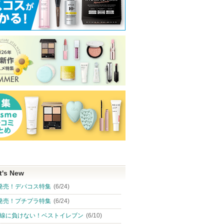
t's New
発売！デパコス特集
(6/24)
発売！プチプラ特集
(6/24)
線に負けない！ベストイレブン
(6/10)