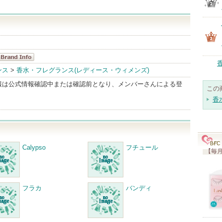
ロベール・ピ
ンス
>
香水・フレグランス(レディース・ウィメンズ)
ゲ BrandInfo
報は公式情報確認中または確認前となり、メンバーさんによる登
この
香
Calypso
フチュール
【毎月
フラカ
バンディ