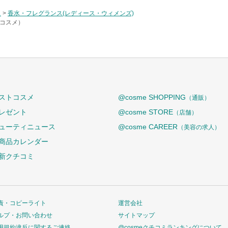
ス
>
香水・フレグランス(レディース・ウィメンズ)
トコスメ）
ストコスメ
@cosme SHOPPING
（通販）
レゼント
@cosme STORE
（店舗）
ューティニュース
@cosme CAREER
（美容の求人）
商品カレンダー
新クチコミ
責・コピーライト
運営会社
ルプ・お問い合わせ
サイトマップ
用規約違反に関するご連絡
@cosmeクチコミランキングについて