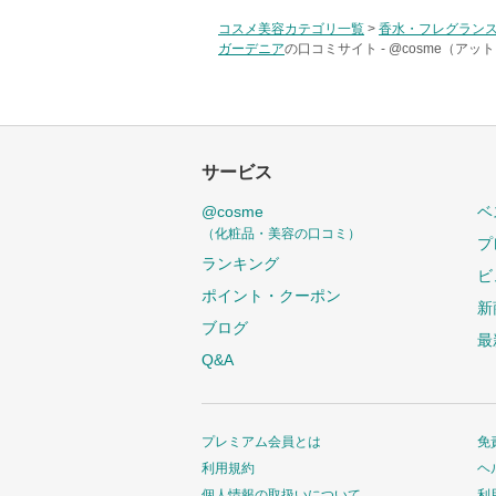
コスメ美容カテゴリ一覧
>
香水・フレグラン
ガーデニア
の口コミサイト -
@cosme（アッ
サービス
@cosme
ベ
（化粧品・美容の口コミ）
プ
ランキング
ビ
ポイント・クーポン
新
ブログ
最
Q&A
プレミアム会員とは
免
利用規約
ヘ
個人情報の取扱いについて
利