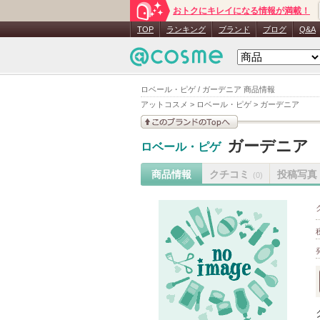
おトクにキレイになる情報が満載！
TOP
ランキング
ブランド
ブログ
Q&A
ロベール・ピゲ / ガーデニア 商品情報
アットコスメ
>
ロベール・ピゲ
>
ガーデニア
このブランドの情報を
ガーデニア
ロベール・ピゲ
見る
商品情報
クチコミ
投稿写真
(0)