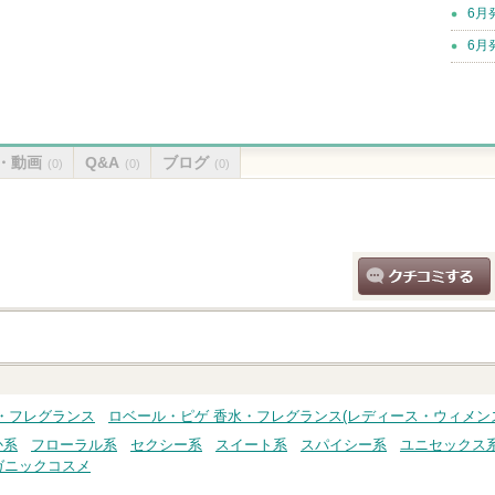
6月
6月
・動画
Q&A
ブログ
(0)
(0)
(0)
クチコミする
・フレグランス
ロベール・ピゲ 香水・フレグランス(レディース・ウィメン
か系
フローラル系
セクシー系
スイート系
スパイシー系
ユニセックス
ガニックコスメ