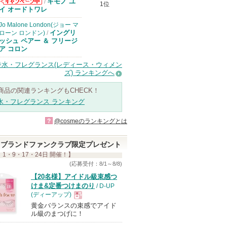
キモノ ユ
/
1位
コスメデコルテ
イ オードトワレ
からのお知らせ
があります
Jo Malone London(ジョー マ
イングリ
ローン ロンドン)
/
ッシュ ペアー ＆ フリージ
ア コロン
香水・フレグランス(レディース・ウィメン
ズ) ランキングへ
商品の関連ランキングもCHECK！
水・フレグランス ランキング
?
@cosmeのランキングとは
ブランドファンクラブ限定プレゼント
 1・9・17・24日 開催！】
(応募受付：8/1～8/8)
【20名様】アイドル級束感つ
けま&定番つけまのり
/ D-UP
(ディーアップ)
黄金バランスの束感でアイド
現
ル級のまつげに！