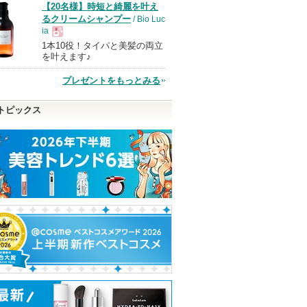
【20名様】時短と綺麗を叶え
品
るクリームシャンプー
/ Bio Luc
ia
1本10役！タイパと美髪の両立
現
を叶えます♪
プレゼントをもっとみる
品
トピックス