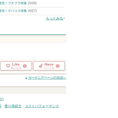
発売！プチプラ特集
(5/28)
発売！デパコス特集
(5/27)
もっとみる
Like
Have
1
0
気になる
もってる
ガーデニア
ページの先頭へ
ズ)
系
香り持続力
コストパフォーマンス