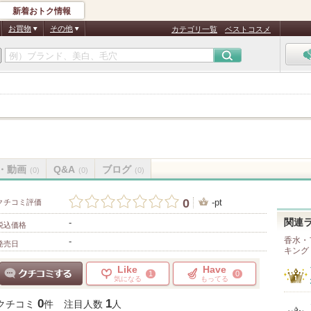
新着おトク情報
お買物
その他
カテゴリ一覧
ベストコスメ
・動画
Q&A
ブログ
(0)
(0)
(0)
0
-pt
クチコミ評価
-
関連
税込価格
香水・
-
発売日
キング
Like
Have
1
0
気になる
もってる
クチコミする
0
1
クチコミ
件
注目人数
人