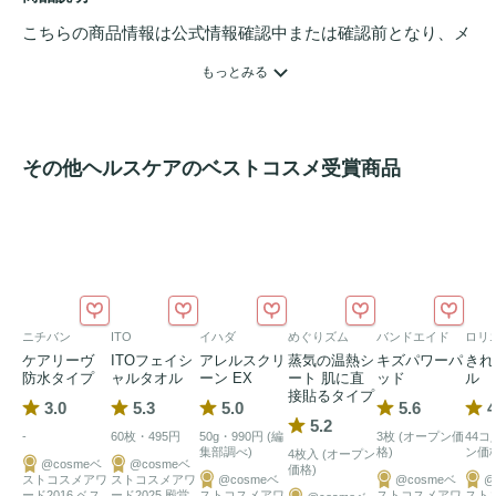
こちらの商品情報は公式情報確認中または確認前となり、メ
ンバーさんによる登録を含みます。詳細は
こちら
もっとみる
その他ヘルスケアのベストコスメ受賞商品
ニチバン
ITO
イハダ
めぐりズム
バンドエイド
ロリ
ケアリーヴ
ITOフェイシ
アレルスクリ
蒸気の温熱シ
キズパワーパ
きれ
防水タイプ
ャルタオル
ーン EX
ート 肌に直
ッド
ル
接貼るタイプ
3.0
5.3
5.0
5.6
4
5.2
-
60枚・495円
50g・990円 (編
3枚 (オープン価
44コ
集部調べ)
格)
ン価格
4枚入 (オープン
@cosmeベ
@cosmeベ
価格)
ストコスメアワ
ストコスメアワ
@cosmeベ
@cosmeベ
@
ード2016 ベス
ード2025 殿堂
ストコスメアワ
ストコスメアワ
スト