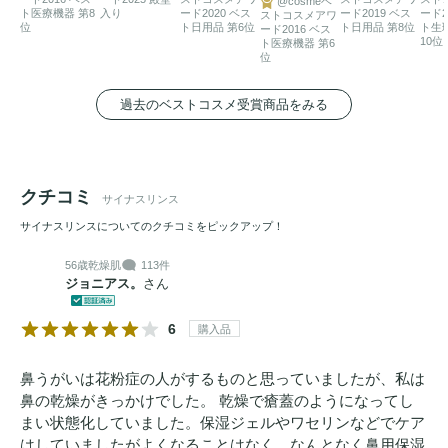
@cosmeベ
ト医療機器 第8
入り
ード2020 ベス
ード2019 ベス
ード2
ストコスメアワ
位
ト日用品 第6位
ト日用品 第8位
ト生
ード2016 ベス
10位
ト医療機器 第6
位
過去のベストコスメ受賞商品をみる
クチコミ
サイナスリンス
サイナスリンスについてのクチコミをピックアップ！
56歳
乾燥肌
113件
ジョニアス。
さん
6
購入品
鼻うがいは花粉症の人がするものと思っていましたが、私は
鼻の乾燥がきっかけでした。 乾燥で瘡蓋のようになってし
まい状態化していました。保湿ジェルやワセリンなどでケア
はしていましたがよくなることはなく、なんとなく鼻用保湿