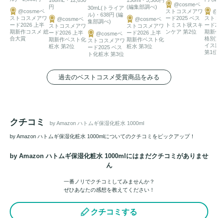
@cosmeベ
円
(編集部調べ)
30mL(トライア
@cosmeベ
ストコスメアワ
@
ル)・638円 (編
ストコスメアワ
ード2025 ベス
スト
@cosmeベ
@cosmeベ
集部調べ)
ード2026 上半
トミスト状スキ
ード2
ストコスメアワ
ストコスメアワ
期新作コスメ 総
ンケア 第2位
期新
ード2026 上半
ード2026 上半
@cosmeベ
合大賞
格別
期新作ベスト化
期新作ベスト化
ストコスメアワ
イス
粧水 第2位
粧水 第3位
ード2025 ベス
第1位
ト化粧水 第3位
過去のベストコスメ受賞商品をみる
クチコミ
by Amazon ハトムギ保湿化粧水 1000ml
by Amazon ハトムギ保湿化粧水 1000mlについてのクチコミをピックアップ！
by Amazon ハトムギ保湿化粧水 1000mlにはまだクチコミがありませ
ん
一番ノリでクチコミしてみませんか？
ぜひあなたの感想を教えてください！
クチコミする