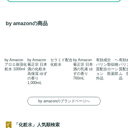
by amazonの商品
by Amazon
by Amazon
セラミド配合
by Amazon
有効成分 ヘ
有効
アロエ保湿化
菊正宗 日本
化粧水
菊正宗 日本
パリン類似物
パリ
粧水 1000ml
酒の化粧水
酒の乳液 ゆ
質配合ローシ
質配
高保湿 ゆず
ずの香り
ョン 医薬部
ム 
の香り
760mL
外品
品
1,000mL
by amazonのブランドページへ
「化粧水」人気順検索