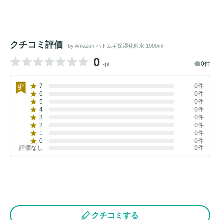
クチコミ評価
by Amazon ハトムギ保湿化粧水 1000ml
0
0件
-pt
7
0件
6
0件
5
0件
4
0件
3
0件
2
0件
1
0件
0
0件
評価なし
0件
クチコミする