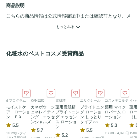
商品説明
こちらの商品情報は公式情報確認中または確認前となり、メ
ンバーさんによる登録を含みます。詳細は
こちら
もっとみる
化粧水のベストコスメ受賞商品
d プログラム
KANEBO
雪肌精
エリクシール
コスメデコルテ
イハ
モイストケ
カネボウ ジ
薬用雪肌精
ブライトニン
薬用 マイク
薬用
ア ローショ
ェネレイティ
ブライトニン
グ ローショ
ロバーム ロ
ロー
ン ＥＸ
ング エッセ
グ エッセン
ン しっとり
ーション
（し
ンシャルズ
ス ローショ
タイプ ca
5.5
5.3
5
ン
5.7
5.5
110ml(レフィ
150ml・4,070円
150m
5.2
ル)・2,860円
円 (
168mL・12,650
150ml・3,300円