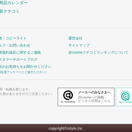
商品カレンダー
新クチコミ
責・コピーライト
運営会社
ルプ・お問い合わせ
サイトマップ
用規約違反に関するご連絡
@cosmeクチコミランキングについて
スタマーサポートブログ
在のお気持ちをお聞かせください
満足度アンケートにご協力ください）
写・転載を禁じます。
メーカーのみなさまへ
人差がありますのでご注意ください。
@cosmeへの掲載・
ビジネス活用はこちら
copyright©istyle,inc.