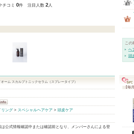
クチコミする
0
2
クチコミ
件
注目人数
人
この
ヘ
頭
ロバイオーム スカルプトニックセラム（スプレータイプ）
【毎月
l
イリング
>
スペシャルヘアケア
>
頭皮ケア
fo
報は公式情報確認中または確認前となり、メンバーさんによる登