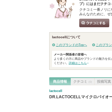
プ）にはまだクチコ
クチコミ一番ノリに
みんなのために、ぜ
クチコミする
lactocellについて
このブランドのTopへ
このブラン
メーカー関係者の皆様へ
より多くの方に商品やブランドの魅力を伝
ください。
詳細はこちら
商品情報
クチコミ
投稿写真
(0)
lactocell
DR.LACTOCELLマイクロバ