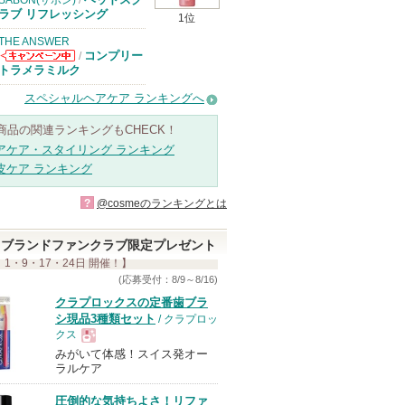
SABON(サボン)
/
ラブ リフレッシング
1位
THE ANSWER
コンプリー
/
THE ANSWER
トラメラミルク
からのお知らせ
があります
スペシャルヘアケア ランキングへ
商品の関連ランキングもCHECK！
アケア・スタイリング ランキング
皮ケア ランキング
?
@cosmeのランキングとは
ブランドファンクラブ限定プレゼント
 1・9・17・24日 開催！】
(応募受付：8/9～8/16)
クラプロックスの定番歯ブラ
シ現品3種類セット
/ クラプロッ
クス
みがいて体感！スイス発オー
現
ラルケア
圧倒的な気持ちよさ！リファ