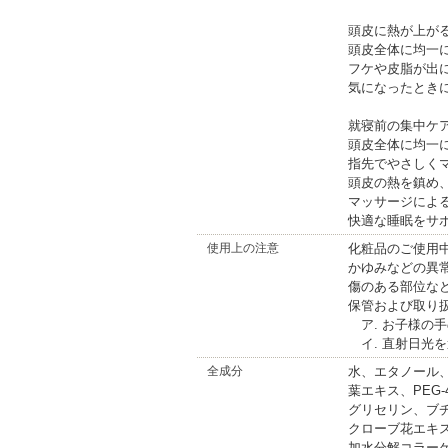
頭皮に熱が上が
頭皮全体に均一
フケや皮脂が出
気になったとき
就寝前の集中ケ
頭皮全体に均一
指先でやさしく
頭皮の熱を鎮め
マッサージによ
快適な睡眠をサ
使用上の注意
化粧品のご使用
かゆみなどの異
傷のある部位な
保管および取り
ア. お子様の
イ. 直射日光
全成分
水、エタノール
葉エキス、PEG
グリセリン、ブ
クローブ花エキス
加水分解コラー