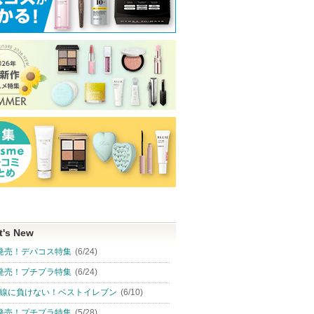
t's New
発売！デパコス特集
(6/24)
発売！プチプラ特集
(6/24)
線に負けない！ベストイレブン
(6/10)
発売！プチプラ特集
(5/28)