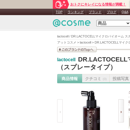
おトクにキレイになる情報が満載！
TOP
ランキング
ブランド
ブログ
Q&A
lactocell / DR.LACTOCELLマイクロバ
アットコスメ
>
lactocell
>
DR.LACTOCELL
このブランドの情報を
DR.LACTOC
lactocell
見る
（スプレータイプ）
商品情報
クチコミ
投稿写真
(0)
prev
next