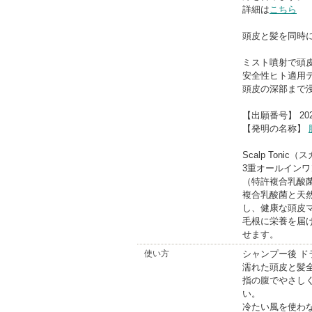
詳細は
こちら
頭皮と髪を同時
ミスト噴射で頭
安全性ヒト適用
頭皮の深部まで
【出願番号】 2024
【発明の名称】
Scalp Toni
3重オールインワ
（特許複合乳酸菌
複合乳酸菌と天
し、健康な頭皮
毛根に栄養を届
せます。
使い方
シャンプー後 ド
濡れた頭皮と髪
指の腹でやさし
い。
冷たい風を使わ