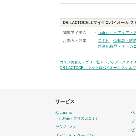
DR.LACTOCELLマイクロバイオーム
関連アイテム
lactocell ヘアケ
お悩み・効果
ニキビ
低刺激・敏
然派化粧品・オーガ
コスメ美容カテゴリ一覧
>
ヘアケア・スタイ
DR.LACTOCELLマイクロバイオーム ス
サービス
@cosme
ベ
（化粧品・美容の口コミ）
プ
ランキング
ビ
ポイント・クーポン