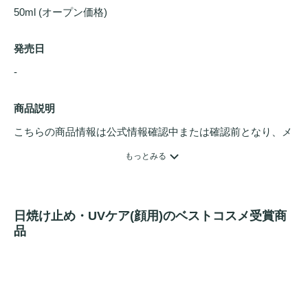
50ml (オープン価格)
発売日
- 
商品説明
こちらの商品情報は公式情報確認中または確認前となり、メ
ンバーさんによる登録を含みます。詳細は
こちら
もっとみる
SPF50+・PA++++
シカコンプレックス配合で、紫外線から肌を守りながら、外
日焼け止め・UVケア(顔用)のベストコスメ受賞商
部刺激を受けた肌をやさしく整えるトリプル機能性サンクリ
品
ーム（UVカット・美白ケア・シワ改善）。SPF50+ 
PA++++、50ml

SPF50+ PA++++のUVカット、
美白
ケア、シワ改善の3つの
機能を備えたサンクリームです。
