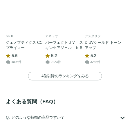
SK-II
アネッサ
アスタリフト
ジェノプティクス CC
パーフェクトＵＶ ス
D-UVシールド トーン
プライマー
キンケアジェル ＮＢ
アップ
5.6
5.2
5.2
4006件
2223件
3266件
4位以降のランキングをみる
よくある質問（FAQ）
どのような特徴の商品ですか？