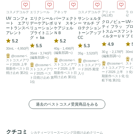
5種のシカ成分と
ビタミンC
、必須アミノ酸を豊富に含む発
酵酵母を組み合わせたF-CICA complexが、肌をすこやかに
コスメデコルテ
エリクシール
アネッサ
コスメデコルテ
アリィー
ラ ロ
(ALLIE)
ゼ
整えます。

UV コンフォ
エリクシール
パーフェクト
サンシェルタ
クロノビュー
UV
ート エアリ
デーケアレボ
ＵＶ スキン
ー マルチ プ
イノシトール配合で、肌を明るくなめらかな印象へ導きま
ティ フラッ
プロ
ートランスペ
リューション
ケアジェル
ロテクション
トスムースフ
ント
す。

アレント
ブライトニン
ＮＢ
トーンアップ
ィルターＵＶ
プ 
グ ＋ ba
CC
サトウダイコン由来の保湿成分ベタインが、肌に
うるおい
を
5.2
5.2
4.9
5
5.5
5.3
与えます。

30mL・4,950円
40g・1,496円
30ｇ・2,178円
30mL
(編集部調べ)
35ml・3,740円
35g・3,520円
植物由来の
ヒアルロン酸
が水分を保持し、しっとりとした肌
@cosmeベ
(編集部調べ)
(編集部調べ)
@
ストコスメアワ
@cosmeベ
@cosmeベ
をサポートします。

@cosmeベ
スト
ード2026 上半
ストコスメアワ
@cosmeベ
ストコスメアワ
ストコスメアワ
ード2
期新作ベスト日
ード2026 上半
ストコスメアワ
ード2025 殿堂
ビーガン認証取得

ード2026 上半
ト化
焼け止め 第2位
期新作ベスト日
ード2025 ベス
入り
期新作ベスト化
位
焼け止め 第1位
ト日焼け止め 第
全成分 EWGグリーン等級（香料を除く）

粧下地 第2位
1位
皮膚刺激テスト済み
過去のベストコスメ受賞商品をみる
クチコミ
シカティーツリースージング日焼け止めクリーム