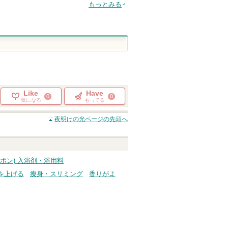
もっとみる
Like
Have
0
0
気になる
もってる
夜明けの光
ページの先頭へ
チャポン) 入浴剤・浴用料
を上げる
痩身・スリミング
香りがよ