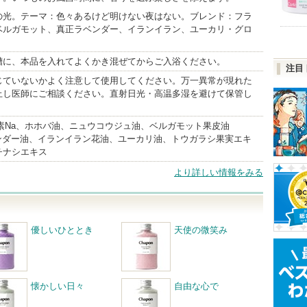
の光。テーマ：色々あるけど明けない夜はない。ブレンド：フラ
ベルガモット、真正ラベンダー、イランイラン、ユーカリ・グロ
槽に、本品を入れてよくかき混ぜてからご入浴ください。
注目
じていないかよく注意して使用してください。万一異常が現れた
止し医師にご相談ください。直射日光・高温多湿を避けて保管し
素Na、ホホバ油、ニュウコウジュ油、ベルガモット果皮油
ベンダー油、イランイラン花油、ユーカリ油、トウガラシ果実エキ
チナシエキス
より詳しい情報をみる
優しいひととき
天使の微笑み
懐かしい日々
自由な心で