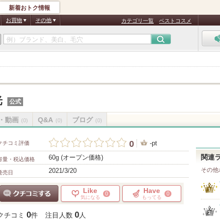
新着おトク情報
お買物
その他
カテゴリ一覧
ベストコスメ
光
公式
・動画
Q&A
ブログ
(0)
(0)
(0)
0
-pt
クチコミ評価
60g (オープン価格)
関連
容量・税込価格
その他
2021/3/20
発売日
Like
Have
0
0
気になる
もってる
クチコミする
0
0
クチコミ
件
注目人数
人