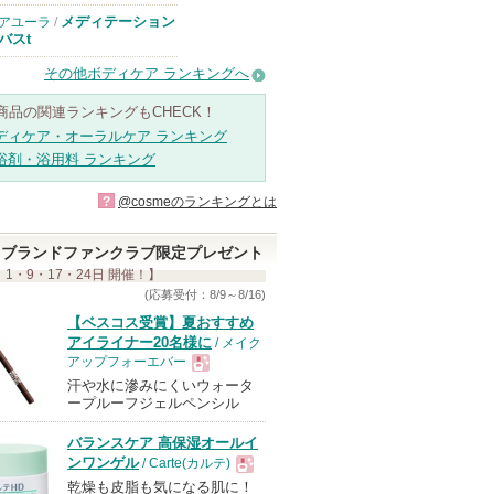
メディテーション
アユーラ
/
バスt
その他ボディケア ランキングへ
商品の関連ランキングもCHECK！
ディケア・オーラルケア ランキング
浴剤・浴用料 ランキング
?
@cosmeのランキングとは
ブランドファンクラブ限定プレゼント
 1・9・17・24日 開催！】
(応募受付：8/9～8/16)
【ベスコス受賞】夏おすすめ
アイライナー20名様に
/ メイク
アップフォーエバー
汗や水に滲みにくいウォータ
現
ープルーフジェルペンシル
バランスケア 高保湿オールイ
品
ンワンゲル
/ Carte(カルテ)
乾燥も皮脂も気になる肌に！
現