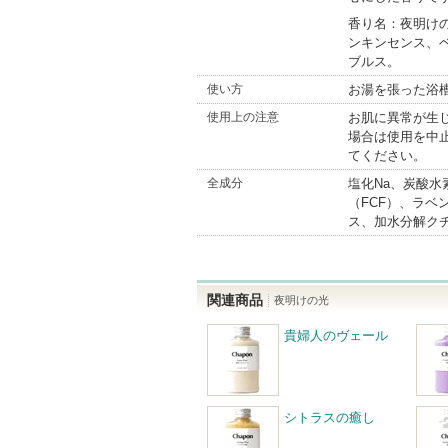
香り名：夜明け
ンキンセンス、
ブルス。
使い方
お湯を張った浴
使用上の注意
お肌に異常が生
場合は使用を中
てください。
全成分
塩化Na、炭酸水
（FCF）、ラ
ス、加水分解ク
関連商品
夜明けの光
貴婦人のヴェール
シトラスの癒し