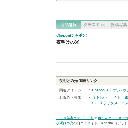
商品情報
クチコミ
投稿写真
(0)
Chapon(チャポン)
夜明けの光
夜明けの光
関連リンク
関連アイテム
Chapon(チャポン
お悩み・効果
うるおい
ニキビ
い
リラックス
コ
コスメ美容カテゴリ一覧
>
ボディケア・オー
夜明けの光
の口コミサイト -
@cosme（アッ