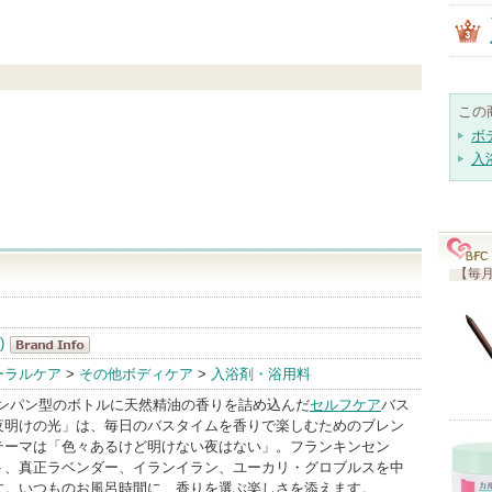
この
ボ
入
【毎月
)
Chapon(チャ
ーラルケア
>
その他ボディケア
>
入浴剤・浴用料
ポン)
シャンパン型のボトルに天然精油の香りを詰め込んだ
セルフケア
バス
BrandInfo
夜明けの光」は、毎日のバスタイムを香りで楽しむためのブレン
テーマは「色々あるけど明けない夜はない」。フランキンセン
ト、真正ラベンダー、イランイラン、ユーカリ・グロブルスを中
す。いつものお風呂時間に、香りを選ぶ楽しさを添えます。