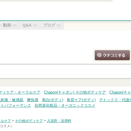
・動画
Q&A
ブログ
(0)
(0)
(0)
クチコミする
) ボディケア・オーラルケア
Chapon(チャポン) その他ボディケア
Chapon(
低刺激・敏感肌
爽快感
美白(ボディ)
角質ケア(ボディ)
デトックス・代謝
ストパフォーマンス
自然派化粧品・オーガニックコスメ
ラルケア
>
その他ボディケア
>
入浴剤・浴用料
トコスメ）