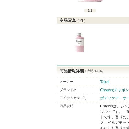
1
/
1
商品写真
（
1
件）
商品情報詳細
夜明けの光
メーカー
Tokel
ブランド名
Chapon(チャポン
アイテムカテゴリ
ボディケア・オ
商品説明
Chaponは、
ソルトです。「
ドです。香りの
ス、ベルガモッ
心にした香りで