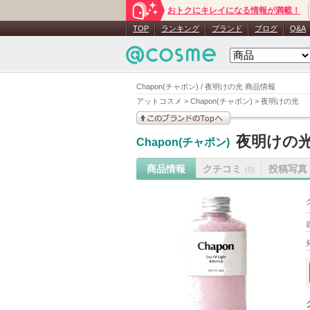
おトクにキレイになる情報が満載！
TOP
ランキング
ブランド
ブログ
Q&A
Chapon(チャポン) / 夜明けの光 商品情報
アットコスメ
>
Chapon(チャポン)
>
夜明けの光
このブランドの情報を
夜明けの
Chapon(チャポン)
見る
商品情報
クチコミ
投稿写真
(0)