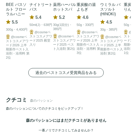
BEE バスソ
ナイトリート
薬用ハーバル
重炭酸の湯
ウミラル バ
重炭
ルト フロー
バス
ホットスパ
よもぎ
スソルト
りん
ラルハニー
(HINOKI)
5.4
5.2
4.6
4
5.5
4.5
50ml(J)・638円
30g(1回分)・
50g・330円
50g
385円
300g・4,400円
30g・385円
@cosmeベ
@cosmeベ
@
ストコスメアワ
@cosmeベ
ストコスメアワ
スト
@cosmeベ
@cosmeベ
ード2025 殿堂
ストコスメアワ
ード2026 上半
ード2
ストコスメアワ
ストコスメアワ
入り
ード2025 ベス
期新作ベスト入
期新
ード2026 上半
ード2025 上半
ト入浴剤 第2位
浴剤・浴用料 第
浴剤
期新作ベスト入
期新作ベスト入
3位
1位
浴剤・浴用料 第
浴剤 第2位
2位
過去のベストコスメ受賞商品をみる
クチコミ
森のパッション
森のパッションについてのクチコミをピックアップ！
森のパッションにはまだクチコミがありません
一番ノリでクチコミしてみませんか？