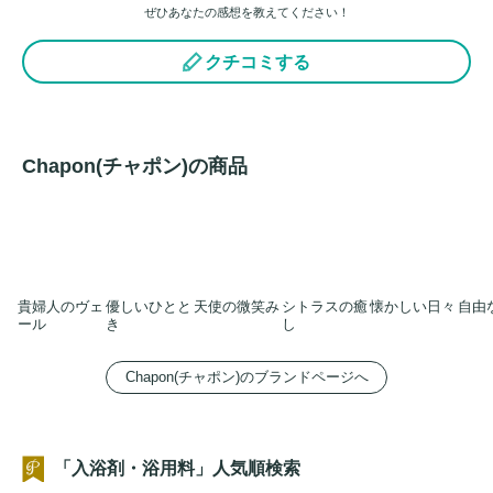
ぜひあなたの感想を教えてください！
クチコミする
Chapon(チャポン)の商品
貴婦人のヴェ
優しいひとと
天使の微笑み
シトラスの癒
懐かしい日々
自由
ール
き
し
Chapon(チャポン)のブランドページへ
「入浴剤・浴用料」人気順検索