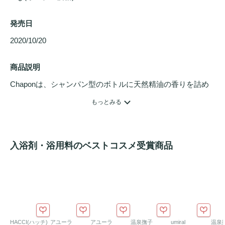
発売日
2020/10/20 
商品説明
Chaponは、シャンパン型のボトルに天然精油の香りを詰め
込んだ
セルフケア
バスソルトです。「森のパッション」は、
もっとみる
毎日のバスタイムを香りで楽しむためのブレンドです。香り
のテーマは「お風呂の癒しで明日の私をつくる」。サイプレ
ス、ユーカリ・グロブルス、パイン・スコッチ、ベルガモッ
入浴剤・浴用料のベストコスメ受賞商品
ト、真正ラベンダーを中心にした香りです。いつものお風呂
時間に、香りを選ぶ楽しさを添えます。
香り名：森のパッション。テーマ：お風呂の癒しで明日の私
をつくる。ブレンド：サイプレス、ユーカリ・グロブルス、
パイン・スコッチ、ベルガモット、真正ラベンダー。
HACCI(ハッチ)
アユーラ
アユーラ
温泉撫子
umiral
温泉