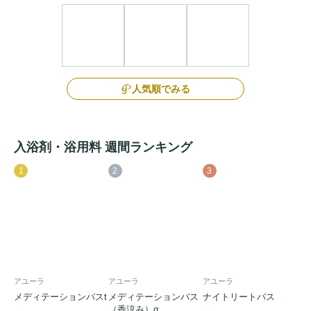
人気順でみる
入浴剤・浴用料 週間ランキング
1
2
3
アユーラ
アユーラ
アユーラ
メディテーションバスt
メディテーションバス
ナイトリートバス
（香涼み）α